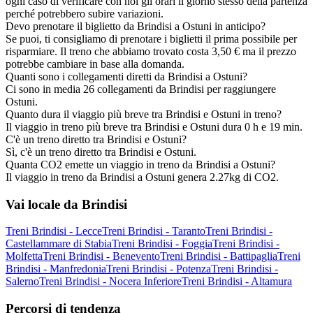
ogni caso di verificare con noi gli orari il giorno stesso della partenza
perché potrebbero subire variazioni.
Devo prenotare il biglietto da Brindisi a Ostuni in anticipo?
Se puoi, ti consigliamo di prenotare i biglietti il prima possibile per
risparmiare. Il treno che abbiamo trovato costa 3,50 € ma il prezzo
potrebbe cambiare in base alla domanda.
Quanti sono i collegamenti diretti da Brindisi a Ostuni?
Ci sono in media 26 collegamenti da Brindisi per raggiungere
Ostuni.
Quanto dura il viaggio più breve tra Brindisi e Ostuni in treno?
Il viaggio in treno più breve tra Brindisi e Ostuni dura 0 h e 19 min.
C'è un treno diretto tra Brindisi e Ostuni?
Sì, c'è un treno diretto tra Brindisi e Ostuni.
Quanta CO2 emette un viaggio in treno da Brindisi a Ostuni?
Il viaggio in treno da Brindisi a Ostuni genera 2.27kg di CO2.
Vai locale da Brindisi
Treni Brindisi - Lecce
Treni Brindisi - Taranto
Treni Brindisi -
Castellammare di Stabia
Treni Brindisi - Foggia
Treni Brindisi -
Molfetta
Treni Brindisi - Benevento
Treni Brindisi - Battipaglia
Treni
Brindisi - Manfredonia
Treni Brindisi - Potenza
Treni Brindisi -
Salerno
Treni Brindisi - Nocera Inferiore
Treni Brindisi - Altamura
Percorsi di tendenza