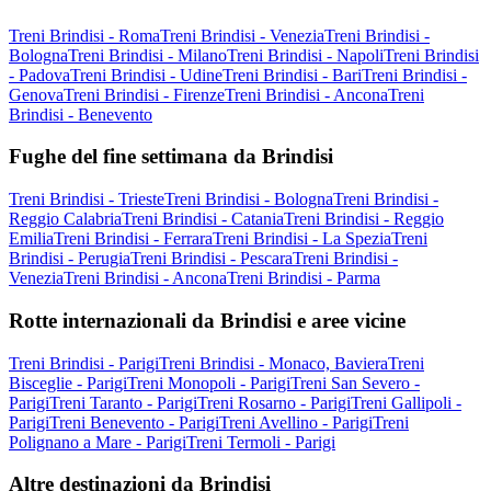
Treni Brindisi - Roma
Treni Brindisi - Venezia
Treni Brindisi -
Bologna
Treni Brindisi - Milano
Treni Brindisi - Napoli
Treni Brindisi
- Padova
Treni Brindisi - Udine
Treni Brindisi - Bari
Treni Brindisi -
Genova
Treni Brindisi - Firenze
Treni Brindisi - Ancona
Treni
Brindisi - Benevento
Fughe del fine settimana da Brindisi
Treni Brindisi - Trieste
Treni Brindisi - Bologna
Treni Brindisi -
Reggio Calabria
Treni Brindisi - Catania
Treni Brindisi - Reggio
Emilia
Treni Brindisi - Ferrara
Treni Brindisi - La Spezia
Treni
Brindisi - Perugia
Treni Brindisi - Pescara
Treni Brindisi -
Venezia
Treni Brindisi - Ancona
Treni Brindisi - Parma
Rotte internazionali da Brindisi e aree vicine
Treni Brindisi - Parigi
Treni Brindisi - Monaco, Baviera
Treni
Bisceglie - Parigi
Treni Monopoli - Parigi
Treni San Severo -
Parigi
Treni Taranto - Parigi
Treni Rosarno - Parigi
Treni Gallipoli -
Parigi
Treni Benevento - Parigi
Treni Avellino - Parigi
Treni
Polignano a Mare - Parigi
Treni Termoli - Parigi
Altre destinazioni da Brindisi