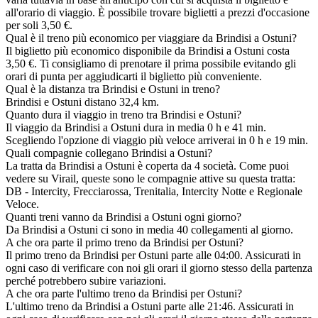
all'orario di viaggio. È possibile trovare biglietti a prezzi d'occasione
per soli 3,50 €.
Qual è il treno più economico per viaggiare da Brindisi a Ostuni?
Il biglietto più economico disponibile da Brindisi a Ostuni costa
3,50 €. Ti consigliamo di prenotare il prima possibile evitando gli
orari di punta per aggiudicarti il biglietto più conveniente.
Qual è la distanza tra Brindisi e Ostuni in treno?
Brindisi e Ostuni distano 32,4 km.
Quanto dura il viaggio in treno tra Brindisi e Ostuni?
Il viaggio da Brindisi a Ostuni dura in media 0 h e 41 min.
Scegliendo l'opzione di viaggio più veloce arriverai in 0 h e 19 min.
Quali compagnie collegano Brindisi a Ostuni?
La tratta da Brindisi a Ostuni è coperta da 4 società. Come puoi
vedere su Virail, queste sono le compagnie attive su questa tratta:
DB - Intercity, Frecciarossa, Trenitalia, Intercity Notte e Regionale
Veloce.
Quanti treni vanno da Brindisi a Ostuni ogni giorno?
Da Brindisi a Ostuni ci sono in media 40 collegamenti al giorno.
A che ora parte il primo treno da Brindisi per Ostuni?
Il primo treno da Brindisi per Ostuni parte alle 04:00. Assicurati in
ogni caso di verificare con noi gli orari il giorno stesso della partenza
perché potrebbero subire variazioni.
A che ora parte l'ultimo treno da Brindisi per Ostuni?
L'ultimo treno da Brindisi a Ostuni parte alle 21:46. Assicurati in