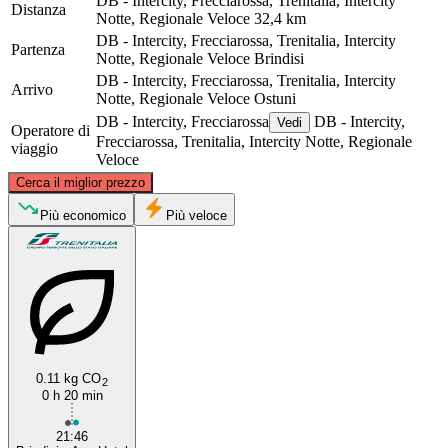
DB - Intercity, Frecciarossa, Trenitalia, Intercity
Distanza
Notte, Regionale Veloce
32,4 km
DB - Intercity, Frecciarossa, Trenitalia, Intercity
Partenza
Notte, Regionale Veloce
Brindisi
DB - Intercity, Frecciarossa, Trenitalia, Intercity
Arrivo
Notte, Regionale Veloce
Ostuni
DB - Intercity, Frecciarossa
DB - Intercity,
Vedi
Operatore di
Frecciarossa, Trenitalia, Intercity Notte, Regionale
viaggio
Veloce
©
CARTO
, ©
OpenStreetMap
contributors
Cerca il miglior prezzo
Più economico
Più veloce
Ostuni
Brindisi
0.11 kg CO
2
0 h 20 min
21:46