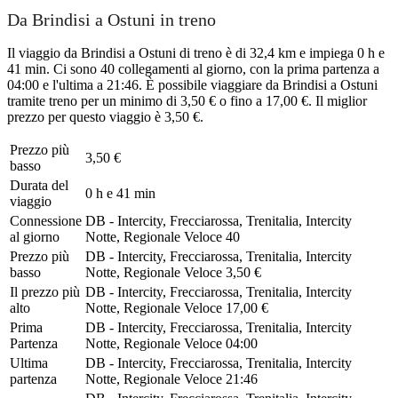
Da Brindisi a Ostuni in treno
Il viaggio da Brindisi a Ostuni di treno è di 32,4 km e impiega 0 h e
41 min. Ci sono 40 collegamenti al giorno, con la prima partenza a
04:00 e l'ultima a 21:46. È possibile viaggiare da Brindisi a Ostuni
tramite treno per un minimo di 3,50 € o fino a 17,00 €. Il miglior
prezzo per questo viaggio è 3,50 €.
Prezzo più
3,50 €
basso
Durata del
0 h e 41 min
viaggio
Connessione
DB - Intercity, Frecciarossa, Trenitalia, Intercity
al giorno
Notte, Regionale Veloce
40
Prezzo più
DB - Intercity, Frecciarossa, Trenitalia, Intercity
basso
Notte, Regionale Veloce
3,50 €
Il prezzo più
DB - Intercity, Frecciarossa, Trenitalia, Intercity
alto
Notte, Regionale Veloce
17,00 €
Prima
DB - Intercity, Frecciarossa, Trenitalia, Intercity
Partenza
Notte, Regionale Veloce
04:00
Ultima
DB - Intercity, Frecciarossa, Trenitalia, Intercity
partenza
Notte, Regionale Veloce
21:46