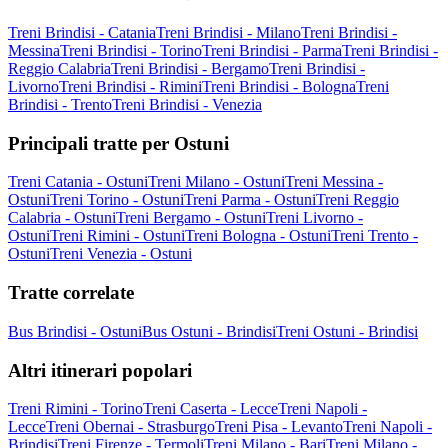
Treni Brindisi - Catania
Treni Brindisi - Milano
Treni Brindisi -
Messina
Treni Brindisi - Torino
Treni Brindisi - Parma
Treni Brindisi -
Reggio Calabria
Treni Brindisi - Bergamo
Treni Brindisi -
Livorno
Treni Brindisi - Rimini
Treni Brindisi - Bologna
Treni
Brindisi - Trento
Treni Brindisi - Venezia
Principali tratte per Ostuni
Treni Catania - Ostuni
Treni Milano - Ostuni
Treni Messina -
Ostuni
Treni Torino - Ostuni
Treni Parma - Ostuni
Treni Reggio
Calabria - Ostuni
Treni Bergamo - Ostuni
Treni Livorno -
Ostuni
Treni Rimini - Ostuni
Treni Bologna - Ostuni
Treni Trento -
Ostuni
Treni Venezia - Ostuni
Tratte correlate
Bus Brindisi - Ostuni
Bus Ostuni - Brindisi
Treni Ostuni - Brindisi
Altri itinerari popolari
Treni Rimini - Torino
Treni Caserta - Lecce
Treni Napoli -
Lecce
Treni Obernai - Strasburgo
Treni Pisa - Levanto
Treni Napoli -
Brindisi
Treni Firenze - Termoli
Treni Milano - Bari
Treni Milano -