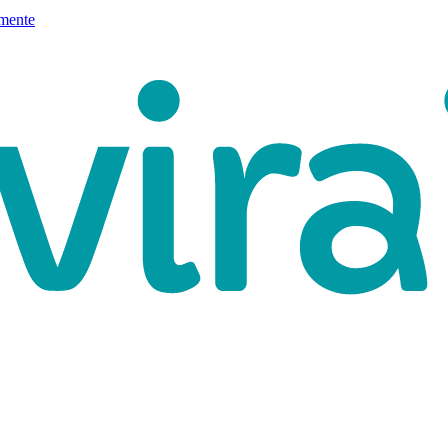
mente