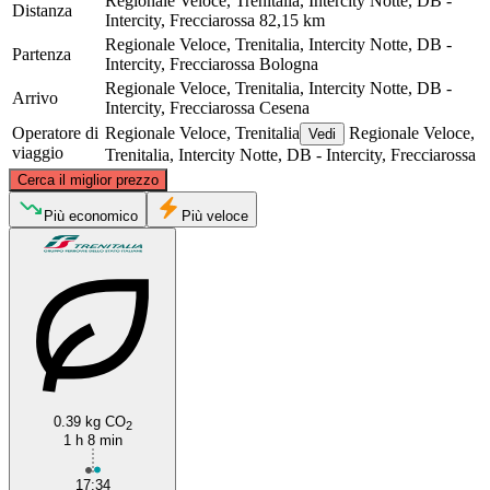
Regionale Veloce, Trenitalia, Intercity Notte, DB -
Distanza
Intercity, Frecciarossa
82,15 km
Regionale Veloce, Trenitalia, Intercity Notte, DB -
Partenza
Intercity, Frecciarossa
Bologna
Regionale Veloce, Trenitalia, Intercity Notte, DB -
Arrivo
Intercity, Frecciarossa
Cesena
Operatore di
Regionale Veloce, Trenitalia
Regionale Veloce,
Vedi
viaggio
Trenitalia, Intercity Notte, DB - Intercity, Frecciarossa
©
CARTO
, ©
OpenStreetMap
contributors
Cerca il miglior prezzo
Più economico
Più veloce
Bologna
Cesena
0.39 kg CO
2
1 h 8 min
17:34