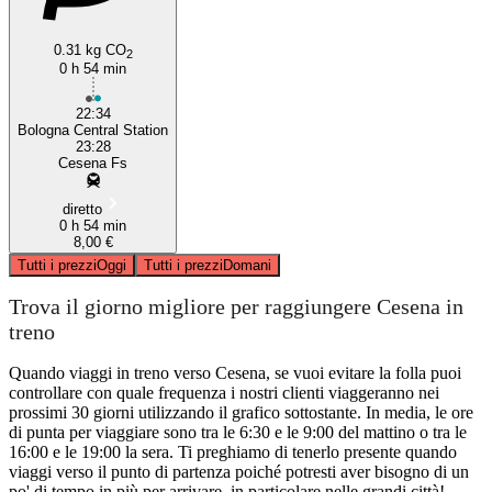
0.31 kg CO
2
0 h 54 min
22:34
Bologna Central Station
23:28
Cesena Fs
diretto
0 h 54 min
8,00 €
Tutti i prezzi
Oggi
Tutti i prezzi
Domani
Trova il giorno migliore per raggiungere Cesena in
treno
Quando viaggi in treno verso Cesena, se vuoi evitare la folla puoi
controllare con quale frequenza i nostri clienti viaggeranno nei
prossimi 30 giorni utilizzando il grafico sottostante. In media, le ore
di punta per viaggiare sono tra le 6:30 e le 9:00 del mattino o tra le
16:00 e le 19:00 la sera. Ti preghiamo di tenerlo presente quando
viaggi verso il punto di partenza poiché potresti aver bisogno di un
po' di tempo in più per arrivare, in particolare nelle grandi città!