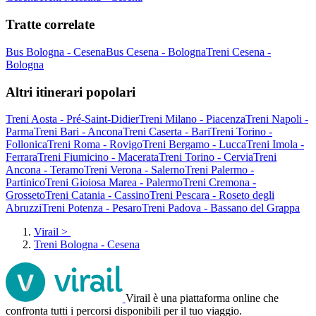
Tratte correlate
Bus Bologna - Cesena
Bus Cesena - Bologna
Treni Cesena -
Bologna
Altri itinerari popolari
Treni Aosta - Pré-Saint-Didier
Treni Milano - Piacenza
Treni Napoli -
Parma
Treni Bari - Ancona
Treni Caserta - Bari
Treni Torino -
Follonica
Treni Roma - Rovigo
Treni Bergamo - Lucca
Treni Imola -
Ferrara
Treni Fiumicino - Macerata
Treni Torino - Cervia
Treni
Ancona - Teramo
Treni Verona - Salerno
Treni Palermo -
Partinico
Treni Gioiosa Marea - Palermo
Treni Cremona -
Grosseto
Treni Catania - Cassino
Treni Pescara - Roseto degli
Abruzzi
Treni Potenza - Pesaro
Treni Padova - Bassano del Grappa
Virail
>
Treni Bologna - Cesena
Virail è una piattaforma online che
confronta tutti i percorsi disponibili per il tuo viaggio.