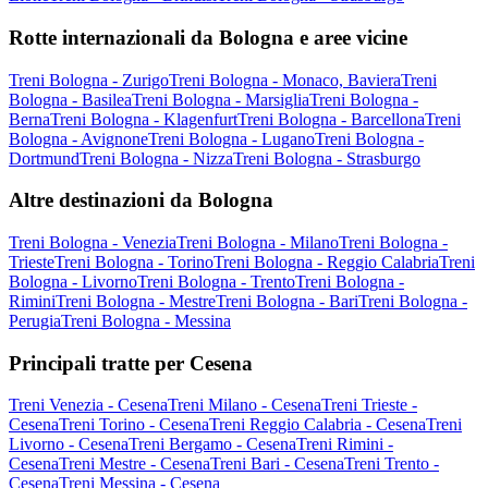
Rotte internazionali da Bologna e aree vicine
Treni Bologna - Zurigo
Treni Bologna - Monaco, Baviera
Treni
Bologna - Basilea
Treni Bologna - Marsiglia
Treni Bologna -
Berna
Treni Bologna - Klagenfurt
Treni Bologna - Barcellona
Treni
Bologna - Avignone
Treni Bologna - Lugano
Treni Bologna -
Dortmund
Treni Bologna - Nizza
Treni Bologna - Strasburgo
Altre destinazioni da Bologna
Treni Bologna - Venezia
Treni Bologna - Milano
Treni Bologna -
Trieste
Treni Bologna - Torino
Treni Bologna - Reggio Calabria
Treni
Bologna - Livorno
Treni Bologna - Trento
Treni Bologna -
Rimini
Treni Bologna - Mestre
Treni Bologna - Bari
Treni Bologna -
Perugia
Treni Bologna - Messina
Principali tratte per Cesena
Treni Venezia - Cesena
Treni Milano - Cesena
Treni Trieste -
Cesena
Treni Torino - Cesena
Treni Reggio Calabria - Cesena
Treni
Livorno - Cesena
Treni Bergamo - Cesena
Treni Rimini -
Cesena
Treni Mestre - Cesena
Treni Bari - Cesena
Treni Trento -
Cesena
Treni Messina - Cesena