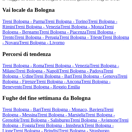
Vai locale da Bologna
Treni Bologna - Parma
Treni Bologna - Torino
Treni Bologna -
Rimini
Treni Bologna - Venezia
Treni Bologna - Monza
Treni
Bologna - Bergamo
Treni Bologna - Piacenza
Treni Bologna -
Trento
Treni Bologna - Perugia
Treni Bologna - Trieste
Treni Bologna
- Novara
Treni Bologna - Livorno
Percorsi di tendenza
Treni Bologna - Roma
Treni Bologna - Venezia
Treni Bologna -
Milano
Treni Bologna - Napoli
Treni Bologna - Padova
Treni
Bologna - Udine
Treni Bologna - Bari
Treni Bologna - Genova
Treni
Bologna - Firenze
Treni Bologna - Ancona
Treni Bologna -
Benevento
Treni Bologna - Reggio Emilia
Fughe del fine settimana da Bologna
Treni Bologna - Bari
Treni Bologna - Monaco, Baviera
Treni
Bologna - Messina
Treni Bologna - Marsiglia
Treni Bologna -
Grenoble
Treni Bologna - Salisburgo
Treni Bologna - Avignone
Treni
Bologna - Foggia
Treni Bologna - Innsbruck
Treni Bologna -
Lione
Treni Bologna - Brindisi
Treni Bologna - Strasburgo