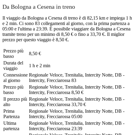
Da Bologna a Cesena in treno
Il viaggio da Bologna a Cesena di treno è di 82,15 km e impiega 1 h
e 2 min. Ci sono 83 collegamenti al giorno, con la prima partenza a
05:00 e l'ultima a 23:39. È possibile viaggiare da Bologna a Cesena
tramite treno per un minimo di 8,50 € o fino a 33,70 €. Il miglior
prezzo per questo viaggio è 8,50 €.
Prezzo più
8,50 €
basso
Durata del
1 h e 2 min
viaggio
Connessione
Regionale Veloce, Trenitalia, Intercity Notte, DB -
al giorno
Intercity, Frecciarossa
83
Prezzo più
Regionale Veloce, Trenitalia, Intercity Notte, DB -
basso
Intercity, Frecciarossa
8,50 €
Il prezzo più
Regionale Veloce, Trenitalia, Intercity Notte, DB -
alto
Intercity, Frecciarossa
33,70 €
Prima
Regionale Veloce, Trenitalia, Intercity Notte, DB -
Partenza
Intercity, Frecciarossa
05:00
Ultima
Regionale Veloce, Trenitalia, Intercity Notte, DB -
partenza
Intercity, Frecciarossa
23:39