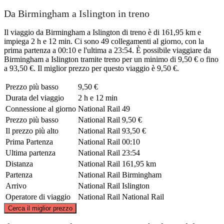
Da Birmingham a Islington in treno
Il viaggio da Birmingham a Islington di treno è di 161,95 km e
impiega 2 h e 12 min. Ci sono 49 collegamenti al giorno, con la
prima partenza a 00:10 e l'ultima a 23:54. È possibile viaggiare da
Birmingham a Islington tramite treno per un minimo di 9,50 € o fino
a 93,50 €. Il miglior prezzo per questo viaggio è 9,50 €.
Prezzo più basso
9,50 €
Durata del viaggio
2 h e 12 min
Connessione al giorno
National Rail
49
Prezzo più basso
National Rail
9,50 €
Il prezzo più alto
National Rail
93,50 €
Prima Partenza
National Rail
00:10
Ultima partenza
National Rail
23:54
Distanza
National Rail
161,95 km
Partenza
National Rail
Birmingham
Arrivo
National Rail
Islington
Operatore di viaggio
National Rail
National Rail
©
CARTO
, ©
OpenStreetMap
contributors
Cerca il miglior prezzo
Birmingham