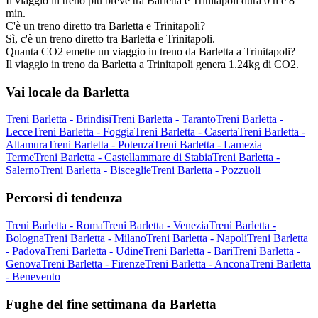
Il viaggio in treno più breve tra Barletta e Trinitapoli dura 0 h e 8
min.
C'è un treno diretto tra Barletta e Trinitapoli?
Sì, c'è un treno diretto tra Barletta e Trinitapoli.
Quanta CO2 emette un viaggio in treno da Barletta a Trinitapoli?
Il viaggio in treno da Barletta a Trinitapoli genera 1.24kg di CO2.
Vai locale da Barletta
Treni Barletta - Brindisi
Treni Barletta - Taranto
Treni Barletta -
Lecce
Treni Barletta - Foggia
Treni Barletta - Caserta
Treni Barletta -
Altamura
Treni Barletta - Potenza
Treni Barletta - Lamezia
Terme
Treni Barletta - Castellammare di Stabia
Treni Barletta -
Salerno
Treni Barletta - Bisceglie
Treni Barletta - Pozzuoli
Percorsi di tendenza
Treni Barletta - Roma
Treni Barletta - Venezia
Treni Barletta -
Bologna
Treni Barletta - Milano
Treni Barletta - Napoli
Treni Barletta
- Padova
Treni Barletta - Udine
Treni Barletta - Bari
Treni Barletta -
Genova
Treni Barletta - Firenze
Treni Barletta - Ancona
Treni Barletta
- Benevento
Fughe del fine settimana da Barletta