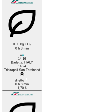
0.05 kg CO
2
0 h 8 min
14:16
Barletta, ITALY
14:24
Trinitapoli San Ferdinand
diretto
0 h 8 min
1,70 €