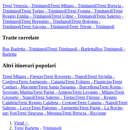
Treni Venezia - Trinitapoli
Treni Milano - Trinitapoli
Treni Brescia -
Trinitapoli
Treni Torino - Trinitapoli
Treni Foggia - Trinitapoli
Treni
Reggio Emilia - Trinitapoli
Treni Udine - Trinitapoli
Treni Salerno -
Trinitapoli
Treni Bergamo - Trinitapoli
Treni Bologna -
Trinitapoli
Treni Ancona - Trinitapoli
Treni Trieste - Trinitapoli
Tratte correlate
Bus Barletta - Trinitapoli
Treni Trinitapoli - Barletta
Bus Trinitapoli -
Barletta
Altri itinerari popolari
Treni Milano - Firenze
Treni Rovereto - Napoli
Treni Siviglia -
Cordova
Treni Agrigento - Catania
Treni Foligno - Fiumicino
Treni
Cagliari - Macomer
Treni Santa Susanna - Barcellona
Treni Roma -
Soverato Marina
Treni Parigi - Amiens
Treni Levanto - Milano
Treni
Grosseto - Napoli
Treni Salerno - Torino
Treni Firenze - Reggio
Calabria
Treni Reggio Calabria - Crotone
Treni Catania - Napoli
Treni
Salerno - Lecce
Treni Palermo - Agrigento
Treni Parigi - La Roche-
sur-Yon
Treni Siracusa - Messina
Treni Brescia - Riccione
Virail
>
Treni Barletta - Trinitapoli