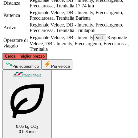
Regionale Veloce, DB - Intercity, Frecciargento,
Distanza
Frecciarossa, Trenitalia
17,74 km
Regionale Veloce, DB - Intercity, Frecciargento,
Partenza
Frecciarossa, Trenitalia
Barletta
Regionale Veloce, DB - Intercity, Frecciargento,
Arrivo
Frecciarossa, Trenitalia
Trinitapoli
Regionale Veloce, DB - Intercity
Regionale
Vedi
Operatore di
Veloce, DB - Intercity, Frecciargento, Frecciarossa,
viaggio
Trenitalia
©
CARTO
, ©
OpenStreetMap
contributors
Cerca il miglior prezzo
Più economico
Più veloce
Trinitapoli
Barletta
0.05 kg CO
2
0 h 8 min