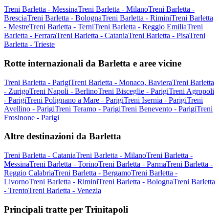
Treni Barletta - Messina
Treni Barletta - Milano
Treni Barletta -
Brescia
Treni Barletta - Bologna
Treni Barletta - Rimini
Treni Barletta
- Mestre
Treni Barletta - Terni
Treni Barletta - Reggio Emilia
Treni
Barletta - Ferrara
Treni Barletta - Catania
Treni Barletta - Pisa
Treni
Barletta - Trieste
Rotte internazionali da Barletta e aree vicine
Treni Barletta - Parigi
Treni Barletta - Monaco, Baviera
Treni Barletta
- Zurigo
Treni Napoli - Berlino
Treni Bisceglie - Parigi
Treni Agropoli
- Parigi
Treni Polignano a Mare - Parigi
Treni Isernia - Parigi
Treni
Avellino - Parigi
Treni Teramo - Parigi
Treni Benevento - Parigi
Treni
Frosinone - Parigi
Altre destinazioni da Barletta
Treni Barletta - Catania
Treni Barletta - Milano
Treni Barletta -
Messina
Treni Barletta - Torino
Treni Barletta - Parma
Treni Barletta -
Reggio Calabria
Treni Barletta - Bergamo
Treni Barletta -
Livorno
Treni Barletta - Rimini
Treni Barletta - Bologna
Treni Barletta
- Trento
Treni Barletta - Venezia
Principali tratte per Trinitapoli