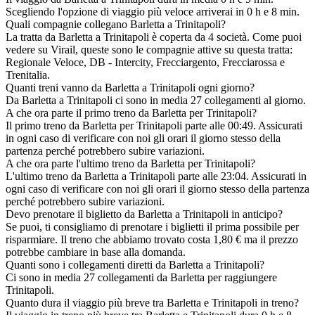
Scegliendo l'opzione di viaggio più veloce arriverai in 0 h e 8 min.
Quali compagnie collegano Barletta a Trinitapoli?
La tratta da Barletta a Trinitapoli è coperta da 4 società. Come puoi
vedere su Virail, queste sono le compagnie attive su questa tratta:
Regionale Veloce, DB - Intercity, Frecciargento, Frecciarossa e
Trenitalia.
Quanti treni vanno da Barletta a Trinitapoli ogni giorno?
Da Barletta a Trinitapoli ci sono in media 27 collegamenti al giorno.
A che ora parte il primo treno da Barletta per Trinitapoli?
Il primo treno da Barletta per Trinitapoli parte alle 00:49. Assicurati
in ogni caso di verificare con noi gli orari il giorno stesso della
partenza perché potrebbero subire variazioni.
A che ora parte l'ultimo treno da Barletta per Trinitapoli?
L'ultimo treno da Barletta a Trinitapoli parte alle 23:04. Assicurati in
ogni caso di verificare con noi gli orari il giorno stesso della partenza
perché potrebbero subire variazioni.
Devo prenotare il biglietto da Barletta a Trinitapoli in anticipo?
Se puoi, ti consigliamo di prenotare i biglietti il prima possibile per
risparmiare. Il treno che abbiamo trovato costa 1,80 € ma il prezzo
potrebbe cambiare in base alla domanda.
Quanti sono i collegamenti diretti da Barletta a Trinitapoli?
Ci sono in media 27 collegamenti da Barletta per raggiungere
Trinitapoli.
Quanto dura il viaggio più breve tra Barletta e Trinitapoli in treno?