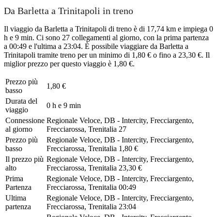
Da Barletta a Trinitapoli in treno
Il viaggio da Barletta a Trinitapoli di treno è di 17,74 km e impiega 0
h e 9 min. Ci sono 27 collegamenti al giorno, con la prima partenza
a 00:49 e l'ultima a 23:04. È possibile viaggiare da Barletta a
Trinitapoli tramite treno per un minimo di 1,80 € o fino a 23,30 €. Il
miglior prezzo per questo viaggio è 1,80 €.
Prezzo più
1,80 €
basso
Durata del
0 h e 9 min
viaggio
Connessione
Regionale Veloce, DB - Intercity, Frecciargento,
al giorno
Frecciarossa, Trenitalia
27
Prezzo più
Regionale Veloce, DB - Intercity, Frecciargento,
basso
Frecciarossa, Trenitalia
1,80 €
Il prezzo più
Regionale Veloce, DB - Intercity, Frecciargento,
alto
Frecciarossa, Trenitalia
23,30 €
Prima
Regionale Veloce, DB - Intercity, Frecciargento,
Partenza
Frecciarossa, Trenitalia
00:49
Ultima
Regionale Veloce, DB - Intercity, Frecciargento,
partenza
Frecciarossa, Trenitalia
23:04