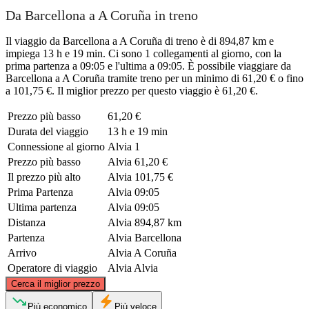
Da Barcellona a A Coruña in treno
Il viaggio da Barcellona a A Coruña di treno è di 894,87 km e
impiega 13 h e 19 min. Ci sono 1 collegamenti al giorno, con la
prima partenza a 09:05 e l'ultima a 09:05. È possibile viaggiare da
Barcellona a A Coruña tramite treno per un minimo di 61,20 € o fino
a 101,75 €. Il miglior prezzo per questo viaggio è 61,20 €.
Prezzo più basso
61,20 €
Durata del viaggio
13 h e 19 min
Connessione al giorno
Alvia
1
Prezzo più basso
Alvia
61,20 €
Il prezzo più alto
Alvia
101,75 €
Prima Partenza
Alvia
09:05
Ultima partenza
Alvia
09:05
Distanza
Alvia
894,87 km
Partenza
Alvia
Barcellona
Arrivo
Alvia
A Coruña
Operatore di viaggio
Alvia
Alvia
©
CARTO
, ©
OpenStreetMap
contributors
Cerca il miglior prezzo
Più economico
Più veloce