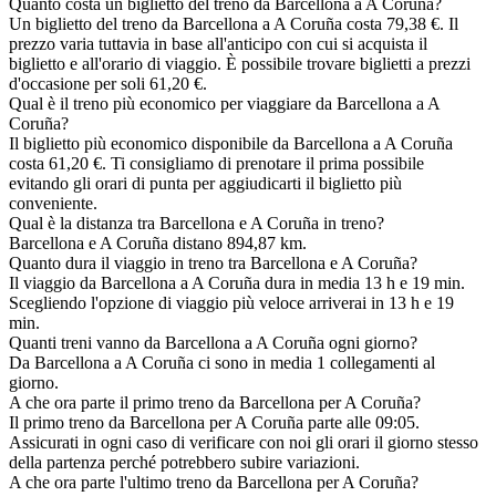
Quanto costa un biglietto del treno da Barcellona a A Coruña?
Un biglietto del treno da Barcellona a A Coruña costa 79,38 €. Il
prezzo varia tuttavia in base all'anticipo con cui si acquista il
biglietto e all'orario di viaggio. È possibile trovare biglietti a prezzi
d'occasione per soli 61,20 €.
Qual è il treno più economico per viaggiare da Barcellona a A
Coruña?
Il biglietto più economico disponibile da Barcellona a A Coruña
costa 61,20 €. Ti consigliamo di prenotare il prima possibile
evitando gli orari di punta per aggiudicarti il biglietto più
conveniente.
Qual è la distanza tra Barcellona e A Coruña in treno?
Barcellona e A Coruña distano 894,87 km.
Quanto dura il viaggio in treno tra Barcellona e A Coruña?
Il viaggio da Barcellona a A Coruña dura in media 13 h e 19 min.
Scegliendo l'opzione di viaggio più veloce arriverai in 13 h e 19
min.
Quanti treni vanno da Barcellona a A Coruña ogni giorno?
Da Barcellona a A Coruña ci sono in media 1 collegamenti al
giorno.
A che ora parte il primo treno da Barcellona per A Coruña?
Il primo treno da Barcellona per A Coruña parte alle 09:05.
Assicurati in ogni caso di verificare con noi gli orari il giorno stesso
della partenza perché potrebbero subire variazioni.
A che ora parte l'ultimo treno da Barcellona per A Coruña?