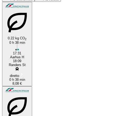
0.22 kg CO
2
0 h 38 min
Aarhus
17:31
Aarhus H
18:09
Randers St
diretto
0 h 38 min
8,08 €