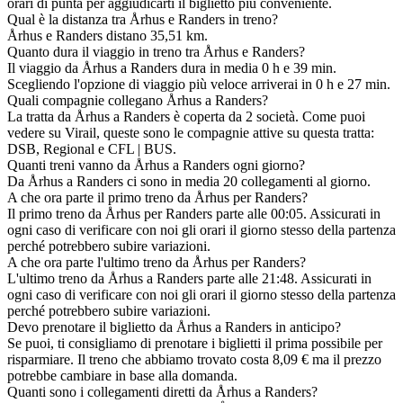
orari di punta per aggiudicarti il biglietto più conveniente.
Qual è la distanza tra Århus e Randers in treno?
Århus e Randers distano 35,51 km.
Quanto dura il viaggio in treno tra Århus e Randers?
Il viaggio da Århus a Randers dura in media 0 h e 39 min.
Scegliendo l'opzione di viaggio più veloce arriverai in 0 h e 27 min.
Quali compagnie collegano Århus a Randers?
La tratta da Århus a Randers è coperta da 2 società. Come puoi
vedere su Virail, queste sono le compagnie attive su questa tratta:
DSB, Regional e CFL | BUS.
Quanti treni vanno da Århus a Randers ogni giorno?
Da Århus a Randers ci sono in media 20 collegamenti al giorno.
A che ora parte il primo treno da Århus per Randers?
Il primo treno da Århus per Randers parte alle 00:05. Assicurati in
ogni caso di verificare con noi gli orari il giorno stesso della partenza
perché potrebbero subire variazioni.
A che ora parte l'ultimo treno da Århus per Randers?
L'ultimo treno da Århus a Randers parte alle 21:48. Assicurati in
ogni caso di verificare con noi gli orari il giorno stesso della partenza
perché potrebbero subire variazioni.
Devo prenotare il biglietto da Århus a Randers in anticipo?
Se puoi, ti consigliamo di prenotare i biglietti il prima possibile per
risparmiare. Il treno che abbiamo trovato costa 8,09 € ma il prezzo
potrebbe cambiare in base alla domanda.
Quanti sono i collegamenti diretti da Århus a Randers?