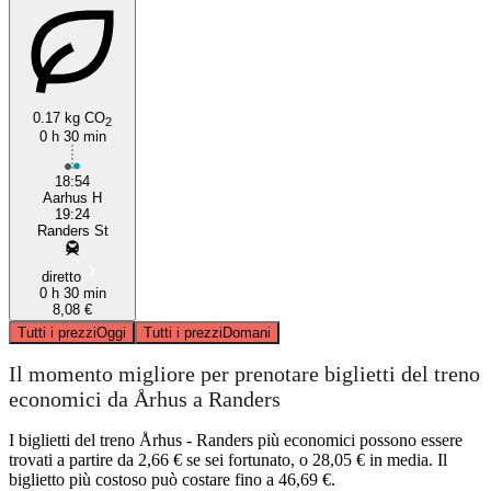
0.17 kg CO
2
0 h 30 min
18:54
Aarhus H
19:24
Randers St
diretto
0 h 30 min
8,08 €
Tutti i prezzi
Oggi
Tutti i prezzi
Domani
Il momento migliore per prenotare biglietti del treno
economici da Århus a Randers
I biglietti del treno Århus - Randers più economici possono essere
trovati a partire da 2,66 € se sei fortunato, o 28,05 € in media. Il
biglietto più costoso può costare fino a 46,69 €.