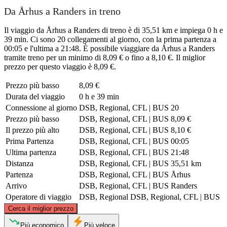
Da Århus a Randers in treno
Il viaggio da Århus a Randers di treno è di 35,51 km e impiega 0 h e
39 min. Ci sono 20 collegamenti al giorno, con la prima partenza a
00:05 e l'ultima a 21:48. È possibile viaggiare da Århus a Randers
tramite treno per un minimo di 8,09 € o fino a 8,10 €. Il miglior
prezzo per questo viaggio è 8,09 €.
Prezzo più basso
8,09 €
Durata del viaggio
0 h e 39 min
Connessione al giorno
DSB, Regional, CFL | BUS
20
Prezzo più basso
DSB, Regional, CFL | BUS
8,09 €
Il prezzo più alto
DSB, Regional, CFL | BUS
8,10 €
Prima Partenza
DSB, Regional, CFL | BUS
00:05
Ultima partenza
DSB, Regional, CFL | BUS
21:48
Distanza
DSB, Regional, CFL | BUS
35,51 km
Partenza
DSB, Regional, CFL | BUS
Århus
Arrivo
DSB, Regional, CFL | BUS
Randers
Operatore di viaggio
DSB, Regional
DSB, Regional, CFL | BUS
©
CARTO
, ©
OpenStreetMap
contributors
Cerca il miglior prezzo
Randers
Più economico
Più veloce