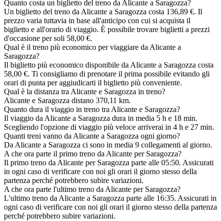
Quanto costa un biglietto del treno da Alicante a Saragozza?
Un biglietto del treno da Alicante a Saragozza costa 136,89 €. Il
prezzo varia tuttavia in base all'anticipo con cui si acquista il
biglietto e all'orario di viaggio. È possibile trovare biglietti a prezzi
d'occasione per soli 58,00 €.
Qual è il treno più economico per viaggiare da Alicante a
Saragozza?
Il biglietto più economico disponibile da Alicante a Saragozza costa
58,00 €. Ti consigliamo di prenotare il prima possibile evitando gli
orari di punta per aggiudicarti il biglietto più conveniente.
Qual è la distanza tra Alicante e Saragozza in treno?
Alicante e Saragozza distano 370,11 km.
Quanto dura il viaggio in treno tra Alicante e Saragozza?
Il viaggio da Alicante a Saragozza dura in media 5 h e 18 min.
Scegliendo l'opzione di viaggio più veloce arriverai in 4 h e 27 min.
Quanti treni vanno da Alicante a Saragozza ogni giorno?
Da Alicante a Saragozza ci sono in media 9 collegamenti al giorno.
A che ora parte il primo treno da Alicante per Saragozza?
Il primo treno da Alicante per Saragozza parte alle 05:50. Assicurati
in ogni caso di verificare con noi gli orari il giorno stesso della
partenza perché potrebbero subire variazioni.
A che ora parte l'ultimo treno da Alicante per Saragozza?
L'ultimo treno da Alicante a Saragozza parte alle 16:35. Assicurati in
ogni caso di verificare con noi gli orari il giorno stesso della partenza
perché potrebbero subire variazioni.