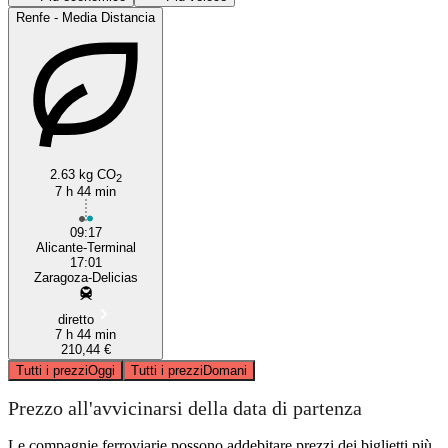
Renfe - Media Distancia
2.63 kg CO
2
7 h 44 min
Alicante
09:17
Alicante-Terminal
17:01
Zaragoza-Delicias
diretto
7 h 44 min
210,44 €
Tutti i prezzi
Oggi
Tutti i prezzi
Domani
Prezzo all'avvicinarsi della data di partenza
Le compagnie ferroviarie possono addebitare prezzi dei biglietti più