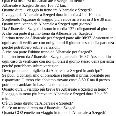
Qual è la distanza tra Albareale e Szeged in treno?
Albareale e Szeged distano 168,72 km.
Quanto dura il viaggio in treno tra Albareale e Szeged?
Il viaggio da Albareale a Szeged dura in media 4 h e 10 min.
Scegliendo l'opzione di viaggio più veloce arriverai in 3 h e 39 min.
Quanti treni vanno da Albareale a Szeged ogni giorno?
Da Albareale a Szeged ci sono in media 137 collegamenti al giorno.
A che ora parte il primo treno da Albareale per Szeged?
Il primo treno da Albareale per Szeged parte alle 08:37. Assicurati in
ogni caso di verificare con noi gli orari il giorno stesso della partenza
perché potrebbero subire variazioni.
A che ora parte l'ultimo treno da Albareale per Szeged?
L'ultimo treno da Albareale a Szeged parte alle 16:37. Assicurati in
ogni caso di verificare con noi gli orari il giorno stesso della partenza
perché potrebbero subire variazioni.
Devo prenotare il biglietto da Albareale a Szeged in anticipo?
Se puoi, ti consigliamo di prenotare i biglietti il prima possibile per
risparmiare. Il treno che abbiamo trovato costa 8,69 € ma il prezzo
potrebbe cambiare in base alla domanda.
Quanto dura il viaggio più breve tra Albareale e Szeged in treno?
Il viaggio in treno più breve tra Albareale e Szeged dura 3 h e 39
min.
C'è un treno diretto tra Albareale e Szeged?
Sì, c'è un treno diretto tra Albareale e Szeged.
Quanta CO2 emette un viaggio in treno da Albareale a Szeged?