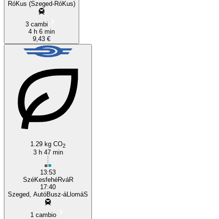
RóKus (Szeged-RóKus)
3 cambi
4 h 6 min
9,43 €
1.29 kg CO
2
3 h 47 min
13:53
SzéKesfehéRváR
17:40
Szeged, AutóBusz-áLlomáS
1 cambio