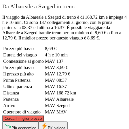
Da Albareale a Szeged in treno
Il viaggio da Albareale a Szeged di treno è di 168,72 km e impiega 4
h e 10 min. Ci sono 137 collegamenti al giorno, con la prima
partenza a 08:37 e l'ultima a 16:37. È possibile viaggiare da
Albareale a Szeged tramite treno per un minimo di 8,69 € o fino a
12,79 €. Il miglior prezzo per questo viaggio è 8,69 €.
Prezzo più basso
8,69 €
Durata del viaggio
4 h e 10 min
Connessione al giorno
MAV
137
Prezzo più basso
MAV
8,69 €
Il prezzo più alto
MAV
12,79 €
Prima Partenza
MAV
08:37
Ultima partenza
MAV
16:37
Distanza
MAV
168,72 km
Partenza
MAV
Albareale
Arrivo
MAV
Szeged
Operatore di viaggio
MAV
MAV
©
CARTO
, ©
OpenStreetMap
contributors
Cerca il miglior prezzo
Székesfehérvár
Più economico
Più veloce