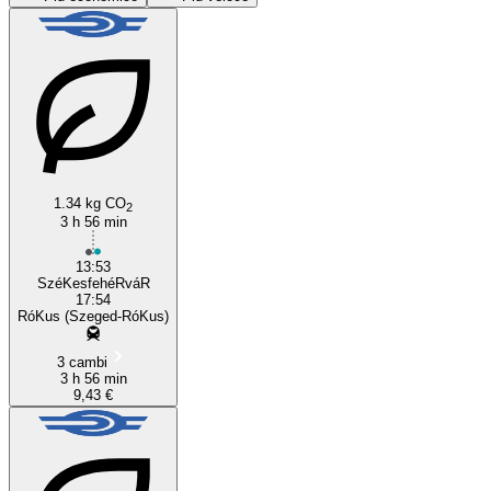
1.34 kg CO
2
Szeged
3 h 56 min
13:53
SzéKesfehéRváR
17:54
RóKus (Szeged-RóKus)
3 cambi
3 h 56 min
9,43 €