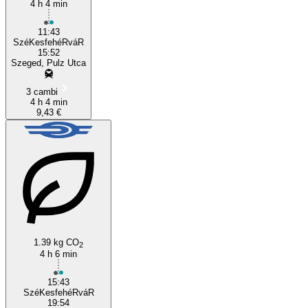
4 h 4 min
11:43
SzéKesfehéRváR
15:52
Szeged, Pulz Utca
3 cambi
4 h 4 min
9,43 €
1.39 kg CO
2
4 h 6 min
15:43
SzéKesfehéRváR
19:54