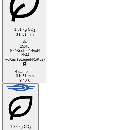
1.31 kg CO
2
3 h 51 min
15:43
SzéKesfehéRváR
19:44
RóKus (Szeged-RóKus)
4 cambi
3 h 51 min
9,43 €
1.38 kg CO
2