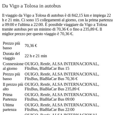
Da Vigo a Tolosa in autobus
Il viaggio da Vigo a Tolosa di autobus è di 842,15 km e impiega 22
h e 21 min. Ci sono 15 collegamenti al giorno, con la prima partenza
a 09:00 e l'ultima a 22:00. È possibile viaggiare da Vigo a Tolosa
tramite autobus per un minimo di 70,36 € o fino a 235,89 €. Il
miglior prezzo per questo viaggio è 70,36 €.
Prezzo più
70,36 €
basso
Durata del
22 h e 21 min
viaggio
Connessione
OUIGO, Renfe, ALSA INTERNACIONAL,
al giorno
FlixBus, BlaBlaCar Bus
15
Prezzo più
OUIGO, Renfe, ALSA INTERNACIONAL,
basso
FlixBus, BlaBlaCar Bus
70,36 €
Il prezzo più
OUIGO, Renfe, ALSA INTERNACIONAL,
alto
FlixBus, BlaBlaCar Bus
235,89 €
Prima
OUIGO, Renfe, ALSA INTERNACIONAL,
Partenza
FlixBus, BlaBlaCar Bus
09:00
Ultima
OUIGO, Renfe, ALSA INTERNACIONAL,
partenza
FlixBus, BlaBlaCar Bus
22:00