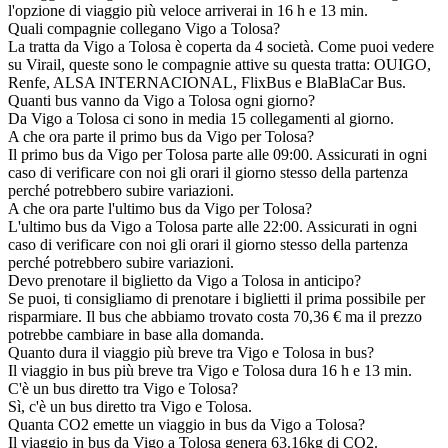
l'opzione di viaggio più veloce arriverai in 16 h e 13 min.
Quali compagnie collegano Vigo a Tolosa?
La tratta da Vigo a Tolosa è coperta da 4 società. Come puoi vedere
su Virail, queste sono le compagnie attive su questa tratta: OUIGO,
Renfe, ALSA INTERNACIONAL, FlixBus e BlaBlaCar Bus.
Quanti bus vanno da Vigo a Tolosa ogni giorno?
Da Vigo a Tolosa ci sono in media 15 collegamenti al giorno.
A che ora parte il primo bus da Vigo per Tolosa?
Il primo bus da Vigo per Tolosa parte alle 09:00. Assicurati in ogni
caso di verificare con noi gli orari il giorno stesso della partenza
perché potrebbero subire variazioni.
A che ora parte l'ultimo bus da Vigo per Tolosa?
L'ultimo bus da Vigo a Tolosa parte alle 22:00. Assicurati in ogni
caso di verificare con noi gli orari il giorno stesso della partenza
perché potrebbero subire variazioni.
Devo prenotare il biglietto da Vigo a Tolosa in anticipo?
Se puoi, ti consigliamo di prenotare i biglietti il prima possibile per
risparmiare. Il bus che abbiamo trovato costa 70,36 € ma il prezzo
potrebbe cambiare in base alla domanda.
Quanto dura il viaggio più breve tra Vigo e Tolosa in bus?
Il viaggio in bus più breve tra Vigo e Tolosa dura 16 h e 13 min.
C'è un bus diretto tra Vigo e Tolosa?
Sì, c'è un bus diretto tra Vigo e Tolosa.
Quanta CO2 emette un viaggio in bus da Vigo a Tolosa?
Il viaggio in bus da Vigo a Tolosa genera 63.16kg di CO2.