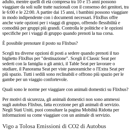
adulto, mentre quelli di età compresa tra 10 e 15 anni possono
viaggiare da soli sulle tratte nazionali con il consenso dei genitori, tra
le 6:00 e le 22:00. A partire dai 15 anni, i bambini possono viaggiare
in modo indipendente con i documenti necessari. FlixBus offre
anche varie opzioni per i viaggi di gruppo, offrendo flessibilità e
comodità per gruppi più grandi. Controlla le politiche e le opzioni
specifiche per i viaggi di gruppo quando prenoti la tua corsa.
È possibile prenotare il posto su Flixbus?
Scegli tra diverse opzioni di posti a sedere quando prenoti il ​​tuo
biglietto FlixBus per "destinazione". Scegli il Classic Seat per
sederti con la famiglia o gli amici, il Table Seat per lavorare o
studiare, il Panorama Seat per viste panoramiche o l'Extra Seat per
più spazio. Tutti i sedili sono reclinabili e offrono più spazio per le
gambe per un viaggio confortevole.
Quali sono le norme per viaggiare con animali domestici su Flixbus?
Per motivi di sicurezza, gli animali domestici non sono ammessi
sugli autobus Flixbus, fatta eccezione per gli animali di servizio.
Negli Stati Uniti, puoi consultare la pagina Mobilità Ridotta per
informazioni su come viaggiare con un animale di servizio.
Vigo a Tolosa Emissioni di CO2 di Autobus