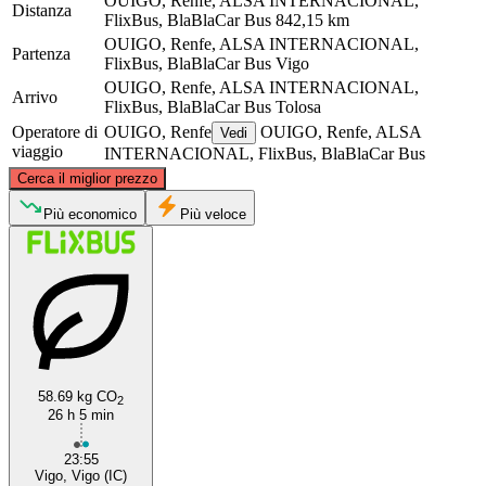
OUIGO, Renfe, ALSA INTERNACIONAL,
Distanza
FlixBus, BlaBlaCar Bus
842,15 km
OUIGO, Renfe, ALSA INTERNACIONAL,
Partenza
FlixBus, BlaBlaCar Bus
Vigo
OUIGO, Renfe, ALSA INTERNACIONAL,
Arrivo
FlixBus, BlaBlaCar Bus
Tolosa
Operatore di
OUIGO, Renfe
OUIGO, Renfe, ALSA
Vedi
viaggio
INTERNACIONAL, FlixBus, BlaBlaCar Bus
©
CARTO
, ©
OpenStreetMap
contributors
Cerca il miglior prezzo
Più economico
Più veloce
Toulouse
Vigo
58.69 kg CO
2
26 h 5 min
23:55
Vigo, Vigo (IC)