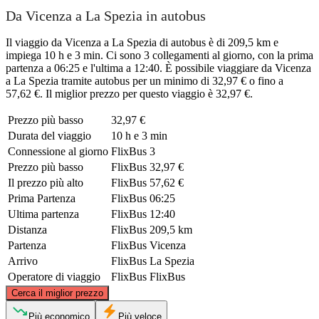
Da Vicenza a La Spezia in autobus
Il viaggio da Vicenza a La Spezia di autobus è di 209,5 km e
impiega 10 h e 3 min. Ci sono 3 collegamenti al giorno, con la prima
partenza a 06:25 e l'ultima a 12:40. È possibile viaggiare da Vicenza
a La Spezia tramite autobus per un minimo di 32,97 € o fino a
57,62 €. Il miglior prezzo per questo viaggio è 32,97 €.
Prezzo più basso
32,97 €
Durata del viaggio
10 h e 3 min
Connessione al giorno
FlixBus
3
Prezzo più basso
FlixBus
32,97 €
Il prezzo più alto
FlixBus
57,62 €
Prima Partenza
FlixBus
06:25
Ultima partenza
FlixBus
12:40
Distanza
FlixBus
209,5 km
Partenza
FlixBus
Vicenza
Arrivo
FlixBus
La Spezia
Operatore di viaggio
FlixBus
FlixBus
©
CARTO
, ©
OpenStreetMap
contributors
Cerca il miglior prezzo
Vicenza
Più economico
Più veloce