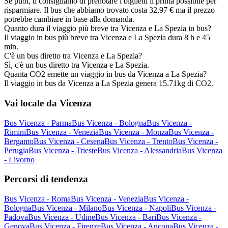
Se puoi, ti consigliamo di prenotare i biglietti il prima possibile per
risparmiare. Il bus che abbiamo trovato costa 32,97 € ma il prezzo
potrebbe cambiare in base alla domanda.
Quanto dura il viaggio più breve tra Vicenza e La Spezia in bus?
Il viaggio in bus più breve tra Vicenza e La Spezia dura 8 h e 45
min.
C'è un bus diretto tra Vicenza e La Spezia?
Sì, c'è un bus diretto tra Vicenza e La Spezia.
Quanta CO2 emette un viaggio in bus da Vicenza a La Spezia?
Il viaggio in bus da Vicenza a La Spezia genera 15.71kg di CO2.
Vai locale da Vicenza
Bus Vicenza - Parma
Bus Vicenza - Bologna
Bus Vicenza -
Rimini
Bus Vicenza - Venezia
Bus Vicenza - Monza
Bus Vicenza -
Bergamo
Bus Vicenza - Cesena
Bus Vicenza - Trento
Bus Vicenza -
Perugia
Bus Vicenza - Trieste
Bus Vicenza - Alessandria
Bus Vicenza
- Livorno
Percorsi di tendenza
Bus Vicenza - Roma
Bus Vicenza - Venezia
Bus Vicenza -
Bologna
Bus Vicenza - Milano
Bus Vicenza - Napoli
Bus Vicenza -
Padova
Bus Vicenza - Udine
Bus Vicenza - Bari
Bus Vicenza -
Genova
Bus Vicenza - Firenze
Bus Vicenza - Ancona
Bus Vicenza -