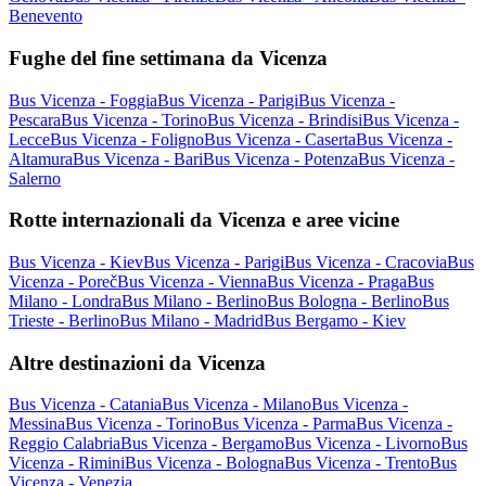
Benevento
Fughe del fine settimana da Vicenza
Bus Vicenza - Foggia
Bus Vicenza - Parigi
Bus Vicenza -
Pescara
Bus Vicenza - Torino
Bus Vicenza - Brindisi
Bus Vicenza -
Lecce
Bus Vicenza - Foligno
Bus Vicenza - Caserta
Bus Vicenza -
Altamura
Bus Vicenza - Bari
Bus Vicenza - Potenza
Bus Vicenza -
Salerno
Rotte internazionali da Vicenza e aree vicine
Bus Vicenza - Kiev
Bus Vicenza - Parigi
Bus Vicenza - Cracovia
Bus
Vicenza - Poreč
Bus Vicenza - Vienna
Bus Vicenza - Praga
Bus
Milano - Londra
Bus Milano - Berlino
Bus Bologna - Berlino
Bus
Trieste - Berlino
Bus Milano - Madrid
Bus Bergamo - Kiev
Altre destinazioni da Vicenza
Bus Vicenza - Catania
Bus Vicenza - Milano
Bus Vicenza -
Messina
Bus Vicenza - Torino
Bus Vicenza - Parma
Bus Vicenza -
Reggio Calabria
Bus Vicenza - Bergamo
Bus Vicenza - Livorno
Bus
Vicenza - Rimini
Bus Vicenza - Bologna
Bus Vicenza - Trento
Bus
Vicenza - Venezia