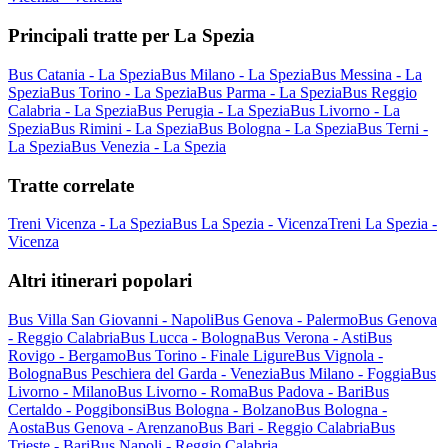
Principali tratte per La Spezia
Bus Catania - La Spezia
Bus Milano - La Spezia
Bus Messina - La
Spezia
Bus Torino - La Spezia
Bus Parma - La Spezia
Bus Reggio
Calabria - La Spezia
Bus Perugia - La Spezia
Bus Livorno - La
Spezia
Bus Rimini - La Spezia
Bus Bologna - La Spezia
Bus Terni -
La Spezia
Bus Venezia - La Spezia
Tratte correlate
Treni Vicenza - La Spezia
Bus La Spezia - Vicenza
Treni La Spezia -
Vicenza
Altri itinerari popolari
Bus Villa San Giovanni - Napoli
Bus Genova - Palermo
Bus Genova
- Reggio Calabria
Bus Lucca - Bologna
Bus Verona - Asti
Bus
Rovigo - Bergamo
Bus Torino - Finale Ligure
Bus Vignola -
Bologna
Bus Peschiera del Garda - Venezia
Bus Milano - Foggia
Bus
Livorno - Milano
Bus Livorno - Roma
Bus Padova - Bari
Bus
Certaldo - Poggibonsi
Bus Bologna - Bolzano
Bus Bologna -
Aosta
Bus Genova - Arenzano
Bus Bari - Reggio Calabria
Bus
Trieste - Bari
Bus Napoli - Reggio Calabria