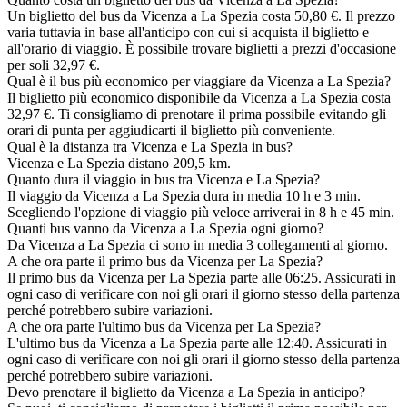
Un biglietto del bus da Vicenza a La Spezia costa 50,80 €. Il prezzo
varia tuttavia in base all'anticipo con cui si acquista il biglietto e
all'orario di viaggio. È possibile trovare biglietti a prezzi d'occasione
per soli 32,97 €.
Qual è il bus più economico per viaggiare da Vicenza a La Spezia?
Il biglietto più economico disponibile da Vicenza a La Spezia costa
32,97 €. Ti consigliamo di prenotare il prima possibile evitando gli
orari di punta per aggiudicarti il biglietto più conveniente.
Qual è la distanza tra Vicenza e La Spezia in bus?
Vicenza e La Spezia distano 209,5 km.
Quanto dura il viaggio in bus tra Vicenza e La Spezia?
Il viaggio da Vicenza a La Spezia dura in media 10 h e 3 min.
Scegliendo l'opzione di viaggio più veloce arriverai in 8 h e 45 min.
Quanti bus vanno da Vicenza a La Spezia ogni giorno?
Da Vicenza a La Spezia ci sono in media 3 collegamenti al giorno.
A che ora parte il primo bus da Vicenza per La Spezia?
Il primo bus da Vicenza per La Spezia parte alle 06:25. Assicurati in
ogni caso di verificare con noi gli orari il giorno stesso della partenza
perché potrebbero subire variazioni.
A che ora parte l'ultimo bus da Vicenza per La Spezia?
L'ultimo bus da Vicenza a La Spezia parte alle 12:40. Assicurati in
ogni caso di verificare con noi gli orari il giorno stesso della partenza
perché potrebbero subire variazioni.
Devo prenotare il biglietto da Vicenza a La Spezia in anticipo?