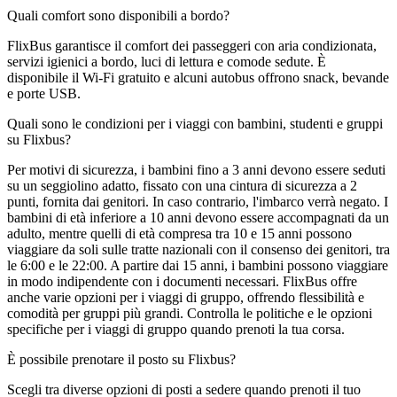
Quali comfort sono disponibili a bordo?
FlixBus garantisce il comfort dei passeggeri con aria condizionata,
servizi igienici a bordo, luci di lettura e comode sedute. È
disponibile il Wi-Fi gratuito e alcuni autobus offrono snack, bevande
e porte USB.
Quali sono le condizioni per i viaggi con bambini, studenti e gruppi
su Flixbus?
Per motivi di sicurezza, i bambini fino a 3 anni devono essere seduti
su un seggiolino adatto, fissato con una cintura di sicurezza a 2
punti, fornita dai genitori. In caso contrario, l'imbarco verrà negato. I
bambini di età inferiore a 10 anni devono essere accompagnati da un
adulto, mentre quelli di età compresa tra 10 e 15 anni possono
viaggiare da soli sulle tratte nazionali con il consenso dei genitori, tra
le 6:00 e le 22:00. A partire dai 15 anni, i bambini possono viaggiare
in modo indipendente con i documenti necessari. FlixBus offre
anche varie opzioni per i viaggi di gruppo, offrendo flessibilità e
comodità per gruppi più grandi. Controlla le politiche e le opzioni
specifiche per i viaggi di gruppo quando prenoti la tua corsa.
È possibile prenotare il posto su Flixbus?
Scegli tra diverse opzioni di posti a sedere quando prenoti il ​​tuo