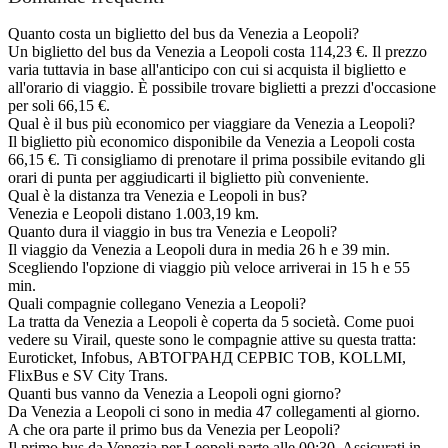
Quanto costa un biglietto del bus da Venezia a Leopoli?
Un biglietto del bus da Venezia a Leopoli costa 114,23 €. Il prezzo
varia tuttavia in base all'anticipo con cui si acquista il biglietto e
all'orario di viaggio. È possibile trovare biglietti a prezzi d'occasione
per soli 66,15 €.
Qual è il bus più economico per viaggiare da Venezia a Leopoli?
Il biglietto più economico disponibile da Venezia a Leopoli costa
66,15 €. Ti consigliamo di prenotare il prima possibile evitando gli
orari di punta per aggiudicarti il biglietto più conveniente.
Qual è la distanza tra Venezia e Leopoli in bus?
Venezia e Leopoli distano 1.003,19 km.
Quanto dura il viaggio in bus tra Venezia e Leopoli?
Il viaggio da Venezia a Leopoli dura in media 26 h e 39 min.
Scegliendo l'opzione di viaggio più veloce arriverai in 15 h e 55
min.
Quali compagnie collegano Venezia a Leopoli?
La tratta da Venezia a Leopoli è coperta da 5 società. Come puoi
vedere su Virail, queste sono le compagnie attive su questa tratta:
Euroticket, Infobus, АВТОГРАНД СЕРВІС ТОВ, KOLLMI,
FlixBus e SV City Trans.
Quanti bus vanno da Venezia a Leopoli ogni giorno?
Da Venezia a Leopoli ci sono in media 47 collegamenti al giorno.
A che ora parte il primo bus da Venezia per Leopoli?
Il primo bus da Venezia per Leopoli parte alle 00:30. Assicurati in