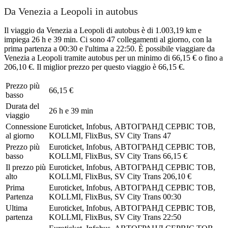
Da Venezia a Leopoli in autobus
Il viaggio da Venezia a Leopoli di autobus è di 1.003,19 km e
impiega 26 h e 39 min. Ci sono 47 collegamenti al giorno, con la
prima partenza a 00:30 e l'ultima a 22:50. È possibile viaggiare da
Venezia a Leopoli tramite autobus per un minimo di 66,15 € o fino a
206,10 €. Il miglior prezzo per questo viaggio è 66,15 €.
Prezzo più
66,15 €
basso
Durata del
26 h e 39 min
viaggio
Connessione
Euroticket, Infobus, АВТОГРАНД СЕРВІС ТОВ,
al giorno
KOLLMI, FlixBus, SV City Trans
47
Prezzo più
Euroticket, Infobus, АВТОГРАНД СЕРВІС ТОВ,
basso
KOLLMI, FlixBus, SV City Trans
66,15 €
Il prezzo più
Euroticket, Infobus, АВТОГРАНД СЕРВІС ТОВ,
alto
KOLLMI, FlixBus, SV City Trans
206,10 €
Prima
Euroticket, Infobus, АВТОГРАНД СЕРВІС ТОВ,
Partenza
KOLLMI, FlixBus, SV City Trans
00:30
Ultima
Euroticket, Infobus, АВТОГРАНД СЕРВІС ТОВ,
partenza
KOLLMI, FlixBus, SV City Trans
22:50