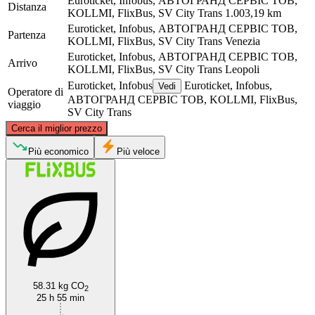
Euroticket, Infobus, АВТОГРАНД СЕРВІС ТОВ,
Distanza
KOLLMI, FlixBus, SV City Trans
1.003,19 km
Euroticket, Infobus, АВТОГРАНД СЕРВІС ТОВ,
Partenza
KOLLMI, FlixBus, SV City Trans
Venezia
Euroticket, Infobus, АВТОГРАНД СЕРВІС ТОВ,
Arrivo
KOLLMI, FlixBus, SV City Trans
Leopoli
Euroticket, Infobus
Euroticket, Infobus,
Vedi
Operatore di
АВТОГРАНД СЕРВІС ТОВ, KOLLMI, FlixBus,
viaggio
SV City Trans
©
CARTO
, ©
OpenStreetMap
contributors
Cerca il miglior prezzo
Più economico
Più veloce
Lviv
Venice
58.31 kg CO
2
25 h 55 min