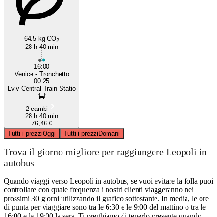
64.5 kg CO
2
28 h 40 min
16:00
Venice - Tronchetto
00:25
Lviv Central Train Statio
2 cambi
28 h 40 min
76,46 €
Tutti i prezzi
Oggi
Tutti i prezzi
Domani
Trova il giorno migliore per raggiungere Leopoli in
autobus
Quando viaggi verso Leopoli in autobus, se vuoi evitare la folla puoi
controllare con quale frequenza i nostri clienti viaggeranno nei
prossimi 30 giorni utilizzando il grafico sottostante. In media, le ore
di punta per viaggiare sono tra le 6:30 e le 9:00 del mattino o tra le
16:00 e le 19:00 la sera. Ti preghiamo di tenerlo presente quando