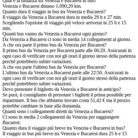
Qual è la distanza tra Venezia e Bucarest in bus?
Venezia e Bucarest distano 1.090,29 km.
Quanto dura il viaggio in bus tra Venezia e Bucarest?
Il viaggio da Venezia a Bucarest dura in media 29 h e 27 min.
Scegliendo l'opzione di viaggio più veloce arriverai in 25 h e 15
min.
Quanti bus vanno da Venezia a Bucarest ogni giorno?
Da Venezia a Bucarest ci sono in media 14 collegamenti al giorno.
A che ora parte il primo bus da Venezia per Bucarest?
Il primo bus da Venezia per Bucarest parte alle 06:20. Assicurati in
ogni caso di verificare con noi gli orari il giorno stesso della partenza
perché potrebbero subire variazioni.
A che ora parte l'ultimo bus da Venezia per Bucarest?
L'ultimo bus da Venezia a Bucarest parte alle 22:50. Assicurati in
ogni caso di verificare con noi gli orari il giorno stesso della partenza
perché potrebbero subire variazioni.
Devo prenotare il biglietto da Venezia a Bucarest in anticipo?
Se puoi, ti consigliamo di prenotare i biglietti il prima possibile per
risparmiare. Il bus che abbiamo trovato costa 51,42 € ma il prezzo
potrebbe cambiare in base alla domanda.
Quanti sono i collegamenti diretti da Venezia a Bucarest?
Ci sono in media 2 collegamenti da Venezia per raggiungere
Bucarest.
Quanto dura il viaggio più breve tra Venezia e Bucarest in bus?
Il viaggio in bus più breve tra Venezia e Bucarest dura 25 h e 15