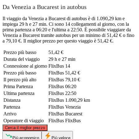
Da Venezia a Bucarest in autobus
Il viaggio da Venezia a Bucarest di autobus è di 1.090,29 km e
impiega 29 h e 27 min. Ci sono 14 collegamenti al giorno, con la
prima partenza a 06:20 e l'ultima a 22:50. È possibile viaggiare da
Venezia a Bucarest tramite autobus per un minimo di 51,42 € o fino
a 79,10 €. Il miglior prezzo per questo viaggio è 51,42 €.
Prezzo più basso
51,42 €
Durata del viaggio
29 h e 27 min
Connessione al giorno
FlixBus
14
Prezzo più basso
FlixBus
51,42 €
Il prezzo più alto
FlixBus
79,10 €
Prima Partenza
FlixBus
06:20
Ultima partenza
FlixBus
22:50
Distanza
FlixBus
1.090,29 km
Partenza
FlixBus
Venezia
Arrivo
FlixBus
Bucarest
Operatore di viaggio
FlixBus
FlixBus
©
CARTO
, ©
OpenStreetMap
contributors
Cerca il miglior prezzo
Più economico
Più veloce