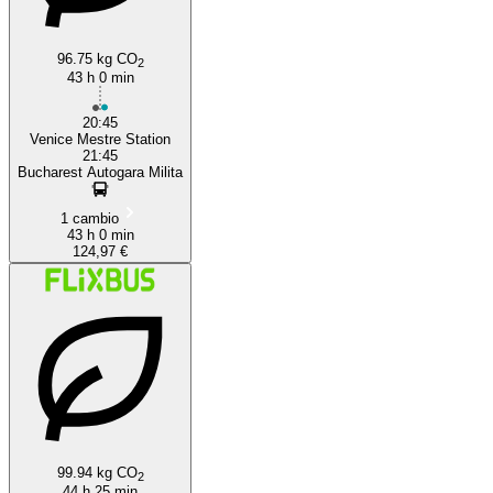
96.75 kg CO
2
43 h 0 min
20:45
Venice Mestre Station
21:45
Bucharest Autogara Milita
1 cambio
43 h 0 min
124,97 €
99.94 kg CO
2
44 h 25 min