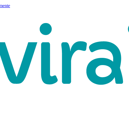
mente