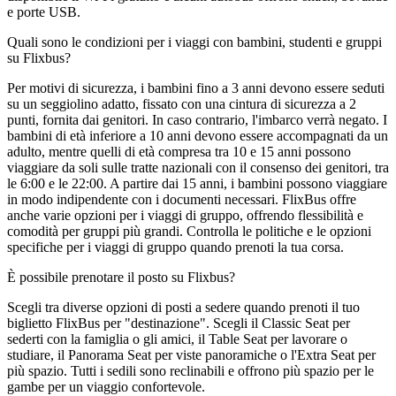
e porte USB.
Quali sono le condizioni per i viaggi con bambini, studenti e gruppi
su Flixbus?
Per motivi di sicurezza, i bambini fino a 3 anni devono essere seduti
su un seggiolino adatto, fissato con una cintura di sicurezza a 2
punti, fornita dai genitori. In caso contrario, l'imbarco verrà negato. I
bambini di età inferiore a 10 anni devono essere accompagnati da un
adulto, mentre quelli di età compresa tra 10 e 15 anni possono
viaggiare da soli sulle tratte nazionali con il consenso dei genitori, tra
le 6:00 e le 22:00. A partire dai 15 anni, i bambini possono viaggiare
in modo indipendente con i documenti necessari. FlixBus offre
anche varie opzioni per i viaggi di gruppo, offrendo flessibilità e
comodità per gruppi più grandi. Controlla le politiche e le opzioni
specifiche per i viaggi di gruppo quando prenoti la tua corsa.
È possibile prenotare il posto su Flixbus?
Scegli tra diverse opzioni di posti a sedere quando prenoti il ​​tuo
biglietto FlixBus per "destinazione". Scegli il Classic Seat per
sederti con la famiglia o gli amici, il Table Seat per lavorare o
studiare, il Panorama Seat per viste panoramiche o l'Extra Seat per
più spazio. Tutti i sedili sono reclinabili e offrono più spazio per le
gambe per un viaggio confortevole.