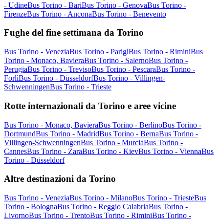
- Udine
Bus Torino - Bari
Bus Torino - Genova
Bus Torino -
Firenze
Bus Torino - Ancona
Bus Torino - Benevento
Fughe del fine settimana da Torino
Bus Torino - Venezia
Bus Torino - Parigi
Bus Torino - Rimini
Bus
Torino - Monaco, Baviera
Bus Torino - Salerno
Bus Torino -
Perugia
Bus Torino - Treviso
Bus Torino - Pescara
Bus Torino -
Forlì
Bus Torino - Düsseldorf
Bus Torino - Villingen-
Schwenningen
Bus Torino - Trieste
Rotte internazionali da Torino e aree vicine
Bus Torino - Monaco, Baviera
Bus Torino - Berlino
Bus Torino -
Dortmund
Bus Torino - Madrid
Bus Torino - Berna
Bus Torino -
Villingen-Schwenningen
Bus Torino - Murcia
Bus Torino -
Cannes
Bus Torino - Zara
Bus Torino - Kiev
Bus Torino - Vienna
Bus
Torino - Düsseldorf
Altre destinazioni da Torino
Bus Torino - Venezia
Bus Torino - Milano
Bus Torino - Trieste
Bus
Torino - Bologna
Bus Torino - Reggio Calabria
Bus Torino -
Livorno
Bus Torino - Trento
Bus Torino - Rimini
Bus Torino -