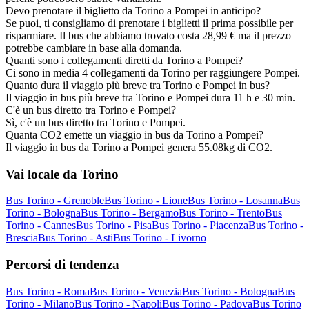
Devo prenotare il biglietto da Torino a Pompei in anticipo?
Se puoi, ti consigliamo di prenotare i biglietti il prima possibile per
risparmiare. Il bus che abbiamo trovato costa 28,99 € ma il prezzo
potrebbe cambiare in base alla domanda.
Quanti sono i collegamenti diretti da Torino a Pompei?
Ci sono in media 4 collegamenti da Torino per raggiungere Pompei.
Quanto dura il viaggio più breve tra Torino e Pompei in bus?
Il viaggio in bus più breve tra Torino e Pompei dura 11 h e 30 min.
C'è un bus diretto tra Torino e Pompei?
Sì, c'è un bus diretto tra Torino e Pompei.
Quanta CO2 emette un viaggio in bus da Torino a Pompei?
Il viaggio in bus da Torino a Pompei genera 55.08kg di CO2.
Vai locale da Torino
Bus Torino - Grenoble
Bus Torino - Lione
Bus Torino - Losanna
Bus
Torino - Bologna
Bus Torino - Bergamo
Bus Torino - Trento
Bus
Torino - Cannes
Bus Torino - Pisa
Bus Torino - Piacenza
Bus Torino -
Brescia
Bus Torino - Asti
Bus Torino - Livorno
Percorsi di tendenza
Bus Torino - Roma
Bus Torino - Venezia
Bus Torino - Bologna
Bus
Torino - Milano
Bus Torino - Napoli
Bus Torino - Padova
Bus Torino