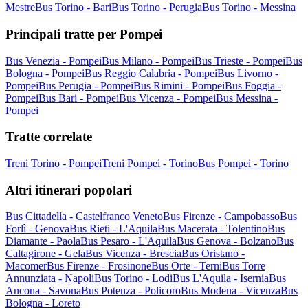
Mestre
Bus Torino - Bari
Bus Torino - Perugia
Bus Torino - Messina
Principali tratte per Pompei
Bus Venezia - Pompei
Bus Milano - Pompei
Bus Trieste - Pompei
Bus
Bologna - Pompei
Bus Reggio Calabria - Pompei
Bus Livorno -
Pompei
Bus Perugia - Pompei
Bus Rimini - Pompei
Bus Foggia -
Pompei
Bus Bari - Pompei
Bus Vicenza - Pompei
Bus Messina -
Pompei
Tratte correlate
Treni Torino - Pompei
Treni Pompei - Torino
Bus Pompei - Torino
Altri itinerari popolari
Bus Cittadella - Castelfranco Veneto
Bus Firenze - Campobasso
Bus
Forlì - Genova
Bus Rieti - L'Aquila
Bus Macerata - Tolentino
Bus
Diamante - Paola
Bus Pesaro - L'Aquila
Bus Genova - Bolzano
Bus
Caltagirone - Gela
Bus Vicenza - Brescia
Bus Oristano -
Macomer
Bus Firenze - Frosinone
Bus Orte - Terni
Bus Torre
Annunziata - Napoli
Bus Torino - Lodi
Bus L'Aquila - Isernia
Bus
Ancona - Savona
Bus Potenza - Policoro
Bus Modena - Vicenza
Bus
Bologna - Loreto