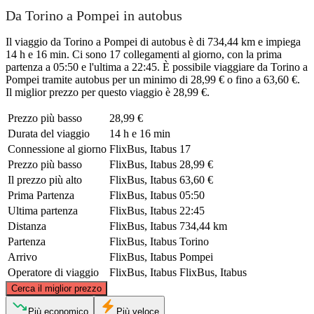
Da Torino a Pompei in autobus
Il viaggio da Torino a Pompei di autobus è di 734,44 km e impiega
14 h e 16 min. Ci sono 17 collegamenti al giorno, con la prima
partenza a 05:50 e l'ultima a 22:45. È possibile viaggiare da Torino a
Pompei tramite autobus per un minimo di 28,99 € o fino a 63,60 €.
Il miglior prezzo per questo viaggio è 28,99 €.
Prezzo più basso
28,99 €
Durata del viaggio
14 h e 16 min
Connessione al giorno
FlixBus, Itabus
17
Prezzo più basso
FlixBus, Itabus
28,99 €
Il prezzo più alto
FlixBus, Itabus
63,60 €
Prima Partenza
FlixBus, Itabus
05:50
Ultima partenza
FlixBus, Itabus
22:45
Distanza
FlixBus, Itabus
734,44 km
Partenza
FlixBus, Itabus
Torino
Arrivo
FlixBus, Itabus
Pompei
Operatore di viaggio
FlixBus, Itabus
FlixBus, Itabus
©
CARTO
, ©
OpenStreetMap
contributors
Cerca il miglior prezzo
Turin
Più economico
Più veloce