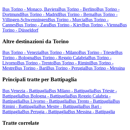
Bus Torino - Monaco, Baviera
Bus Torino - Berlino
Bus Torino -
Dortmund
Bus Torino - Madrid
Bus Torino - Berna
Bus Torino -
Villingen-Schwenningen
Bus Torino - Murcia
Bus Torino -
Cannes
Bus Torino - Zara
Bus Torino - Kiev
Bus Torino - Vienna
Bus
Torino - Düsseldorf
Altre destinazioni da Torino
Bus Torino - Venezia
Bus Torino - Milano
Bus Torino - Trieste
Bus
Torino - Bologna
Bus Torino - Reggio Calabria
Bus Torino -
Livorno
Bus Torino - Trento
Bus Torino - Rimini
Bus Torino -
Mestre
Bus Torino - Bari
Bus Torino - Perugia
Bus Torino - Messina
Principali tratte per Battipaglia
Bus Venezia - Battipaglia
Bus Milano - Battipaglia
Bus Trieste -
Battipaglia
Bus Bologna - Battipaglia
Bus Reggio Calabria -
Battipaglia
Bus Livorno - Battipaglia
Bus Trento - Battipaglia
Bus
Rimini - Battipaglia
Bus Mestre - Battipaglia
Bus Bari -
Battipaglia
Bus Perugia - Battipaglia
Bus Messina - Battipaglia
Tratte correlate