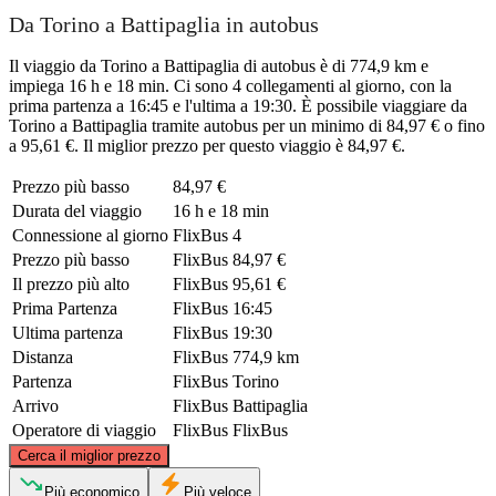
Da Torino a Battipaglia in autobus
Il viaggio da Torino a Battipaglia di autobus è di 774,9 km e
impiega 16 h e 18 min. Ci sono 4 collegamenti al giorno, con la
prima partenza a 16:45 e l'ultima a 19:30. È possibile viaggiare da
Torino a Battipaglia tramite autobus per un minimo di 84,97 € o fino
a 95,61 €. Il miglior prezzo per questo viaggio è 84,97 €.
Prezzo più basso
84,97 €
Durata del viaggio
16 h e 18 min
Connessione al giorno
FlixBus
4
Prezzo più basso
FlixBus
84,97 €
Il prezzo più alto
FlixBus
95,61 €
Prima Partenza
FlixBus
16:45
Ultima partenza
FlixBus
19:30
Distanza
FlixBus
774,9 km
Partenza
FlixBus
Torino
Arrivo
FlixBus
Battipaglia
Operatore di viaggio
FlixBus
FlixBus
©
CARTO
, ©
OpenStreetMap
contributors
Cerca il miglior prezzo
Turin
Più economico
Più veloce