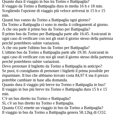
Quanto dura il viaggio in bus tra Torino e Battipaglia?
Il viaggio da Torino a Battipaglia dura in media 16 h e 18 min.
Scegliendo l'opzione di viaggio più veloce arriverai in 15 h e 15
min.
Quanti bus vanno da Torino a Battipaglia ogni giorno?
Da Torino a Battipaglia ci sono in media 4 collegamenti al giorno.
A che ora parte il primo bus da Torino per Battipaglia?
Il primo bus da Torino per Battipaglia parte alle 16:45. Assicurati in
ogni caso di verificare con noi gli orari il giorno stesso della partenza
perché potrebbero subire variazioni.
A che ora parte l'ultimo bus da Torino per Battipaglia?
L'ultimo bus da Torino a Battipaglia parte alle 19:30. Assicurati in
ogni caso di verificare con noi gli orari il giorno stesso della partenza
perché potrebbero subire variazioni.
Devo prenotare il biglietto da Torino a Battipaglia in anticipo?
Se puoi, ti consigliamo di prenotare i biglietti il prima possibile per
risparmiare. Il bus che abbiamo trovato costa 84,97 € ma il prezzo
potrebbe cambiare in base alla domanda.
Quanto dura il viaggio più breve tra Torino e Battipaglia in bus?
Il viaggio in bus più breve tra Torino e Battipaglia dura 15 h e 15
min.
C'è un bus diretto tra Torino e Battipaglia?
Sì, c'è un bus diretto tra Torino e Battipaglia.
Quanta CO2 emette un viaggio in bus da Torino a Battipaglia?
Il viaggio in bus da Torino a Battipaglia genera 58.12kg di CO2.