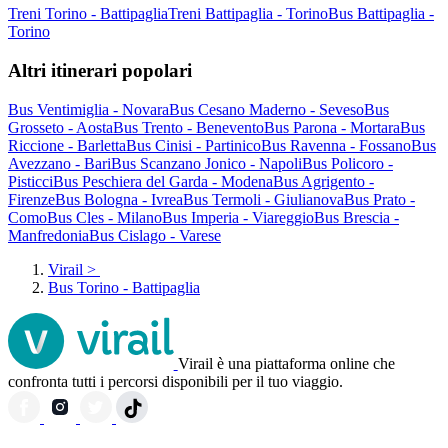
Treni Torino - Battipaglia
Treni Battipaglia - Torino
Bus Battipaglia -
Torino
Altri itinerari popolari
Bus Ventimiglia - Novara
Bus Cesano Maderno - Seveso
Bus
Grosseto - Aosta
Bus Trento - Benevento
Bus Parona - Mortara
Bus
Riccione - Barletta
Bus Cinisi - Partinico
Bus Ravenna - Fossano
Bus
Avezzano - Bari
Bus Scanzano Jonico - Napoli
Bus Policoro -
Pisticci
Bus Peschiera del Garda - Modena
Bus Agrigento -
Firenze
Bus Bologna - Ivrea
Bus Termoli - Giulianova
Bus Prato -
Como
Bus Cles - Milano
Bus Imperia - Viareggio
Bus Brescia -
Manfredonia
Bus Cislago - Varese
Virail
>
Bus Torino - Battipaglia
Virail è una piattaforma online che
confronta tutti i percorsi disponibili per il tuo viaggio.