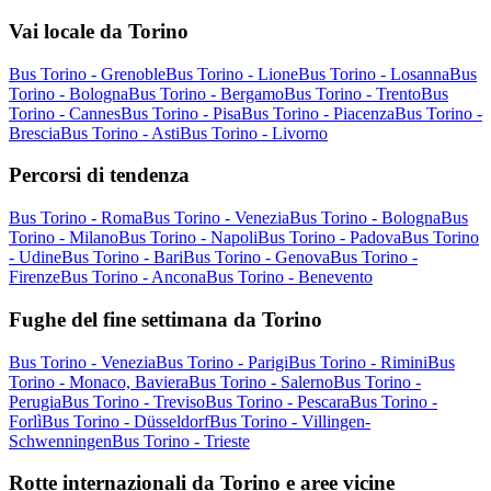
Vai locale da Torino
Bus Torino - Grenoble
Bus Torino - Lione
Bus Torino - Losanna
Bus
Torino - Bologna
Bus Torino - Bergamo
Bus Torino - Trento
Bus
Torino - Cannes
Bus Torino - Pisa
Bus Torino - Piacenza
Bus Torino -
Brescia
Bus Torino - Asti
Bus Torino - Livorno
Percorsi di tendenza
Bus Torino - Roma
Bus Torino - Venezia
Bus Torino - Bologna
Bus
Torino - Milano
Bus Torino - Napoli
Bus Torino - Padova
Bus Torino
- Udine
Bus Torino - Bari
Bus Torino - Genova
Bus Torino -
Firenze
Bus Torino - Ancona
Bus Torino - Benevento
Fughe del fine settimana da Torino
Bus Torino - Venezia
Bus Torino - Parigi
Bus Torino - Rimini
Bus
Torino - Monaco, Baviera
Bus Torino - Salerno
Bus Torino -
Perugia
Bus Torino - Treviso
Bus Torino - Pescara
Bus Torino -
Forlì
Bus Torino - Düsseldorf
Bus Torino - Villingen-
Schwenningen
Bus Torino - Trieste
Rotte internazionali da Torino e aree vicine