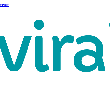
mente