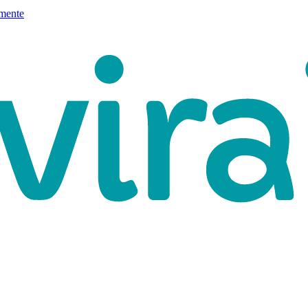
mente