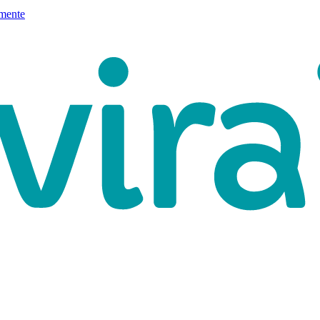
mente