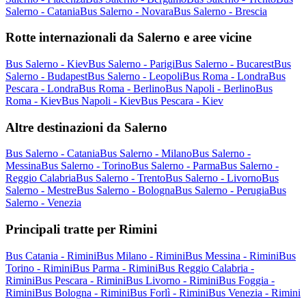
Salerno - Catania
Bus Salerno - Novara
Bus Salerno - Brescia
Rotte internazionali da Salerno e aree vicine
Bus Salerno - Kiev
Bus Salerno - Parigi
Bus Salerno - Bucarest
Bus
Salerno - Budapest
Bus Salerno - Leopoli
Bus Roma - Londra
Bus
Pescara - Londra
Bus Roma - Berlino
Bus Napoli - Berlino
Bus
Roma - Kiev
Bus Napoli - Kiev
Bus Pescara - Kiev
Altre destinazioni da Salerno
Bus Salerno - Catania
Bus Salerno - Milano
Bus Salerno -
Messina
Bus Salerno - Torino
Bus Salerno - Parma
Bus Salerno -
Reggio Calabria
Bus Salerno - Trento
Bus Salerno - Livorno
Bus
Salerno - Mestre
Bus Salerno - Bologna
Bus Salerno - Perugia
Bus
Salerno - Venezia
Principali tratte per Rimini
Bus Catania - Rimini
Bus Milano - Rimini
Bus Messina - Rimini
Bus
Torino - Rimini
Bus Parma - Rimini
Bus Reggio Calabria -
Rimini
Bus Pescara - Rimini
Bus Livorno - Rimini
Bus Foggia -
Rimini
Bus Bologna - Rimini
Bus Forlì - Rimini
Bus Venezia - Rimini