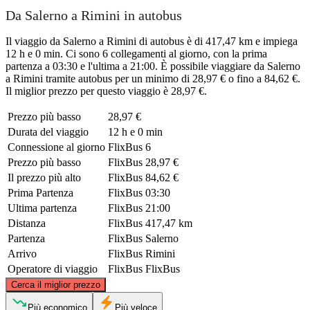
Da Salerno a Rimini in autobus
Il viaggio da Salerno a Rimini di autobus è di 417,47 km e impiega
12 h e 0 min. Ci sono 6 collegamenti al giorno, con la prima
partenza a 03:30 e l'ultima a 21:00. È possibile viaggiare da Salerno
a Rimini tramite autobus per un minimo di 28,97 € o fino a 84,62 €.
Il miglior prezzo per questo viaggio è 28,97 €.
Prezzo più basso
28,97 €
Durata del viaggio
12 h e 0 min
Connessione al giorno
FlixBus
6
Prezzo più basso
FlixBus
28,97 €
Il prezzo più alto
FlixBus
84,62 €
Prima Partenza
FlixBus
03:30
Ultima partenza
FlixBus
21:00
Distanza
FlixBus
417,47 km
Partenza
FlixBus
Salerno
Arrivo
FlixBus
Rimini
Operatore di viaggio
FlixBus
FlixBus
©
CARTO
, ©
OpenStreetMap
contributors
Cerca il miglior prezzo
Rimini
Più economico
Più veloce