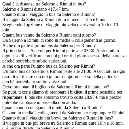
Qual è la distanza tra Salerno e Rimini in bus?
Salerno e Rimini distano 417,47 km.
Quanto dura il viaggio in bus tra Salerno e Rimini?
Il viaggio da Salerno a Rimini dura in media 12 h e 0 min.
Scegliendo l'opzione di viaggio più veloce arriverai in 10 h e 10
min.
Quanti bus vanno da Salerno a Rimini ogni giorno?
Da Salerno a Rimini ci sono in media 6 collegamenti al giorno.
A che ora parte il primo bus da Salerno per Rimini?
Il primo bus da Salerno per Rimini parte alle 03:30. Assicurati in
ogni caso di verificare con noi gli orari il giorno stesso della partenza
perché potrebbero subire variazioni.
A che ora parte l'ultimo bus da Salerno per Rimini?
L'ultimo bus da Salerno a Rimini parte alle 21:00. Assicurati in ogni
caso di verificare con noi gli orari il giorno stesso della partenza
perché potrebbero subire variazioni.
Devo prenotare il biglietto da Salerno a Rimini in anticipo?
Se puoi, ti consigliamo di prenotare i biglietti il prima possibile per
risparmiare. Il bus che abbiamo trovato costa 28,97 € ma il prezzo
potrebbe cambiare in base alla domanda.
Quanti sono i collegamenti diretti da Salerno a Rimini?
Ci sono in media 2 collegamenti da Salerno per raggiungere Rimini.
Quanto dura il viaggio più breve tra Salerno e Rimini in bus?
Il viaggio in bus più breve tra Salerno e Rimini dura 10 h e 10 min.
C'è un bus diretto tra Salerno e Rimini?