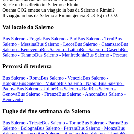
Sì, c'è un bus diretto tra Salerno e Rimini.
Quanta CO2 emette un viaggio in bus da Salerno a Rimini?
Il viaggio in bus da Salerno a Rimini genera 31.31kg di CO2.
Vai locale da Salerno
Bus Salerno - Foggia
Bus Salerno - Bari
Bus Salerno - Terni
Bus
Salerno - Messina
Bus Salerno - Lecce
Bus Salerno - Catanzaro
Bus
Salerno - Benevento
Bus Salerno - Latina
Bus Salerno - Caserta
Bus
Salerno - Taranto
Bus Salerno - Manfredonia
Bus Salerno - Pescara
Percorsi di tendenza
Bus Salerno - Roma
Bus Salerno - Venezia
Bus Salerno -
Bologna
Bus Salerno - Milano
Bus Salerno - Napoli
Bus Salerno -
Padova
Bus Salerno - Udine
Bus Salerno - Bari
Bus Salerno -
Genova
Bus Salerno - Firenze
Bus Salerno - Ancona
Bus Salerno -
Benevento
Fughe del fine settimana da Salerno
Bus Salerno - Trieste
Bus Salerno - Torino
Bus Salerno - Parma
Bus
Salerno - Bologna
Bus Salerno - Ferrara
Bus Salerno - Monza
Bus
Salerno - Piacenza
Bus Salerno - Bergamo
Bus Salerno - Trento
Bus