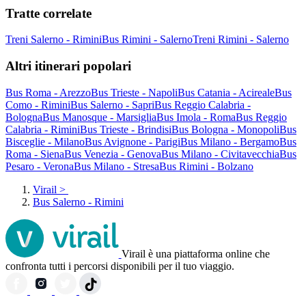
Tratte correlate
Treni Salerno - Rimini
Bus Rimini - Salerno
Treni Rimini - Salerno
Altri itinerari popolari
Bus Roma - Arezzo
Bus Trieste - Napoli
Bus Catania - Acireale
Bus
Como - Rimini
Bus Salerno - Sapri
Bus Reggio Calabria -
Bologna
Bus Manosque - Marsiglia
Bus Imola - Roma
Bus Reggio
Calabria - Rimini
Bus Trieste - Brindisi
Bus Bologna - Monopoli
Bus
Bisceglie - Milano
Bus Avignone - Parigi
Bus Milano - Bergamo
Bus
Roma - Siena
Bus Venezia - Genova
Bus Milano - Civitavecchia
Bus
Pesaro - Verona
Bus Milano - Stresa
Bus Rimini - Bolzano
Virail
>
Bus Salerno - Rimini
Virail è una piattaforma online che
confronta tutti i percorsi disponibili per il tuo viaggio.