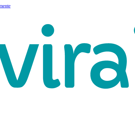
mente