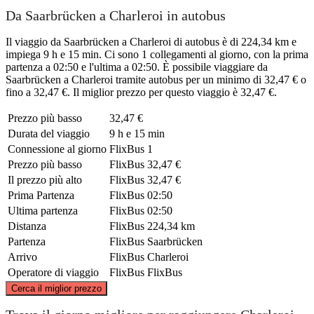
Da Saarbrücken a Charleroi in autobus
Il viaggio da Saarbrücken a Charleroi di autobus è di 224,34 km e
impiega 9 h e 15 min. Ci sono 1 collegamenti al giorno, con la prima
partenza a 02:50 e l'ultima a 02:50. È possibile viaggiare da
Saarbrücken a Charleroi tramite autobus per un minimo di 32,47 € o
fino a 32,47 €. Il miglior prezzo per questo viaggio è 32,47 €.
Prezzo più basso
32,47 €
Durata del viaggio
9 h e 15 min
Connessione al giorno
FlixBus
1
Prezzo più basso
FlixBus
32,47 €
Il prezzo più alto
FlixBus
32,47 €
Prima Partenza
FlixBus
02:50
Ultima partenza
FlixBus
02:50
Distanza
FlixBus
224,34 km
Partenza
FlixBus
Saarbrücken
Arrivo
FlixBus
Charleroi
Operatore di viaggio
FlixBus
FlixBus
©
CARTO
, ©
OpenStreetMap
contributors
Cerca il miglior prezzo
Charleroi