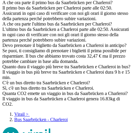
A che ora parte il primo bus da Saarbrücken per Charleroi?
Il primo bus da Saarbrücken per Charleroi parte alle 02:50.
Assicurati in ogni caso di verificare con noi gli orari il giorno stesso
della partenza perché potrebbero subire variazioni.
A che ora parte l'ultimo bus da Saarbrücken per Charleroi?
L'ultimo bus da Saarbrücken a Charleroi parte alle 02:50. Assicurati
in ogni caso di verificare con noi gli orari il giorno stesso della
partenza perché potrebbero subire variazioni.
Devo prenotare il biglietto da Saarbrücken a Charleroi in anticipo?
Se puoi, ti consigliamo di prenotare i biglietti il prima possibile per
risparmiare. Il bus che abbiamo trovato costa 32,47 € ma il prezzo
potrebbe cambiare in base alla domanda.
Quanto dura il viaggio più breve tra Saarbrücken e Charleroi in bus?
Il viaggio in bus più breve tra Saarbrücken e Charleroi dura 9 h e 15
min.
C'è un bus diretto tra Saarbrücken e Charleroi?
Sì, c'è un bus diretto tra Saarbrücken e Charleroi.
Quanta CO2 emette un viaggio in bus da Saarbrücken a Charleroi?
Il viaggio in bus da Saarbrücken a Charleroi genera 16.83kg di
CO2.
Virail
>
Bus Saarbrücken - Charleroi