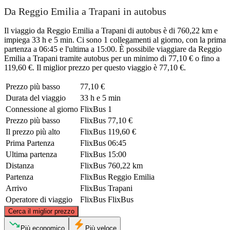
Da Reggio Emilia a Trapani in autobus
Il viaggio da Reggio Emilia a Trapani di autobus è di 760,22 km e
impiega 33 h e 5 min. Ci sono 1 collegamenti al giorno, con la prima
partenza a 06:45 e l'ultima a 15:00. È possibile viaggiare da Reggio
Emilia a Trapani tramite autobus per un minimo di 77,10 € o fino a
119,60 €. Il miglior prezzo per questo viaggio è 77,10 €.
Prezzo più basso
77,10 €
Durata del viaggio
33 h e 5 min
Connessione al giorno
FlixBus
1
Prezzo più basso
FlixBus
77,10 €
Il prezzo più alto
FlixBus
119,60 €
Prima Partenza
FlixBus
06:45
Ultima partenza
FlixBus
15:00
Distanza
FlixBus
760,22 km
Partenza
FlixBus
Reggio Emilia
Arrivo
FlixBus
Trapani
Operatore di viaggio
FlixBus
FlixBus
©
CARTO
, ©
OpenStreetMap
contributors
Cerca il miglior prezzo
Reggio Emilia
Più economico
Più veloce