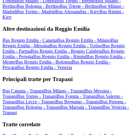
Londra
Bus Milano - Londra
Bus Torino - Berlino
Bus Milano -
Berlino
Bus Bologna - Berlino
Bus Trieste - Berlino
Bus Milano -
Madrid
Bus Torino - Madrid
Bus Alessandria - Kiev
Bus Rimini -
Kiev
Altre destinazioni da Reggio Emilia
Bus Reggio Emilia - Catania
Bus Reggio Emilia - Milano
Bus
Reggio Emilia - Messina
Bus Reggio Emilia - Torino
Bus Reggio
Emilia - Parma
Bus Reggio Emilia - Reggio Calabria
Bus Reggio
Emilia - Perugia
Bus Reggio Emilia - Rimini
Bus Reggio Emilia -
Mestre
Bus Reggio Emilia - Bologna
Bus Reggio Emilia -
Pescara
Bus Reggio Emilia - Venezia
Principali tratte per Trapani
Bus Catania - Trapani
Bus Milano - Trapani
Bus Messina -
Trapani
Bus Torino - Trapani
Bus Foggia - Trapani
Bus Salerno -
Trapani
Bus Lecce - Trapani
Bus Bergamo - Trapani
Bus Perugia -
Trapani
Bus Bologna - Trapani
Bus Marsala - Trapani
Bus Venezia -
Trapani
Tratte correlate