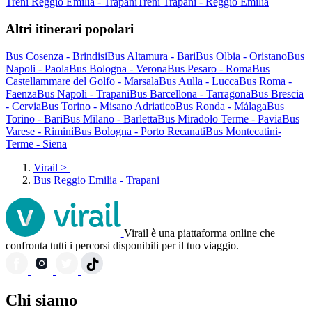
Treni Reggio Emilia - Trapani
Treni Trapani - Reggio Emilia
Altri itinerari popolari
Bus Cosenza - Brindisi
Bus Altamura - Bari
Bus Olbia - Oristano
Bus
Napoli - Paola
Bus Bologna - Verona
Bus Pesaro - Roma
Bus
Castellammare del Golfo - Marsala
Bus Aulla - Lucca
Bus Roma -
Faenza
Bus Napoli - Trapani
Bus Barcellona - Tarragona
Bus Brescia
- Cervia
Bus Torino - Misano Adriatico
Bus Ronda - Málaga
Bus
Torino - Bari
Bus Milano - Barletta
Bus Miradolo Terme - Pavia
Bus
Varese - Rimini
Bus Bologna - Porto Recanati
Bus Montecatini-
Terme - Siena
Virail
>
Bus Reggio Emilia - Trapani
Virail è una piattaforma online che
confronta tutti i percorsi disponibili per il tuo viaggio.
Chi siamo