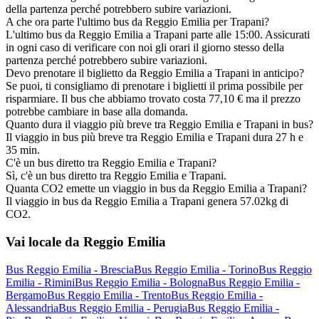
della partenza perché potrebbero subire variazioni.
A che ora parte l'ultimo bus da Reggio Emilia per Trapani?
L'ultimo bus da Reggio Emilia a Trapani parte alle 15:00. Assicurati
in ogni caso di verificare con noi gli orari il giorno stesso della
partenza perché potrebbero subire variazioni.
Devo prenotare il biglietto da Reggio Emilia a Trapani in anticipo?
Se puoi, ti consigliamo di prenotare i biglietti il prima possibile per
risparmiare. Il bus che abbiamo trovato costa 77,10 € ma il prezzo
potrebbe cambiare in base alla domanda.
Quanto dura il viaggio più breve tra Reggio Emilia e Trapani in bus?
Il viaggio in bus più breve tra Reggio Emilia e Trapani dura 27 h e
35 min.
C'è un bus diretto tra Reggio Emilia e Trapani?
Sì, c'è un bus diretto tra Reggio Emilia e Trapani.
Quanta CO2 emette un viaggio in bus da Reggio Emilia a Trapani?
Il viaggio in bus da Reggio Emilia a Trapani genera 57.02kg di
CO2.
Vai locale da Reggio Emilia
Bus Reggio Emilia - Brescia
Bus Reggio Emilia - Torino
Bus Reggio
Emilia - Rimini
Bus Reggio Emilia - Bologna
Bus Reggio Emilia -
Bergamo
Bus Reggio Emilia - Trento
Bus Reggio Emilia -
Alessandria
Bus Reggio Emilia - Perugia
Bus Reggio Emilia -