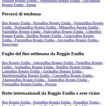
Pisa
Bus Reggio Emilia - Venezia
Bus Reggio Emilia - Ancona
Bus
Reggio Emilia - Parma
Percorsi di tendenza
Bus Reggio Emilia - Roma
Bus Reggio Emilia - Venezia
Bus Reggio
Emilia - Bologna
Bus Reggio Emilia - Milano
Bus Reggio Emilia -
Napoli
Bus Reggio Emilia - Padova
Bus Reggio Emilia - Udine
Bus
Reggio Emilia - Bari
Bus Reggio Emilia - Genova
Bus Reggio
Emilia - Firenze
Bus Reggio Emilia - Ancona
Bus Reggio Emilia -
Benevento
Fughe del fine settimana da Reggio Emilia
Bus Reggio Emilia - Salerno
Bus Reggio Emilia - Parigi
Bus Reggio
Emilia - Andria
Bus Reggio Emilia - Bari
Bus Reggio Emilia -
Latina
Bus Reggio Emilia - Aprilia
Bus Reggio Emilia -
Manfredonia
Bus Reggio Emilia - Caserta
Bus Reggio Emilia -
Altamura
Bus Reggio Emilia - Taranto
Bus Reggio Emilia -
Potenza
Bus Reggio Emilia - Pescara
Rotte internazionali da Reggio Emilia e aree vicine
Bus Reggio Emilia - Parigi
Bus Reggio Emilia - Praga
Bus Torino -