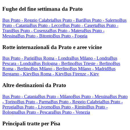
Fughe del fine settimana da Prato
Bus Prato - Reggio Calabria
Bus Prato - Bari
Bus Prato - Salerno
Bus
Prato - Catania
Bus Prato - Lecce
Bus Prato - Caserta
Bus Prato -
Trani
Bus Prato - Cosenza
Bus Prato - Matera
Bus Prato -
Messina
Bus Prato - Bitonto
Bus Prato - Foggia
Rotte internazionali da Prato e aree vicine
Bus Prato - Parigi
Bus Roma - Londra
Bus Milano - Londra
Bus
Pescara - Londra
Bus Bologna - Berlino
Bus Trieste - Berlino
Bus
Roma - Berlino
Bus Milano - Berlino
Bus Milano - Madrid
Bus
Bergamo - Kiev
Bus Roma - Kiev
Bus Firenze - Kiev
Altre destinazioni da Prato
Bus Prato - Catania
Bus Prato - Milano
Bus Prato - Messina
Bus Prato
- Torino
Bus Prato - Parma
Bus Prato - Reggio Calabria
Bus Prato -
Perugia
Bus Prato - Livorno
Bus Prato - Rimini
Bus Prato -
Bologna
Bus Prato - Pescara
Bus Prato - Venezia
Principali tratte per Pisa