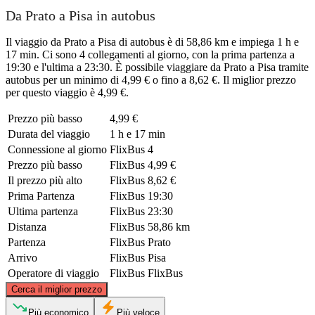
Da Prato a Pisa in autobus
Il viaggio da Prato a Pisa di autobus è di 58,86 km e impiega 1 h e
17 min. Ci sono 4 collegamenti al giorno, con la prima partenza a
19:30 e l'ultima a 23:30. È possibile viaggiare da Prato a Pisa tramite
autobus per un minimo di 4,99 € o fino a 8,62 €. Il miglior prezzo
per questo viaggio è 4,99 €.
Prezzo più basso
4,99 €
Durata del viaggio
1 h e 17 min
Connessione al giorno
FlixBus
4
Prezzo più basso
FlixBus
4,99 €
Il prezzo più alto
FlixBus
8,62 €
Prima Partenza
FlixBus
19:30
Ultima partenza
FlixBus
23:30
Distanza
FlixBus
58,86 km
Partenza
FlixBus
Prato
Arrivo
FlixBus
Pisa
Operatore di viaggio
FlixBus
FlixBus
©
CARTO
, ©
OpenStreetMap
contributors
Cerca il miglior prezzo
Più economico
Più veloce