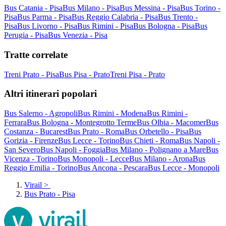
Bus Catania - Pisa
Bus Milano - Pisa
Bus Messina - Pisa
Bus Torino -
Pisa
Bus Parma - Pisa
Bus Reggio Calabria - Pisa
Bus Trento -
Pisa
Bus Livorno - Pisa
Bus Rimini - Pisa
Bus Bologna - Pisa
Bus
Perugia - Pisa
Bus Venezia - Pisa
Tratte correlate
Treni Prato - Pisa
Bus Pisa - Prato
Treni Pisa - Prato
Altri itinerari popolari
Bus Salerno - Agropoli
Bus Rimini - Modena
Bus Rimini -
Ferrara
Bus Bologna - Montegrotto Terme
Bus Olbia - Macomer
Bus
Costanza - Bucarest
Bus Prato - Roma
Bus Orbetello - Pisa
Bus
Gorizia - Firenze
Bus Lecce - Torino
Bus Chieti - Roma
Bus Napoli -
San Severo
Bus Napoli - Foggia
Bus Milano - Polignano a Mare
Bus
Vicenza - Torino
Bus Monopoli - Lecce
Bus Milano - Arona
Bus
Reggio Emilia - Torino
Bus Ancona - Pescara
Bus Lecce - Monopoli
Virail
>
Bus Prato - Pisa