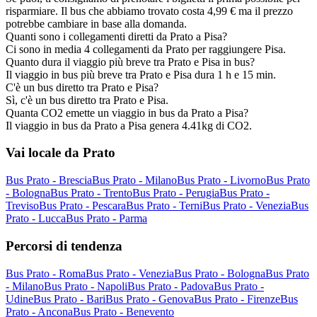
risparmiare. Il bus che abbiamo trovato costa 4,99 € ma il prezzo
potrebbe cambiare in base alla domanda.
Quanti sono i collegamenti diretti da Prato a Pisa?
Ci sono in media 4 collegamenti da Prato per raggiungere Pisa.
Quanto dura il viaggio più breve tra Prato e Pisa in bus?
Il viaggio in bus più breve tra Prato e Pisa dura 1 h e 15 min.
C'è un bus diretto tra Prato e Pisa?
Sì, c'è un bus diretto tra Prato e Pisa.
Quanta CO2 emette un viaggio in bus da Prato a Pisa?
Il viaggio in bus da Prato a Pisa genera 4.41kg di CO2.
Vai locale da Prato
Bus Prato - Brescia
Bus Prato - Milano
Bus Prato - Livorno
Bus Prato
- Bologna
Bus Prato - Trento
Bus Prato - Perugia
Bus Prato -
Treviso
Bus Prato - Pescara
Bus Prato - Terni
Bus Prato - Venezia
Bus
Prato - Lucca
Bus Prato - Parma
Percorsi di tendenza
Bus Prato - Roma
Bus Prato - Venezia
Bus Prato - Bologna
Bus Prato
- Milano
Bus Prato - Napoli
Bus Prato - Padova
Bus Prato -
Udine
Bus Prato - Bari
Bus Prato - Genova
Bus Prato - Firenze
Bus
Prato - Ancona
Bus Prato - Benevento