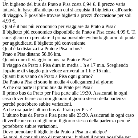
Un biglietto del bus da Prato a Pisa costa 6,94 €. Il prezzo varia
tuttavia in base all'anticipo con cui si acquista il biglietto e all'orario
di viaggio. È possibile trovare biglietti a prezzi d'occasione per soli
4,99 €.
Qual è il bus più economico per viaggiare da Prato a Pisa?
Il biglietto più economico disponibile da Prato a Pisa costa 4,99 €. Ti
consigliamo di prenotare il prima possibile evitando gli orari di punta
per aggiudicarti il biglietto più conveniente.
Qual è la distanza tra Prato e Pisa in bus?
Prato e Pisa distano 58,86 km.
Quanto dura il viaggio in bus tra Prato e Pisa?
Il viaggio da Prato a Pisa dura in media 1 h e 17 min. Scegliendo
l'opzione di viaggio più veloce arriverai in 1 h e 15 min.
Quanti bus vanno da Prato a Pisa ogni giorno?
Da Prato a Pisa ci sono in media 4 collegamenti al giorno.
A che ora parte il primo bus da Prato per Pisa?
Il primo bus da Prato per Pisa parte alle 19:30. Assicurati in ogni
caso di verificare con noi gli orari il giorno stesso della partenza
perché potrebbero subire variazioni.
A che ora parte l'ultimo bus da Prato per Pisa?
L'ultimo bus da Prato a Pisa parte alle 23:30. Assicurati in ogni caso
di verificare con noi gli orari il giorno stesso della partenza perché
potrebbero subire variazioni.
Devo prenotare il biglietto da Prato a Pisa in anticipo?
Se puoi, ti consigliamo di prenotare i biglietti il prima possibile per