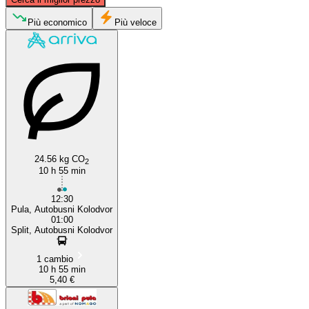
Pula, Istria
Più economico
Più veloce
Split
24.56 kg CO
2
10 h 55 min
12:30
Pula, Autobusni Kolodvor
01:00
Split, Autobusni Kolodvor
1 cambio
10 h 55 min
5,40 €