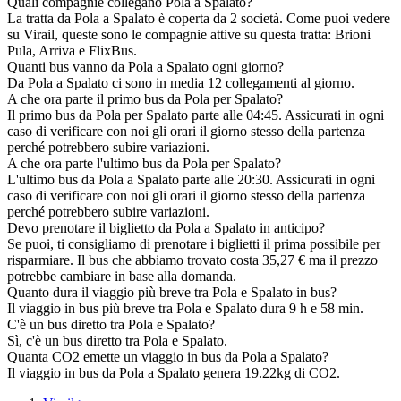
Quali compagnie collegano Pola a Spalato?
La tratta da Pola a Spalato è coperta da 2 società. Come puoi vedere
su Virail, queste sono le compagnie attive su questa tratta: Brioni
Pula, Arriva e FlixBus.
Quanti bus vanno da Pola a Spalato ogni giorno?
Da Pola a Spalato ci sono in media 12 collegamenti al giorno.
A che ora parte il primo bus da Pola per Spalato?
Il primo bus da Pola per Spalato parte alle 04:45. Assicurati in ogni
caso di verificare con noi gli orari il giorno stesso della partenza
perché potrebbero subire variazioni.
A che ora parte l'ultimo bus da Pola per Spalato?
L'ultimo bus da Pola a Spalato parte alle 20:30. Assicurati in ogni
caso di verificare con noi gli orari il giorno stesso della partenza
perché potrebbero subire variazioni.
Devo prenotare il biglietto da Pola a Spalato in anticipo?
Se puoi, ti consigliamo di prenotare i biglietti il prima possibile per
risparmiare. Il bus che abbiamo trovato costa 35,27 € ma il prezzo
potrebbe cambiare in base alla domanda.
Quanto dura il viaggio più breve tra Pola e Spalato in bus?
Il viaggio in bus più breve tra Pola e Spalato dura 9 h e 58 min.
C'è un bus diretto tra Pola e Spalato?
Sì, c'è un bus diretto tra Pola e Spalato.
Quanta CO2 emette un viaggio in bus da Pola a Spalato?
Il viaggio in bus da Pola a Spalato genera 19.22kg di CO2.