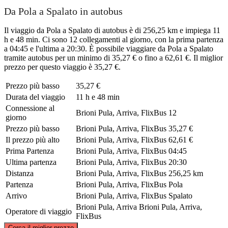
Da Pola a Spalato in autobus
Il viaggio da Pola a Spalato di autobus è di 256,25 km e impiega 11
h e 48 min. Ci sono 12 collegamenti al giorno, con la prima partenza
a 04:45 e l'ultima a 20:30. È possibile viaggiare da Pola a Spalato
tramite autobus per un minimo di 35,27 € o fino a 62,61 €. Il miglior
prezzo per questo viaggio è 35,27 €.
Prezzo più basso
35,27 €
Durata del viaggio
11 h e 48 min
Connessione al
Brioni Pula, Arriva, FlixBus
12
giorno
Prezzo più basso
Brioni Pula, Arriva, FlixBus
35,27 €
Il prezzo più alto
Brioni Pula, Arriva, FlixBus
62,61 €
Prima Partenza
Brioni Pula, Arriva, FlixBus
04:45
Ultima partenza
Brioni Pula, Arriva, FlixBus
20:30
Distanza
Brioni Pula, Arriva, FlixBus
256,25 km
Partenza
Brioni Pula, Arriva, FlixBus
Pola
Arrivo
Brioni Pula, Arriva, FlixBus
Spalato
Brioni Pula, Arriva
Brioni Pula, Arriva,
Operatore di viaggio
FlixBus
©
CARTO
, ©
OpenStreetMap
contributors
Cerca il miglior prezzo