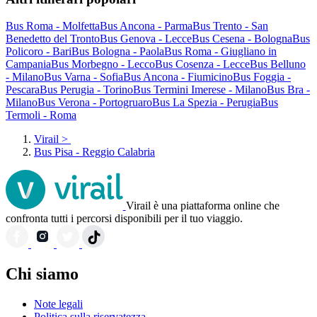
Bus Roma - Molfetta
Bus Ancona - Parma
Bus Trento - San
Benedetto del Tronto
Bus Genova - Lecce
Bus Cesena - Bologna
Bus
Policoro - Bari
Bus Bologna - Paola
Bus Roma - Giugliano in
Campania
Bus Morbegno - Lecco
Bus Cosenza - Lecce
Bus Belluno
- Milano
Bus Varna - Sofia
Bus Ancona - Fiumicino
Bus Foggia -
Pescara
Bus Perugia - Torino
Bus Termini Imerese - Milano
Bus Bra -
Milano
Bus Verona - Portogruaro
Bus La Spezia - Perugia
Bus
Termoli - Roma
Virail
>
Bus Pisa - Reggio Calabria
Virail è una piattaforma online che
confronta tutti i percorsi disponibili per il tuo viaggio.
Chi siamo
Note legali
Politica sulla riservatezza