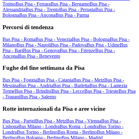
Torino
Bus Pisa - Ferrara
Bus Pisa - Bergamo
Bus Pisa -
Alessandria
Bus Pisa - Trento
Bus Pisa - Perugia
Bus Pisa -
Bologna
Bus Pisa - Ancona
Bus Pisa - Parma
Percorsi di tendenza
Bus Pisa - Roma
Bus Pisa - Venezia
Bus Pisa - Bologna
Bus Pisa -
Milano
Bus Pisa - Napoli
Bus Pisa - Padova
Bus Pisa - Udine
Bus
Pisa - Bari
Bus Pisa - Genova
Bus Pisa - Firenze
Bus Pisa -
Ancona
Bus Pisa - Benevento
Fughe del fine settimana da Pisa
Bus Pisa - Foggia
Bus Pisa - Catania
Bus Pisa - Metz
Bus Pisa -
Messina
Bus Pisa - Andria
Bus Pisa - Barletta
Bus Pisa - Lamezia
Terme
Bus Pisa - Brindisi
Bus Pisa - Lecce
Bus Pisa - Trieste
Bus Pisa
- Trapani
Bus Pisa - Salerno
Rotte internazionali da Pisa e aree vicine
Bus Pisa - Parigi
Bus Pisa - Metz
Bus Pisa - Vienna
Bus Pisa -
Lisbona
Bus Milano - Londra
Bus Roma - Londra
Bus Torino -
Londra
Bus Torino - Berlino
Bus Roma - Berlino
Bus Milano -
Berlino
Bus Bologna - Berlino
Bus Milano - Madrid