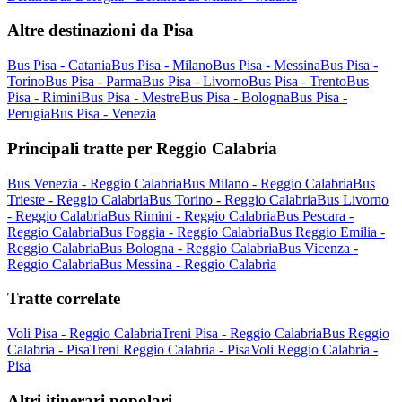
Altre destinazioni da Pisa
Bus Pisa - Catania
Bus Pisa - Milano
Bus Pisa - Messina
Bus Pisa -
Torino
Bus Pisa - Parma
Bus Pisa - Livorno
Bus Pisa - Trento
Bus
Pisa - Rimini
Bus Pisa - Mestre
Bus Pisa - Bologna
Bus Pisa -
Perugia
Bus Pisa - Venezia
Principali tratte per Reggio Calabria
Bus Venezia - Reggio Calabria
Bus Milano - Reggio Calabria
Bus
Trieste - Reggio Calabria
Bus Torino - Reggio Calabria
Bus Livorno
- Reggio Calabria
Bus Rimini - Reggio Calabria
Bus Pescara -
Reggio Calabria
Bus Foggia - Reggio Calabria
Bus Reggio Emilia -
Reggio Calabria
Bus Bologna - Reggio Calabria
Bus Vicenza -
Reggio Calabria
Bus Messina - Reggio Calabria
Tratte correlate
Voli Pisa - Reggio Calabria
Treni Pisa - Reggio Calabria
Bus Reggio
Calabria - Pisa
Treni Reggio Calabria - Pisa
Voli Reggio Calabria -
Pisa
Altri itinerari popolari