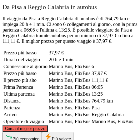
Da Pisa a Reggio Calabria in autobus
Il viaggio da Pisa a Reggio Calabria di autobus è di 764,79 km e
impiega 20 h e 1 min. Ci sono 6 collegamenti al giorno, con la prima
partenza a 06:05 e l'ultima a 13:25. È possibile viaggiare da Pisa a
Reggio Calabria tramite autobus per un minimo di 37,97 € o fino a
111,11 €. Il miglior prezzo per questo viaggio è 37,97 €.
Prezzo più basso
37,97 €
Durata del viaggio
20 h e 1 min
Connessione al giorno
Marino Bus, FlixBus
6
Prezzo più basso
Marino Bus, FlixBus
37,97 €
Il prezzo più alto
Marino Bus, FlixBus
111,11 €
Prima Partenza
Marino Bus, FlixBus
06:05
Ultima partenza
Marino Bus, FlixBus
13:25
Distanza
Marino Bus, FlixBus
764,79 km
Partenza
Marino Bus, FlixBus
Pisa
Arrivo
Marino Bus, FlixBus
Reggio Calabria
Operatore di viaggio
Marino Bus, FlixBus
Marino Bus, FlixBus
©
CARTO
, ©
OpenStreetMap
contributors
Cerca il miglior prezzo
Pisa
Più economico
Più veloce