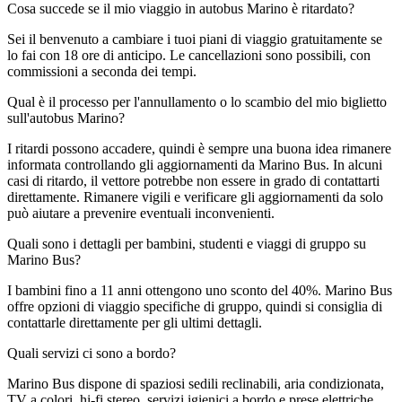
Cosa succede se il mio viaggio in autobus Marino è ritardato?
Sei il benvenuto a cambiare i tuoi piani di viaggio gratuitamente se
lo fai con 18 ore di anticipo. Le cancellazioni sono possibili, con
commissioni a seconda dei tempi.
Qual è il processo per l'annullamento o lo scambio del mio biglietto
sull'autobus Marino?
I ritardi possono accadere, quindi è sempre una buona idea rimanere
informata controllando gli aggiornamenti da Marino Bus. In alcuni
casi di ritardo, il vettore potrebbe non essere in grado di contattarti
direttamente. Rimanere vigili e verificare gli aggiornamenti da solo
può aiutare a prevenire eventuali inconvenienti.
Quali sono i dettagli per bambini, studenti e viaggi di gruppo su
Marino Bus?
I bambini fino a 11 anni ottengono uno sconto del 40%. Marino Bus
offre opzioni di viaggio specifiche di gruppo, quindi si consiglia di
contattarle direttamente per gli ultimi dettagli.
Quali servizi ci sono a bordo?
Marino Bus dispone di spaziosi sedili reclinabili, aria condizionata,
TV a colori, hi-fi stereo, servizi igienici a bordo e prese elettriche