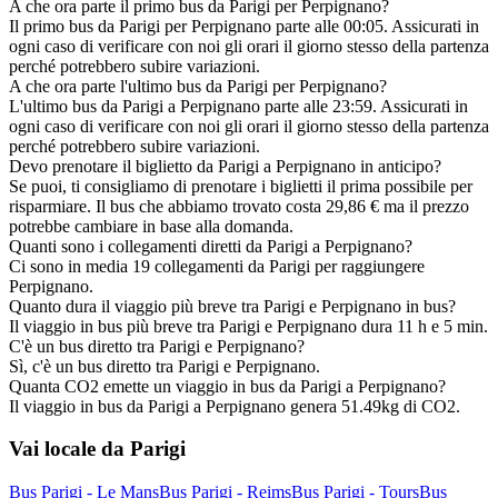
A che ora parte il primo bus da Parigi per Perpignano?
Il primo bus da Parigi per Perpignano parte alle 00:05. Assicurati in
ogni caso di verificare con noi gli orari il giorno stesso della partenza
perché potrebbero subire variazioni.
A che ora parte l'ultimo bus da Parigi per Perpignano?
L'ultimo bus da Parigi a Perpignano parte alle 23:59. Assicurati in
ogni caso di verificare con noi gli orari il giorno stesso della partenza
perché potrebbero subire variazioni.
Devo prenotare il biglietto da Parigi a Perpignano in anticipo?
Se puoi, ti consigliamo di prenotare i biglietti il prima possibile per
risparmiare. Il bus che abbiamo trovato costa 29,86 € ma il prezzo
potrebbe cambiare in base alla domanda.
Quanti sono i collegamenti diretti da Parigi a Perpignano?
Ci sono in media 19 collegamenti da Parigi per raggiungere
Perpignano.
Quanto dura il viaggio più breve tra Parigi e Perpignano in bus?
Il viaggio in bus più breve tra Parigi e Perpignano dura 11 h e 5 min.
C'è un bus diretto tra Parigi e Perpignano?
Sì, c'è un bus diretto tra Parigi e Perpignano.
Quanta CO2 emette un viaggio in bus da Parigi a Perpignano?
Il viaggio in bus da Parigi a Perpignano genera 51.49kg di CO2.
Vai locale da Parigi
Bus Parigi - Le Mans
Bus Parigi - Reims
Bus Parigi - Tours
Bus