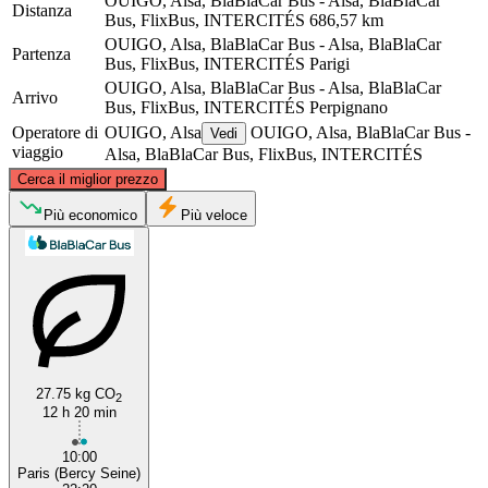
OUIGO, Alsa, BlaBlaCar Bus - Alsa, BlaBlaCar
Distanza
Bus, FlixBus, INTERCITÉS
686,57 km
OUIGO, Alsa, BlaBlaCar Bus - Alsa, BlaBlaCar
Partenza
Bus, FlixBus, INTERCITÉS
Parigi
OUIGO, Alsa, BlaBlaCar Bus - Alsa, BlaBlaCar
Arrivo
Bus, FlixBus, INTERCITÉS
Perpignano
Operatore di
OUIGO, Alsa
OUIGO, Alsa, BlaBlaCar Bus -
Vedi
viaggio
Alsa, BlaBlaCar Bus, FlixBus, INTERCITÉS
©
CARTO
, ©
OpenStreetMap
contributors
Cerca il miglior prezzo
Paris
Più economico
Più veloce
27.75 kg CO
2
12 h 20 min
Perpignan
10:00
Paris (Bercy Seine)