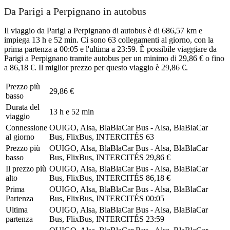
Da Parigi a Perpignano in autobus
Il viaggio da Parigi a Perpignano di autobus è di 686,57 km e
impiega 13 h e 52 min. Ci sono 63 collegamenti al giorno, con la
prima partenza a 00:05 e l'ultima a 23:59. È possibile viaggiare da
Parigi a Perpignano tramite autobus per un minimo di 29,86 € o fino
a 86,18 €. Il miglior prezzo per questo viaggio è 29,86 €.
Prezzo più
29,86 €
basso
Durata del
13 h e 52 min
viaggio
Connessione
OUIGO, Alsa, BlaBlaCar Bus - Alsa, BlaBlaCar
al giorno
Bus, FlixBus, INTERCITÉS
63
Prezzo più
OUIGO, Alsa, BlaBlaCar Bus - Alsa, BlaBlaCar
basso
Bus, FlixBus, INTERCITÉS
29,86 €
Il prezzo più
OUIGO, Alsa, BlaBlaCar Bus - Alsa, BlaBlaCar
alto
Bus, FlixBus, INTERCITÉS
86,18 €
Prima
OUIGO, Alsa, BlaBlaCar Bus - Alsa, BlaBlaCar
Partenza
Bus, FlixBus, INTERCITÉS
00:05
Ultima
OUIGO, Alsa, BlaBlaCar Bus - Alsa, BlaBlaCar
partenza
Bus, FlixBus, INTERCITÉS
23:59