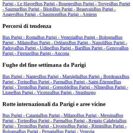
Parigi - Le Havre
Bus Parigi - Bourges
Bus Parigi - Troyes
Bus Parigi
- Saumur
Bus Parigi - Blois
Bus Parigi - Beauvais
Bus Parigi -
Angers
Bus Parigi - Chaumont
Bus Parigi - Amiens
Percorsi di tendenza
Bus Parigi - Roma
Bus Parigi - Venezia
Bus Parigi - Bologna
Bus
Parigi - Milano
Bus Parigi - Orléans
Bus Parigi - Napoli
Bus Parigi -
Padova
Bus Parigi - Udine
Bus Parigi - Bari
Bus Parigi - Genova
Bus
Parigi - Firenze
Bus Parigi - Ancona
Fughe del fine settimana da Parigi
Bus Parigi - Nantes
Bus Parigi - Marsiglia
Bus Parigi - Bordeaux
Bus
Parigi - Torino
Bus Parigi - Parma
Bus Parigi - Saint-Étienne
Bus
Parigi - Trento
Bus Parigi - Grenoble
Bus Parigi - Nîmes
Bus Parigi -
Lione
Bus Parigi - Vicenza
Bus Parigi - Strasburgo
Rotte internazionali da Parigi e aree vicine
Bus Parigi - Catania
Bus Parigi - Milano
Bus Parigi - Messina
Bus
Parigi - Torino
Bus Parigi - Parma
Bus Parigi - Reggio Calabria
Bus
Parigi - Trento
Bus Parigi - Livorno
Bus Parigi - Rimini
Bus Parigi -
Bologna
Bus Parigi - Perugia
Bus Parigi - Venezia