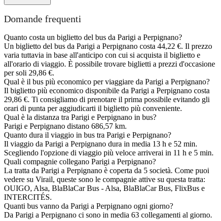
Domande frequenti
Quanto costa un biglietto del bus da Parigi a Perpignano?
Un biglietto del bus da Parigi a Perpignano costa 44,22 €. Il prezzo
varia tuttavia in base all'anticipo con cui si acquista il biglietto e
all'orario di viaggio. È possibile trovare biglietti a prezzi d'occasione
per soli 29,86 €.
Qual è il bus più economico per viaggiare da Parigi a Perpignano?
Il biglietto più economico disponibile da Parigi a Perpignano costa
29,86 €. Ti consigliamo di prenotare il prima possibile evitando gli
orari di punta per aggiudicarti il biglietto più conveniente.
Qual è la distanza tra Parigi e Perpignano in bus?
Parigi e Perpignano distano 686,57 km.
Quanto dura il viaggio in bus tra Parigi e Perpignano?
Il viaggio da Parigi a Perpignano dura in media 13 h e 52 min.
Scegliendo l'opzione di viaggio più veloce arriverai in 11 h e 5 min.
Quali compagnie collegano Parigi a Perpignano?
La tratta da Parigi a Perpignano è coperta da 5 società. Come puoi
vedere su Virail, queste sono le compagnie attive su questa tratta:
OUIGO, Alsa, BlaBlaCar Bus - Alsa, BlaBlaCar Bus, FlixBus e
INTERCITÉS.
Quanti bus vanno da Parigi a Perpignano ogni giorno?
Da Parigi a Perpignano ci sono in media 63 collegamenti al giorno.