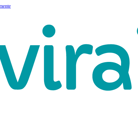
mente