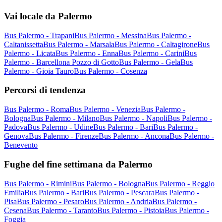
Vai locale da Palermo
Bus Palermo - Trapani
Bus Palermo - Messina
Bus Palermo -
Caltanissetta
Bus Palermo - Marsala
Bus Palermo - Caltagirone
Bus
Palermo - Licata
Bus Palermo - Enna
Bus Palermo - Carini
Bus
Palermo - Barcellona Pozzo di Gotto
Bus Palermo - Gela
Bus
Palermo - Gioia Tauro
Bus Palermo - Cosenza
Percorsi di tendenza
Bus Palermo - Roma
Bus Palermo - Venezia
Bus Palermo -
Bologna
Bus Palermo - Milano
Bus Palermo - Napoli
Bus Palermo -
Padova
Bus Palermo - Udine
Bus Palermo - Bari
Bus Palermo -
Genova
Bus Palermo - Firenze
Bus Palermo - Ancona
Bus Palermo -
Benevento
Fughe del fine settimana da Palermo
Bus Palermo - Rimini
Bus Palermo - Bologna
Bus Palermo - Reggio
Emilia
Bus Palermo - Bari
Bus Palermo - Pescara
Bus Palermo -
Pisa
Bus Palermo - Pesaro
Bus Palermo - Andria
Bus Palermo -
Cesena
Bus Palermo - Taranto
Bus Palermo - Pistoia
Bus Palermo -
Foggia