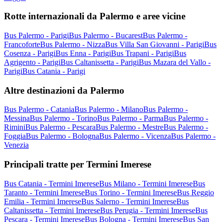
Rotte internazionali da Palermo e aree vicine
Bus Palermo - Parigi
Bus Palermo - Bucarest
Bus Palermo -
Francoforte
Bus Palermo - Nizza
Bus Villa San Giovanni - Parigi
Bus
Cosenza - Parigi
Bus Enna - Parigi
Bus Trapani - Parigi
Bus
Agrigento - Parigi
Bus Caltanissetta - Parigi
Bus Mazara del Vallo -
Parigi
Bus Catania - Parigi
Altre destinazioni da Palermo
Bus Palermo - Catania
Bus Palermo - Milano
Bus Palermo -
Messina
Bus Palermo - Torino
Bus Palermo - Parma
Bus Palermo -
Rimini
Bus Palermo - Pescara
Bus Palermo - Mestre
Bus Palermo -
Foggia
Bus Palermo - Bologna
Bus Palermo - Vicenza
Bus Palermo -
Venezia
Principali tratte per Termini Imerese
Bus Catania - Termini Imerese
Bus Milano - Termini Imerese
Bus
Taranto - Termini Imerese
Bus Torino - Termini Imerese
Bus Reggio
Emilia - Termini Imerese
Bus Salerno - Termini Imerese
Bus
Caltanissetta - Termini Imerese
Bus Perugia - Termini Imerese
Bus
Pescara - Termini Imerese
Bus Bologna - Termini Imerese
Bus San