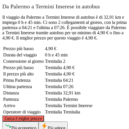
Da Palermo a Termini Imerese in autobus
Il viaggio da Palermo a Termini Imerese di autobus è di 32,91 km e
impiega 0 h e 45 min. Ci sono 2 collegamenti al giorno, con la prima
partenza a 04:21 e l'ultima a 07:26. È possibile viaggiare da Palermo
a Termini Imerese tramite autobus per un minimo di 4,90 € o fino a
4,90 €. Il miglior prezzo per questo viaggio è 4,90 €.
Prezzo più basso
4,90 €
Durata del viaggio
0 h e 45 min
Connessione al giorno
Trenitalia
2
Prezzo più basso
Trenitalia
4,90 €
Il prezzo più alto
Trenitalia
4,90 €
Prima Partenza
Trenitalia
04:21
Ultima partenza
Trenitalia
07:26
Distanza
Trenitalia
32,91 km
Partenza
Trenitalia
Palermo
Arrivo
Trenitalia
Termini Imerese
Operatore di viaggio
Trenitalia
Trenitalia
©
CARTO
, ©
OpenStreetMap
contributors
Cerca il miglior prezzo
Più economico
Più veloce