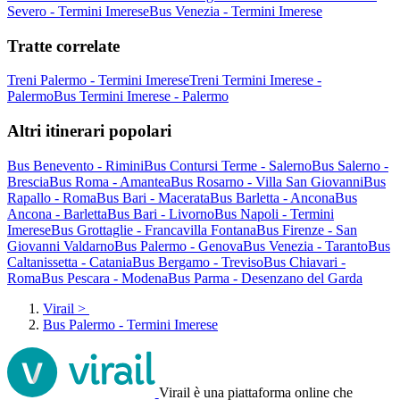
Severo - Termini Imerese
Bus Venezia - Termini Imerese
Tratte correlate
Treni Palermo - Termini Imerese
Treni Termini Imerese -
Palermo
Bus Termini Imerese - Palermo
Altri itinerari popolari
Bus Benevento - Rimini
Bus Contursi Terme - Salerno
Bus Salerno -
Brescia
Bus Roma - Amantea
Bus Rosarno - Villa San Giovanni
Bus
Rapallo - Roma
Bus Bari - Macerata
Bus Barletta - Ancona
Bus
Ancona - Barletta
Bus Bari - Livorno
Bus Napoli - Termini
Imerese
Bus Grottaglie - Francavilla Fontana
Bus Firenze - San
Giovanni Valdarno
Bus Palermo - Genova
Bus Venezia - Taranto
Bus
Caltanissetta - Catania
Bus Bergamo - Treviso
Bus Chiavari -
Roma
Bus Pescara - Modena
Bus Parma - Desenzano del Garda
Virail
>
Bus Palermo - Termini Imerese
Virail è una piattaforma online che