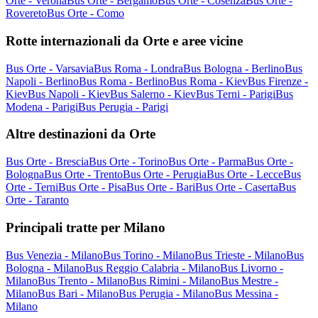
Orte - Verona
Bus Orte - Bergamo
Bus Orte - Cosenza
Bus Orte -
Rovereto
Bus Orte - Como
Rotte internazionali da Orte e aree vicine
Bus Orte - Varsavia
Bus Roma - Londra
Bus Bologna - Berlino
Bus
Napoli - Berlino
Bus Roma - Berlino
Bus Roma - Kiev
Bus Firenze -
Kiev
Bus Napoli - Kiev
Bus Salerno - Kiev
Bus Terni - Parigi
Bus
Modena - Parigi
Bus Perugia - Parigi
Altre destinazioni da Orte
Bus Orte - Brescia
Bus Orte - Torino
Bus Orte - Parma
Bus Orte -
Bologna
Bus Orte - Trento
Bus Orte - Perugia
Bus Orte - Lecce
Bus
Orte - Terni
Bus Orte - Pisa
Bus Orte - Bari
Bus Orte - Caserta
Bus
Orte - Taranto
Principali tratte per Milano
Bus Venezia - Milano
Bus Torino - Milano
Bus Trieste - Milano
Bus
Bologna - Milano
Bus Reggio Calabria - Milano
Bus Livorno -
Milano
Bus Trento - Milano
Bus Rimini - Milano
Bus Mestre -
Milano
Bus Bari - Milano
Bus Perugia - Milano
Bus Messina -
Milano