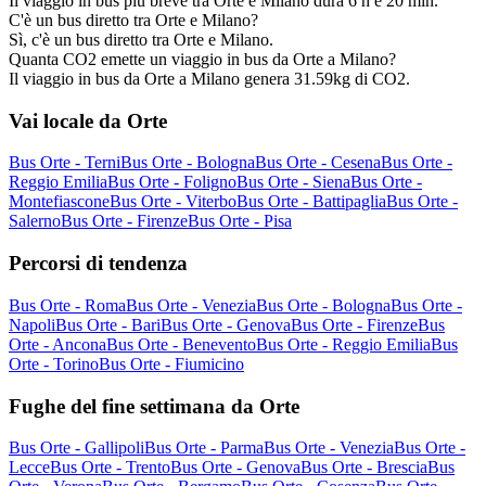
Il viaggio in bus più breve tra Orte e Milano dura 6 h e 20 min.
C'è un bus diretto tra Orte e Milano?
Sì, c'è un bus diretto tra Orte e Milano.
Quanta CO2 emette un viaggio in bus da Orte a Milano?
Il viaggio in bus da Orte a Milano genera 31.59kg di CO2.
Vai locale da Orte
Bus Orte - Terni
Bus Orte - Bologna
Bus Orte - Cesena
Bus Orte -
Reggio Emilia
Bus Orte - Foligno
Bus Orte - Siena
Bus Orte -
Montefiascone
Bus Orte - Viterbo
Bus Orte - Battipaglia
Bus Orte -
Salerno
Bus Orte - Firenze
Bus Orte - Pisa
Percorsi di tendenza
Bus Orte - Roma
Bus Orte - Venezia
Bus Orte - Bologna
Bus Orte -
Napoli
Bus Orte - Bari
Bus Orte - Genova
Bus Orte - Firenze
Bus
Orte - Ancona
Bus Orte - Benevento
Bus Orte - Reggio Emilia
Bus
Orte - Torino
Bus Orte - Fiumicino
Fughe del fine settimana da Orte
Bus Orte - Gallipoli
Bus Orte - Parma
Bus Orte - Venezia
Bus Orte -
Lecce
Bus Orte - Trento
Bus Orte - Genova
Bus Orte - Brescia
Bus