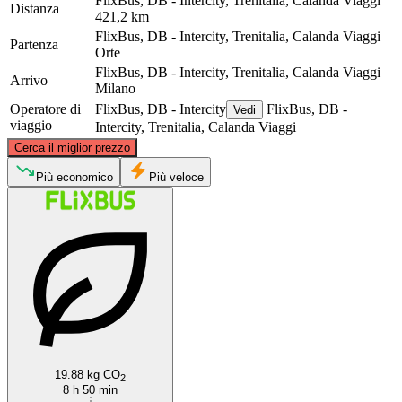
FlixBus, DB - Intercity, Trenitalia, Calanda Viaggi
Distanza
421,2 km
FlixBus, DB - Intercity, Trenitalia, Calanda Viaggi
Partenza
Orte
FlixBus, DB - Intercity, Trenitalia, Calanda Viaggi
Arrivo
Milano
Operatore di
FlixBus, DB - Intercity
FlixBus, DB -
Vedi
viaggio
Intercity, Trenitalia, Calanda Viaggi
©
CARTO
, ©
OpenStreetMap
contributors
Cerca il miglior prezzo
Milan
Più economico
Più veloce
Orte
19.88 kg CO
2
8 h 50 min