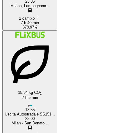
23:35
Milano, Lampugnano...
1 cambio
7 h 40 min
378,97 €
15.94 kg CO
2
7 h 5 min
13:55
Uscita Autostradale SS151...
23:00
Milan - San Donato...