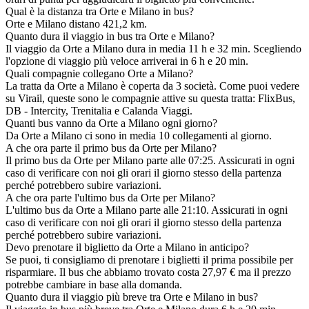
Qual è la distanza tra Orte e Milano in bus?
Orte e Milano distano 421,2 km.
Quanto dura il viaggio in bus tra Orte e Milano?
Il viaggio da Orte a Milano dura in media 11 h e 32 min. Scegliendo
l'opzione di viaggio più veloce arriverai in 6 h e 20 min.
Quali compagnie collegano Orte a Milano?
La tratta da Orte a Milano è coperta da 3 società. Come puoi vedere
su Virail, queste sono le compagnie attive su questa tratta: FlixBus,
DB - Intercity, Trenitalia e Calanda Viaggi.
Quanti bus vanno da Orte a Milano ogni giorno?
Da Orte a Milano ci sono in media 10 collegamenti al giorno.
A che ora parte il primo bus da Orte per Milano?
Il primo bus da Orte per Milano parte alle 07:25. Assicurati in ogni
caso di verificare con noi gli orari il giorno stesso della partenza
perché potrebbero subire variazioni.
A che ora parte l'ultimo bus da Orte per Milano?
L'ultimo bus da Orte a Milano parte alle 21:10. Assicurati in ogni
caso di verificare con noi gli orari il giorno stesso della partenza
perché potrebbero subire variazioni.
Devo prenotare il biglietto da Orte a Milano in anticipo?
Se puoi, ti consigliamo di prenotare i biglietti il prima possibile per
risparmiare. Il bus che abbiamo trovato costa 27,97 € ma il prezzo
potrebbe cambiare in base alla domanda.
Quanto dura il viaggio più breve tra Orte e Milano in bus?