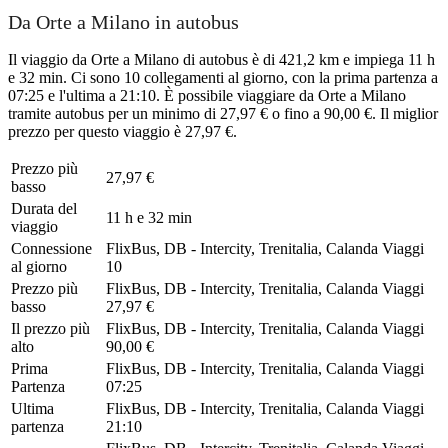
Da Orte a Milano in autobus
Il viaggio da Orte a Milano di autobus è di 421,2 km e impiega 11 h
e 32 min. Ci sono 10 collegamenti al giorno, con la prima partenza a
07:25 e l'ultima a 21:10. È possibile viaggiare da Orte a Milano
tramite autobus per un minimo di 27,97 € o fino a 90,00 €. Il miglior
prezzo per questo viaggio è 27,97 €.
Prezzo più
27,97 €
basso
Durata del
11 h e 32 min
viaggio
Connessione
FlixBus, DB - Intercity, Trenitalia, Calanda Viaggi
al giorno
10
Prezzo più
FlixBus, DB - Intercity, Trenitalia, Calanda Viaggi
basso
27,97 €
Il prezzo più
FlixBus, DB - Intercity, Trenitalia, Calanda Viaggi
alto
90,00 €
Prima
FlixBus, DB - Intercity, Trenitalia, Calanda Viaggi
Partenza
07:25
Ultima
FlixBus, DB - Intercity, Trenitalia, Calanda Viaggi
partenza
21:10