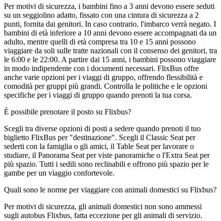
Per motivi di sicurezza, i bambini fino a 3 anni devono essere seduti
su un seggiolino adatto, fissato con una cintura di sicurezza a 2
punti, fornita dai genitori. In caso contrario, l'imbarco verrà negato. I
bambini di età inferiore a 10 anni devono essere accompagnati da un
adulto, mentre quelli di età compresa tra 10 e 15 anni possono
viaggiare da soli sulle tratte nazionali con il consenso dei genitori, tra
le 6:00 e le 22:00. A partire dai 15 anni, i bambini possono viaggiare
in modo indipendente con i documenti necessari. FlixBus offre
anche varie opzioni per i viaggi di gruppo, offrendo flessibilità e
comodità per gruppi più grandi. Controlla le politiche e le opzioni
specifiche per i viaggi di gruppo quando prenoti la tua corsa.
È possibile prenotare il posto su Flixbus?
Scegli tra diverse opzioni di posti a sedere quando prenoti il ​​tuo
biglietto FlixBus per "destinazione". Scegli il Classic Seat per
sederti con la famiglia o gli amici, il Table Seat per lavorare o
studiare, il Panorama Seat per viste panoramiche o l'Extra Seat per
più spazio. Tutti i sedili sono reclinabili e offrono più spazio per le
gambe per un viaggio confortevole.
Quali sono le norme per viaggiare con animali domestici su Flixbus?
Per motivi di sicurezza, gli animali domestici non sono ammessi
sugli autobus Flixbus, fatta eccezione per gli animali di servizio.