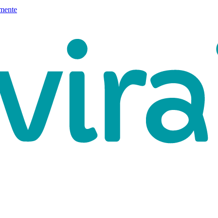
mente