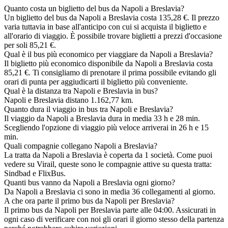
Quanto costa un biglietto del bus da Napoli a Breslavia?
Un biglietto del bus da Napoli a Breslavia costa 135,28 €. Il prezzo
varia tuttavia in base all'anticipo con cui si acquista il biglietto e
all'orario di viaggio. È possibile trovare biglietti a prezzi d'occasione
per soli 85,21 €.
Qual è il bus più economico per viaggiare da Napoli a Breslavia?
Il biglietto più economico disponibile da Napoli a Breslavia costa
85,21 €. Ti consigliamo di prenotare il prima possibile evitando gli
orari di punta per aggiudicarti il biglietto più conveniente.
Qual è la distanza tra Napoli e Breslavia in bus?
Napoli e Breslavia distano 1.162,77 km.
Quanto dura il viaggio in bus tra Napoli e Breslavia?
Il viaggio da Napoli a Breslavia dura in media 33 h e 28 min.
Scegliendo l'opzione di viaggio più veloce arriverai in 26 h e 15
min.
Quali compagnie collegano Napoli a Breslavia?
La tratta da Napoli a Breslavia è coperta da 1 società. Come puoi
vedere su Virail, queste sono le compagnie attive su questa tratta:
Sindbad e FlixBus.
Quanti bus vanno da Napoli a Breslavia ogni giorno?
Da Napoli a Breslavia ci sono in media 36 collegamenti al giorno.
A che ora parte il primo bus da Napoli per Breslavia?
Il primo bus da Napoli per Breslavia parte alle 04:00. Assicurati in
ogni caso di verificare con noi gli orari il giorno stesso della partenza