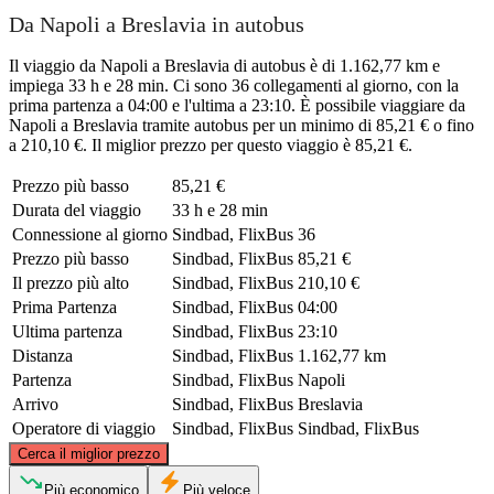
Da Napoli a Breslavia in autobus
Il viaggio da Napoli a Breslavia di autobus è di 1.162,77 km e
impiega 33 h e 28 min. Ci sono 36 collegamenti al giorno, con la
prima partenza a 04:00 e l'ultima a 23:10. È possibile viaggiare da
Napoli a Breslavia tramite autobus per un minimo di 85,21 € o fino
a 210,10 €. Il miglior prezzo per questo viaggio è 85,21 €.
Prezzo più basso
85,21 €
Durata del viaggio
33 h e 28 min
Connessione al giorno
Sindbad, FlixBus
36
Prezzo più basso
Sindbad, FlixBus
85,21 €
Il prezzo più alto
Sindbad, FlixBus
210,10 €
Prima Partenza
Sindbad, FlixBus
04:00
Ultima partenza
Sindbad, FlixBus
23:10
Distanza
Sindbad, FlixBus
1.162,77 km
Partenza
Sindbad, FlixBus
Napoli
Arrivo
Sindbad, FlixBus
Breslavia
Operatore di viaggio
Sindbad, FlixBus
Sindbad, FlixBus
©
CARTO
, ©
OpenStreetMap
contributors
Cerca il miglior prezzo
Wrocław
Più economico
Più veloce