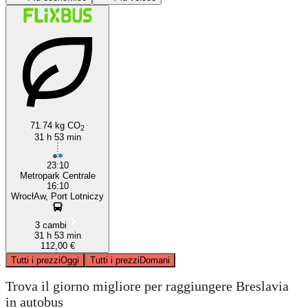
71.74 kg CO
2
Naples
31 h 53 min
23:10
Metropark Centrale
16:10
WrocłAw, Port Lotniczy
3 cambi
31 h 53 min
112,00 €
Tutti i prezzi
Oggi
Tutti i prezzi
Domani
Trova il giorno migliore per raggiungere Breslavia
in autobus