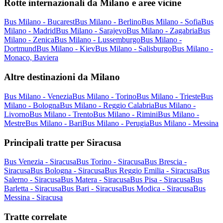
Rotte internazionali da Milano e aree vicine
Bus Milano - Bucarest
Bus Milano - Berlino
Bus Milano - Sofia
Bus
Milano - Madrid
Bus Milano - Sarajevo
Bus Milano - Zagabria
Bus
Milano - Zenica
Bus Milano - Lussemburgo
Bus Milano -
Dortmund
Bus Milano - Kiev
Bus Milano - Salisburgo
Bus Milano -
Monaco, Baviera
Altre destinazioni da Milano
Bus Milano - Venezia
Bus Milano - Torino
Bus Milano - Trieste
Bus
Milano - Bologna
Bus Milano - Reggio Calabria
Bus Milano -
Livorno
Bus Milano - Trento
Bus Milano - Rimini
Bus Milano -
Mestre
Bus Milano - Bari
Bus Milano - Perugia
Bus Milano - Messina
Principali tratte per Siracusa
Bus Venezia - Siracusa
Bus Torino - Siracusa
Bus Brescia -
Siracusa
Bus Bologna - Siracusa
Bus Reggio Emilia - Siracusa
Bus
Salerno - Siracusa
Bus Matera - Siracusa
Bus Pisa - Siracusa
Bus
Barletta - Siracusa
Bus Bari - Siracusa
Bus Modica - Siracusa
Bus
Messina - Siracusa
Tratte correlate