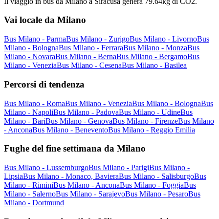
Il viaggio in bus da Milano a Siracusa genera 79.64kg di CO2.
Vai locale da Milano
Bus Milano - Parma
Bus Milano - Zurigo
Bus Milano - Livorno
Bus
Milano - Bologna
Bus Milano - Ferrara
Bus Milano - Monza
Bus
Milano - Novara
Bus Milano - Berna
Bus Milano - Bergamo
Bus
Milano - Venezia
Bus Milano - Cesena
Bus Milano - Basilea
Percorsi di tendenza
Bus Milano - Roma
Bus Milano - Venezia
Bus Milano - Bologna
Bus
Milano - Napoli
Bus Milano - Padova
Bus Milano - Udine
Bus
Milano - Bari
Bus Milano - Genova
Bus Milano - Firenze
Bus Milano
- Ancona
Bus Milano - Benevento
Bus Milano - Reggio Emilia
Fughe del fine settimana da Milano
Bus Milano - Lussemburgo
Bus Milano - Parigi
Bus Milano -
Lipsia
Bus Milano - Monaco, Baviera
Bus Milano - Salisburgo
Bus
Milano - Rimini
Bus Milano - Ancona
Bus Milano - Foggia
Bus
Milano - Salerno
Bus Milano - Sarajevo
Bus Milano - Pesaro
Bus
Milano - Dortmund