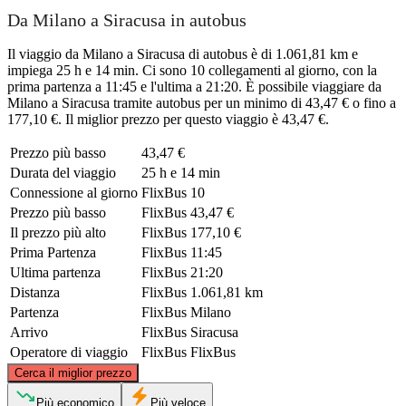
Da Milano a Siracusa in autobus
Il viaggio da Milano a Siracusa di autobus è di 1.061,81 km e
impiega 25 h e 14 min. Ci sono 10 collegamenti al giorno, con la
prima partenza a 11:45 e l'ultima a 21:20. È possibile viaggiare da
Milano a Siracusa tramite autobus per un minimo di 43,47 € o fino a
177,10 €. Il miglior prezzo per questo viaggio è 43,47 €.
Prezzo più basso
43,47 €
Durata del viaggio
25 h e 14 min
Connessione al giorno
FlixBus
10
Prezzo più basso
FlixBus
43,47 €
Il prezzo più alto
FlixBus
177,10 €
Prima Partenza
FlixBus
11:45
Ultima partenza
FlixBus
21:20
Distanza
FlixBus
1.061,81 km
Partenza
FlixBus
Milano
Arrivo
FlixBus
Siracusa
Operatore di viaggio
FlixBus
FlixBus
©
CARTO
, ©
OpenStreetMap
contributors
Cerca il miglior prezzo
Milan
Più economico
Più veloce