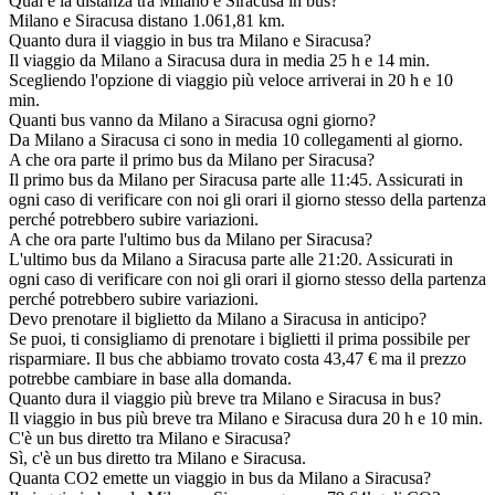
Qual è la distanza tra Milano e Siracusa in bus?
Milano e Siracusa distano 1.061,81 km.
Quanto dura il viaggio in bus tra Milano e Siracusa?
Il viaggio da Milano a Siracusa dura in media 25 h e 14 min.
Scegliendo l'opzione di viaggio più veloce arriverai in 20 h e 10
min.
Quanti bus vanno da Milano a Siracusa ogni giorno?
Da Milano a Siracusa ci sono in media 10 collegamenti al giorno.
A che ora parte il primo bus da Milano per Siracusa?
Il primo bus da Milano per Siracusa parte alle 11:45. Assicurati in
ogni caso di verificare con noi gli orari il giorno stesso della partenza
perché potrebbero subire variazioni.
A che ora parte l'ultimo bus da Milano per Siracusa?
L'ultimo bus da Milano a Siracusa parte alle 21:20. Assicurati in
ogni caso di verificare con noi gli orari il giorno stesso della partenza
perché potrebbero subire variazioni.
Devo prenotare il biglietto da Milano a Siracusa in anticipo?
Se puoi, ti consigliamo di prenotare i biglietti il prima possibile per
risparmiare. Il bus che abbiamo trovato costa 43,47 € ma il prezzo
potrebbe cambiare in base alla domanda.
Quanto dura il viaggio più breve tra Milano e Siracusa in bus?
Il viaggio in bus più breve tra Milano e Siracusa dura 20 h e 10 min.
C'è un bus diretto tra Milano e Siracusa?
Sì, c'è un bus diretto tra Milano e Siracusa.
Quanta CO2 emette un viaggio in bus da Milano a Siracusa?