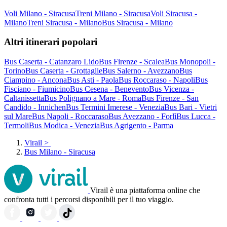
Voli Milano - Siracusa
Treni Milano - Siracusa
Voli Siracusa -
Milano
Treni Siracusa - Milano
Bus Siracusa - Milano
Altri itinerari popolari
Bus Caserta - Catanzaro Lido
Bus Firenze - Scalea
Bus Monopoli -
Torino
Bus Caserta - Grottaglie
Bus Salerno - Avezzano
Bus
Ciampino - Ancona
Bus Asti - Paola
Bus Roccaraso - Napoli
Bus
Fisciano - Fiumicino
Bus Cesena - Benevento
Bus Vicenza -
Caltanissetta
Bus Polignano a Mare - Roma
Bus Firenze - San
Candido - Innichen
Bus Termini Imerese - Venezia
Bus Bari - Vietri
sul Mare
Bus Napoli - Roccaraso
Bus Avezzano - Forlì
Bus Lucca -
Termoli
Bus Modica - Venezia
Bus Agrigento - Parma
Virail
>
Bus Milano - Siracusa
Virail è una piattaforma online che
confronta tutti i percorsi disponibili per il tuo viaggio.