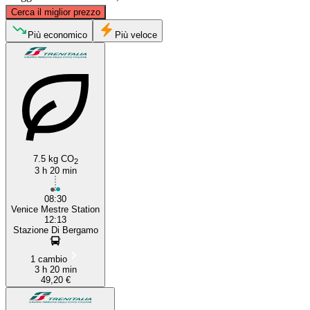
©
CARTO
, ©
OpenStreetMap
contributors
Cerca il miglior prezzo
Più economico
Più veloce
Bergamo
Mestre
7.5 kg CO
2
3 h 20 min
08:30
Venice Mestre Station
12:13
Stazione Di Bergamo
1 cambio
3 h 20 min
49,20 €