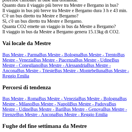
Quanto dura il viaggio più breve tra Mestre e Bergamo in bus?
Il viaggio in bus più breve tra Mestre e Bergamo dura 3 h e 43 min.
C'è un bus diretto tra Mestre e Bergamo?
Sì, c'è un bus diretto tra Mestre e Bergamo.
Quanta CO2 emette un viaggio in bus da Mestre a Bergamo?
Il viaggio in bus da Mestre a Bergamo genera 15.13kg di CO2.
Vai locale da Mestre
Bus Mestre - Parma
Bus Mestre - Bologna
Bus Mestre - Trento
Bus
Mestre - Venezia
Bus Mestre - Piacenza
Bus Mestre - Udine
Bus
Mestre - Conegliano
Bus Mestre - Alessandria
Bus Mestre -
Ancona
Bus Mestre - Trieste
Bus Mestre - Montebelluna
Bus Mestre -
Reggio Emilia
Percorsi di tendenza
Bus Mestre - Roma
Bus Mestre - Venezia
Bus Mestre - Bologna
Bus
Mestre - Milano
Bus Mestre - Napoli
Bus Mestre - Padova
Bus
Mestre - Udine
Bus Mestre - Bari
Bus Mestre - Genova
Bus Mestre -
Firenze
Bus Mestre - Ancona
Bus Mestre - Reggio Emilia
Fughe del fine settimana da Mestre