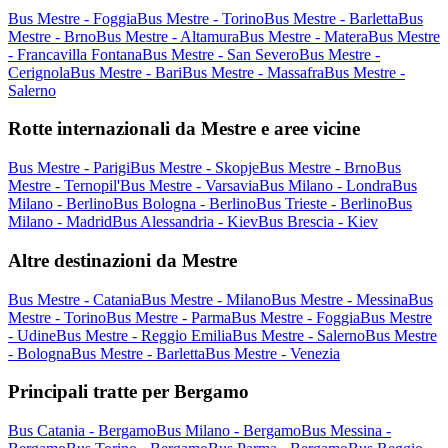
Bus Mestre - Foggia
Bus Mestre - Torino
Bus Mestre - Barletta
Bus
Mestre - Brno
Bus Mestre - Altamura
Bus Mestre - Matera
Bus Mestre
- Francavilla Fontana
Bus Mestre - San Severo
Bus Mestre -
Cerignola
Bus Mestre - Bari
Bus Mestre - Massafra
Bus Mestre -
Salerno
Rotte internazionali da Mestre e aree vicine
Bus Mestre - Parigi
Bus Mestre - Skopje
Bus Mestre - Brno
Bus
Mestre - Ternopil'
Bus Mestre - Varsavia
Bus Milano - Londra
Bus
Milano - Berlino
Bus Bologna - Berlino
Bus Trieste - Berlino
Bus
Milano - Madrid
Bus Alessandria - Kiev
Bus Brescia - Kiev
Altre destinazioni da Mestre
Bus Mestre - Catania
Bus Mestre - Milano
Bus Mestre - Messina
Bus
Mestre - Torino
Bus Mestre - Parma
Bus Mestre - Foggia
Bus Mestre
- Udine
Bus Mestre - Reggio Emilia
Bus Mestre - Salerno
Bus Mestre
- Bologna
Bus Mestre - Barletta
Bus Mestre - Venezia
Principali tratte per Bergamo
Bus Catania - Bergamo
Bus Milano - Bergamo
Bus Messina -