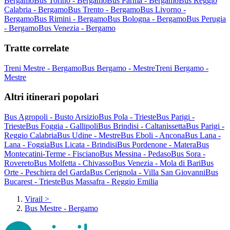
Bergamo
Bus Torino - Bergamo
Bus Parma - Bergamo
Bus Reggio
Calabria - Bergamo
Bus Trento - Bergamo
Bus Livorno -
Bergamo
Bus Rimini - Bergamo
Bus Bologna - Bergamo
Bus Perugia
- Bergamo
Bus Venezia - Bergamo
Tratte correlate
Treni Mestre - Bergamo
Bus Bergamo - Mestre
Treni Bergamo -
Mestre
Altri itinerari popolari
Bus Agropoli - Busto Arsizio
Bus Pola - Trieste
Bus Parigi -
Trieste
Bus Foggia - Gallipoli
Bus Brindisi - Caltanissetta
Bus Parigi -
Reggio Calabria
Bus Udine - Mestre
Bus Eboli - Ancona
Bus Lana -
Lana - Foggia
Bus Licata - Brindisi
Bus Pordenone - Matera
Bus
Montecatini-Terme - Fisciano
Bus Messina - Pedaso
Bus Sora -
Rovereto
Bus Molfetta - Chivasso
Bus Venezia - Mola di Bari
Bus
Orte - Peschiera del Garda
Bus Cerignola - Villa San Giovanni
Bus
Bucarest - Trieste
Bus Massafra - Reggio Emilia
Virail
>
Bus Mestre - Bergamo