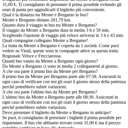
31,00 €. Ti consigliamo di prenotare il prima possibile evitando gli
orari di punta per aggiudicarti il biglietto più conveniente.
Qual è la distanza tra Mestre e Bergamo in bus?
Mestre e Bergamo distano 201,79 km.
Quanto dura il viaggio in bus tra Mestre e Bergamo?
Il viaggio da Mestre a Bergamo dura in media 3 h e 59 min.
Scegliendo l'opzione di viaggio più veloce arriverai in 3 h e 43 min.
Quali compagnie collegano Mestre a Bergamo?
La tratta da Mestre a Bergamo è coperta da 1 società. Come puoi
vedere su Virail, queste sono le compagnie attive su questa tratta:
Regionale Veloce e Frecciarossa.
Quanti bus vanno da Mestre a Bergamo ogni giorno?
Da Mestre a Bergamo ci sono in media 2 collegamenti al giorno.
A che ora parte il primo bus da Mestre per Bergamo?
Il primo bus da Mestre per Bergamo parte alle 07:58. Assicurati in
ogni caso di verificare con noi gli orari il giorno stesso della partenza
perché potrebbero subire variazioni.
A che ora parte l'ultimo bus da Mestre per Bergamo?
L'ultimo bus da Mestre a Bergamo parte alle 08:30. Assicurati in
ogni caso di verificare con noi gli orari il giorno stesso della partenza
perché potrebbero subire variazioni.
Devo prenotare il biglietto da Mestre a Bergamo in anticipo?
Se puoi, ti consigliamo di prenotare i biglietti il prima possibile per
risparmiare. Il bus che abbiamo trovato costa 31,00 € ma il prezzo
potrebbe cambiare in base alla domanda.