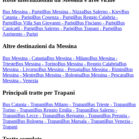
Bus Messina - Parigi
Bus Messina - Nizza
Bus Salerno - Kiev
Bus
Catania - Parigi
Bus Cosenza - Parigi
Bus Reggio Calabria -
Parigi
Bus Villa San Giovanni - Parigi
Bus Fisciano - Parigi
Bus
Canicattì - Parigi
Bus Salerno - Parigi
Bus Trapani - Parigi
Bus
Agrigento - Parigi
Altre destinazioni da Messina
Bus Messina - Catania
Bus Messina - Milano
Bus Messina -
Trieste
Bus Messina - Torino
Bus Messina - Reggio Calabria
Bus
Messina - Livorno
Bus Messina - Perugia
Bus Messina - Rimini
Bus
Messina - Mestre
Bus Messina - Bologna
Bus Messina - Pescara
Bus
Messina - Venezia
Principali tratte per Trapani
Bus Catania - Trapani
Bus Milano - Trapani
Bus Trieste - Trapani
Bus
Torino - Trapani
Bus Reggio Emilia - Trapani
Bus Salerno -
Trapani
Bus Lecce - Trapani
Bus Bergamo - Trapani
Bus Perugia -
Trapani
Bus Bologna - Trapani
Bus Marsala - Trapani
Bus Venezia -
Trapani
Tratte correlate