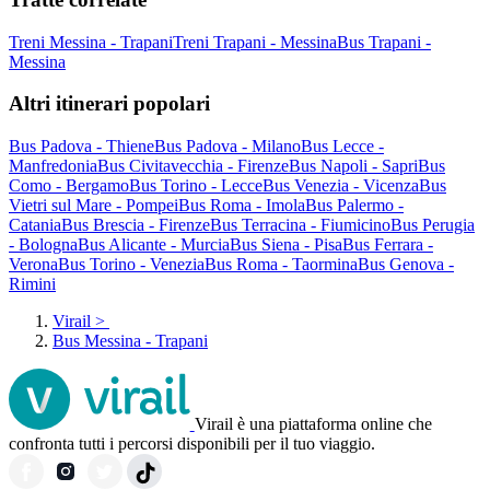
Treni Messina - Trapani
Treni Trapani - Messina
Bus Trapani -
Messina
Altri itinerari popolari
Bus Padova - Thiene
Bus Padova - Milano
Bus Lecce -
Manfredonia
Bus Civitavecchia - Firenze
Bus Napoli - Sapri
Bus
Como - Bergamo
Bus Torino - Lecce
Bus Venezia - Vicenza
Bus
Vietri sul Mare - Pompei
Bus Roma - Imola
Bus Palermo -
Catania
Bus Brescia - Firenze
Bus Terracina - Fiumicino
Bus Perugia
- Bologna
Bus Alicante - Murcia
Bus Siena - Pisa
Bus Ferrara -
Verona
Bus Torino - Venezia
Bus Roma - Taormina
Bus Genova -
Rimini
Virail
>
Bus Messina - Trapani
Virail è una piattaforma online che
confronta tutti i percorsi disponibili per il tuo viaggio.