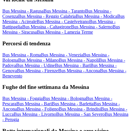
Bus Messina - Ragusa
Bus Messina - Taranto
Bus Messina -
Cosenza
Bus Messina - Reggio Calabria
Bus Messina - Modica
Bus
Messina - Acireale
Bus Messina - Castelvetrano
Bus Messina -
Battipaglia
Bus Messina - Caltagirone
Bus Messina - Salerno
Bus
Messina - Siracusa
Bus Messina - Lamezia Terme
Percorsi di tendenza
Bus Messina - Roma
Bus Messina - Venezia
Bus Messina -
Bologna
Bus Messina - Milano
Bus Messina - Napoli
Bus Messina -
Padova
Bus Messina - Udine
Bus Messina - Bari
Bus Messina -
Genova
Bus Messina - Firenze
Bus Messina - Ancona
Bus Messina -
Benevento
Fughe del fine settimana da Messina
Bus Messina - Foggia
Bus Messina - Bologna
Bus Messina -
Pescara
Bus Messina - Bari
Bus Messina - Barletta
Bus Messina -
Ancona
Bus Messina - Foligno
Bus Messina - Brindisi
Bus Messina -
Lucca
Bus Messina - Livorno
Bus Messina - San Severo
Bus Messina
- Perugia
Rotte internazionali da Messina e aree vicine