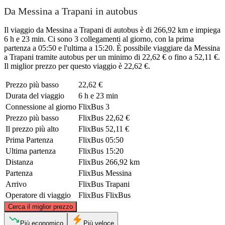
Da Messina a Trapani in autobus
Il viaggio da Messina a Trapani di autobus è di 266,92 km e impiega
6 h e 23 min. Ci sono 3 collegamenti al giorno, con la prima
partenza a 05:50 e l'ultima a 15:20. È possibile viaggiare da Messina
a Trapani tramite autobus per un minimo di 22,62 € o fino a 52,11 €.
Il miglior prezzo per questo viaggio è 22,62 €.
Prezzo più basso
22,62 €
Durata del viaggio
6 h e 23 min
Connessione al giorno
FlixBus
3
Prezzo più basso
FlixBus
22,62 €
Il prezzo più alto
FlixBus
52,11 €
Prima Partenza
FlixBus
05:50
Ultima partenza
FlixBus
15:20
Distanza
FlixBus
266,92 km
Partenza
FlixBus
Messina
Arrivo
FlixBus
Trapani
Operatore di viaggio
FlixBus
FlixBus
©
CARTO
, ©
OpenStreetMap
contributors
Cerca il miglior prezzo
Più economico
Più veloce