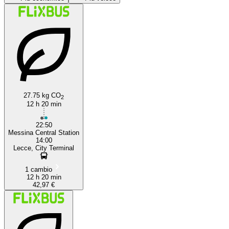
27.75 kg CO
Messina
2
12 h 20 min
22:50
Messina Central Station
14:00
Lecce, City Terminal
1 cambio
12 h 20 min
42,97 €