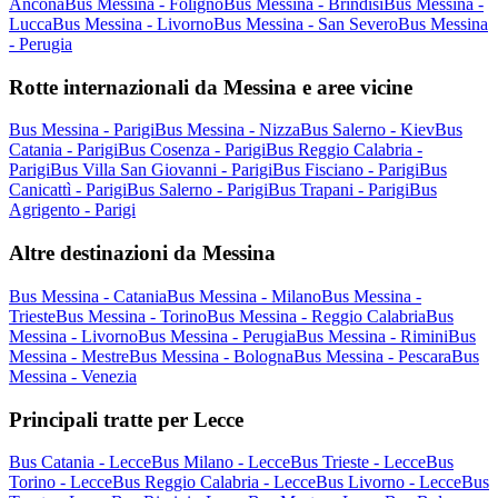
Ancona
Bus Messina - Foligno
Bus Messina - Brindisi
Bus Messina -
Lucca
Bus Messina - Livorno
Bus Messina - San Severo
Bus Messina
- Perugia
Rotte internazionali da Messina e aree vicine
Bus Messina - Parigi
Bus Messina - Nizza
Bus Salerno - Kiev
Bus
Catania - Parigi
Bus Cosenza - Parigi
Bus Reggio Calabria -
Parigi
Bus Villa San Giovanni - Parigi
Bus Fisciano - Parigi
Bus
Canicattì - Parigi
Bus Salerno - Parigi
Bus Trapani - Parigi
Bus
Agrigento - Parigi
Altre destinazioni da Messina
Bus Messina - Catania
Bus Messina - Milano
Bus Messina -
Trieste
Bus Messina - Torino
Bus Messina - Reggio Calabria
Bus
Messina - Livorno
Bus Messina - Perugia
Bus Messina - Rimini
Bus
Messina - Mestre
Bus Messina - Bologna
Bus Messina - Pescara
Bus
Messina - Venezia
Principali tratte per Lecce
Bus Catania - Lecce
Bus Milano - Lecce
Bus Trieste - Lecce
Bus
Torino - Lecce
Bus Reggio Calabria - Lecce
Bus Livorno - Lecce
Bus