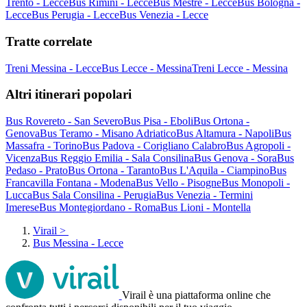
Trento - Lecce
Bus Rimini - Lecce
Bus Mestre - Lecce
Bus Bologna -
Lecce
Bus Perugia - Lecce
Bus Venezia - Lecce
Tratte correlate
Treni Messina - Lecce
Bus Lecce - Messina
Treni Lecce - Messina
Altri itinerari popolari
Bus Rovereto - San Severo
Bus Pisa - Eboli
Bus Ortona -
Genova
Bus Teramo - Misano Adriatico
Bus Altamura - Napoli
Bus
Massafra - Torino
Bus Padova - Corigliano Calabro
Bus Agropoli -
Vicenza
Bus Reggio Emilia - Sala Consilina
Bus Genova - Sora
Bus
Pedaso - Prato
Bus Ortona - Taranto
Bus L'Aquila - Ciampino
Bus
Francavilla Fontana - Modena
Bus Vello - Pisogne
Bus Monopoli -
Lucca
Bus Sala Consilina - Perugia
Bus Venezia - Termini
Imerese
Bus Montegiordano - Roma
Bus Lioni - Montella
Virail
>
Bus Messina - Lecce
Virail è una piattaforma online che