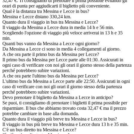
32,47 €. Ti consigliamo di prenotare il prima possibile evitando gli
orari di punta per aggiudicarti il biglietto più conveniente.
Qual è la distanza tra Messina e Lecce in bus?
Messina e Lecce distano 330,24 km.
Quanto dura il viaggio in bus tra Messina e Lecce?
Il viaggio da Messina a Lecce dura in media 14 h e 56 min.
Scegliendo l'opzione di viaggio più veloce arriverai in 13 h e 35
min.
Quanti bus vanno da Messina a Lecce ogni giorno?
Da Messina a Lecce ci sono in media 4 collegamenti al giorno.
A che ora parte il primo bus da Messina per Lecce?
Il primo bus da Messina per Lecce parte alle 01:30. Assicurati in
ogni caso di verificare con noi gli orari il giorno stesso della partenza
perché potrebbero subire variazioni.
A che ora parte l'ultimo bus da Messina per Lecce?
L'ultimo bus da Messina a Lecce parte alle 22:50. Assicurati in ogni
caso di verificare con noi gli orari il giorno stesso della partenza
perché potrebbero subire variazioni.
Devo prenotare il biglietto da Messina a Lecce in anticipo?
Se puoi, ti consigliamo di prenotare i biglietti il prima possibile per
risparmiare. Il bus che abbiamo trovato costa 32,47 € ma il prezzo
potrebbe cambiare in base alla domanda.
Quanto dura il viaggio più breve tra Messina e Lecce in bus?
Il viaggio in bus più breve tra Messina e Lecce dura 13 h e 35 min.
C'è un bus diretto tra Messina e Lecce?