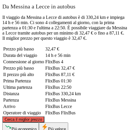
Da Messina a Lecce in autobus
Il viaggio da Messina a Lecce di autobus è di 330,24 km e impiega
14 h e 56 min. Ci sono 4 collegamenti al giorno, con la prima
partenza a 01:30 e l'ultima a 22:50. È possibile viaggiare da Messina
a Lecce tramite autobus per un minimo di 32,47 € o fino a 87,11 €.
Il miglior prezzo per questo viaggio è 32,47 €.
Prezzo più basso
32,47 €
Durata del viaggio
14 h e 56 min
Connessione al giorno
FlixBus
4
Prezzo più basso
FlixBus
32,47 €
Il prezzo più alto
FlixBus
87,11 €
Prima Partenza
FlixBus
01:30
Ultima partenza
FlixBus
22:50
Distanza
FlixBus
330,24 km
Partenza
FlixBus
Messina
Arrivo
FlixBus
Lecce
Operatore di viaggio
FlixBus
FlixBus
©
CARTO
, ©
OpenStreetMap
contributors
Cerca il miglior prezzo
Lecce
Più economico
Più veloce