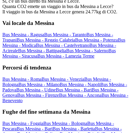
Sì, c'è un bus diretto tra Messina e Lecce.
Quanta CO2 emette un viaggio in bus da Messina a Lecce?
Il viaggio in bus da Messina a Lecce genera 24.77kg di CO2.
Vai locale da Messina
Bus Messina - Ragusa
Bus Messina - Taranto
Bus Messina -
Trapani
Bus Messina - Reggio Calabria
Bus Messina - Potenza
Bus
Messina - Modica
Bus Messina - Castelvetrano
Bus Messina -
Acireale
Bus Messina - Battipaglia
Bus Messina - Salerno
Bus
Messina - Siracusa
Bus Messina - Lamezia Terme
Percorsi di tendenza
Bus Messina - Roma
Bus Messina - Venezia
Bus Messina -
Bologna
Bus Messina - Milano
Bus Messina - Napoli
Bus Messina -
Padova
Bus Messina - Udine
Bus Messina - Bari
Bus Messina -
Genova
Bus Messina - Firenze
Bus Messina - Ancona
Bus Messina -
Benevento
Fughe del fine settimana da Messina
Bus Messina - Foggia
Bus Messina - Bologna
Bus Messina -
Pescara
Bus Messina - Bari
Bus Messina - Barletta
Bus Messina -