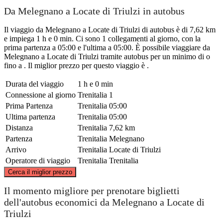
Da Melegnano a Locate di Triulzi in autobus
Il viaggio da Melegnano a Locate di Triulzi di autobus è di 7,62 km
e impiega 1 h e 0 min. Ci sono 1 collegamenti al giorno, con la
prima partenza a 05:00 e l'ultima a 05:00. È possibile viaggiare da
Melegnano a Locate di Triulzi tramite autobus per un minimo di o
fino a . Il miglior prezzo per questo viaggio è .
Durata del viaggio
1 h e 0 min
Connessione al giorno
Trenitalia
1
Prima Partenza
Trenitalia
05:00
Ultima partenza
Trenitalia
05:00
Distanza
Trenitalia
7,62 km
Partenza
Trenitalia
Melegnano
Arrivo
Trenitalia
Locate di Triulzi
Operatore di viaggio
Trenitalia
Trenitalia
©
CARTO
, ©
OpenStreetMap
contributors
Cerca il miglior prezzo
Il momento migliore per prenotare biglietti
dell'autobus economici da Melegnano a Locate di
Triulzi