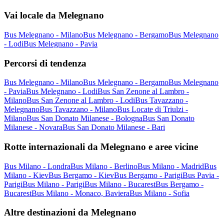
Vai locale da Melegnano
Bus Melegnano - Milano
Bus Melegnano - Bergamo
Bus Melegnano
- Lodi
Bus Melegnano - Pavia
Percorsi di tendenza
Bus Melegnano - Milano
Bus Melegnano - Bergamo
Bus Melegnano
- Pavia
Bus Melegnano - Lodi
Bus San Zenone al Lambro -
Milano
Bus San Zenone al Lambro - Lodi
Bus Tavazzano -
Melegnano
Bus Tavazzano - Milano
Bus Locate di Triulzi -
Milano
Bus San Donato Milanese - Bologna
Bus San Donato
Milanese - Novara
Bus San Donato Milanese - Bari
Rotte internazionali da Melegnano e aree vicine
Bus Milano - Londra
Bus Milano - Berlino
Bus Milano - Madrid
Bus
Milano - Kiev
Bus Bergamo - Kiev
Bus Bergamo - Parigi
Bus Pavia -
Parigi
Bus Milano - Parigi
Bus Milano - Bucarest
Bus Bergamo -
Bucarest
Bus Milano - Monaco, Baviera
Bus Milano - Sofia
Altre destinazioni da Melegnano