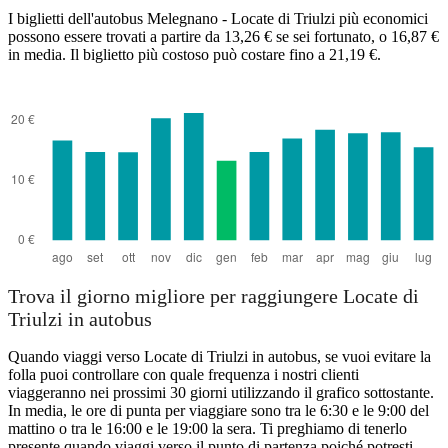
I biglietti dell'autobus Melegnano - Locate di Triulzi più economici
Melegnano
Locate di Triulzi
possono essere trovati a partire da 13,26 € se sei fortunato, o 16,87 €
in media. Il biglietto più costoso può costare fino a 21,19 €.
Trova il giorno migliore per raggiungere Locate di
Triulzi in autobus
Quando viaggi verso Locate di Triulzi in autobus, se vuoi evitare la
folla puoi controllare con quale frequenza i nostri clienti
viaggeranno nei prossimi 30 giorni utilizzando il grafico sottostante.
In media, le ore di punta per viaggiare sono tra le 6:30 e le 9:00 del
mattino o tra le 16:00 e le 19:00 la sera. Ti preghiamo di tenerlo
presente quando viaggi verso il punto di partenza poiché potresti