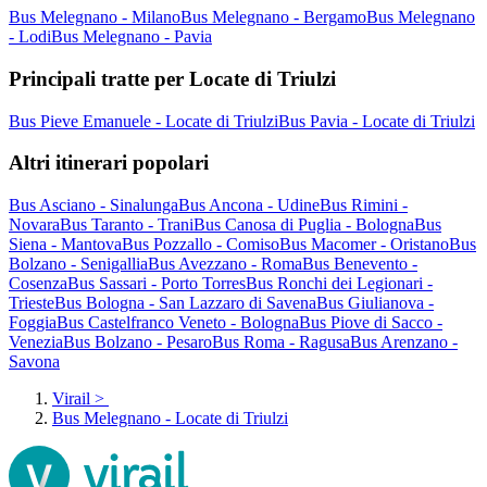
Bus Melegnano - Milano
Bus Melegnano - Bergamo
Bus Melegnano
- Lodi
Bus Melegnano - Pavia
Principali tratte per Locate di Triulzi
Bus Pieve Emanuele - Locate di Triulzi
Bus Pavia - Locate di Triulzi
Altri itinerari popolari
Bus Asciano - Sinalunga
Bus Ancona - Udine
Bus Rimini -
Novara
Bus Taranto - Trani
Bus Canosa di Puglia - Bologna
Bus
Siena - Mantova
Bus Pozzallo - Comiso
Bus Macomer - Oristano
Bus
Bolzano - Senigallia
Bus Avezzano - Roma
Bus Benevento -
Cosenza
Bus Sassari - Porto Torres
Bus Ronchi dei Legionari -
Trieste
Bus Bologna - San Lazzaro di Savena
Bus Giulianova -
Foggia
Bus Castelfranco Veneto - Bologna
Bus Piove di Sacco -
Venezia
Bus Bolzano - Pesaro
Bus Roma - Ragusa
Bus Arenzano -
Savona
Virail
>
Bus Melegnano - Locate di Triulzi