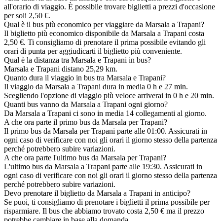
all'orario di viaggio. È possibile trovare biglietti a prezzi d'occasione
per soli 2,50 €.
Qual è il bus più economico per viaggiare da Marsala a Trapani?
Il biglietto più economico disponibile da Marsala a Trapani costa
2,50 €. Ti consigliamo di prenotare il prima possibile evitando gli
orari di punta per aggiudicarti il biglietto più conveniente.
Qual è la distanza tra Marsala e Trapani in bus?
Marsala e Trapani distano 25,29 km.
Quanto dura il viaggio in bus tra Marsala e Trapani?
Il viaggio da Marsala a Trapani dura in media 0 h e 27 min.
Scegliendo l'opzione di viaggio più veloce arriverai in 0 h e 20 min.
Quanti bus vanno da Marsala a Trapani ogni giorno?
Da Marsala a Trapani ci sono in media 14 collegamenti al giorno.
A che ora parte il primo bus da Marsala per Trapani?
Il primo bus da Marsala per Trapani parte alle 01:00. Assicurati in
ogni caso di verificare con noi gli orari il giorno stesso della partenza
perché potrebbero subire variazioni.
A che ora parte l'ultimo bus da Marsala per Trapani?
L'ultimo bus da Marsala a Trapani parte alle 19:30. Assicurati in
ogni caso di verificare con noi gli orari il giorno stesso della partenza
perché potrebbero subire variazioni.
Devo prenotare il biglietto da Marsala a Trapani in anticipo?
Se puoi, ti consigliamo di prenotare i biglietti il prima possibile per
risparmiare. Il bus che abbiamo trovato costa 2,50 € ma il prezzo
potrebbe cambiare in base alla domanda.