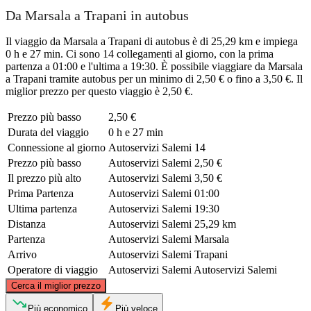
Da Marsala a Trapani in autobus
Il viaggio da Marsala a Trapani di autobus è di 25,29 km e impiega
0 h e 27 min. Ci sono 14 collegamenti al giorno, con la prima
partenza a 01:00 e l'ultima a 19:30. È possibile viaggiare da Marsala
a Trapani tramite autobus per un minimo di 2,50 € o fino a 3,50 €. Il
miglior prezzo per questo viaggio è 2,50 €.
Prezzo più basso
2,50 €
Durata del viaggio
0 h e 27 min
Connessione al giorno
Autoservizi Salemi
14
Prezzo più basso
Autoservizi Salemi
2,50 €
Il prezzo più alto
Autoservizi Salemi
3,50 €
Prima Partenza
Autoservizi Salemi
01:00
Ultima partenza
Autoservizi Salemi
19:30
Distanza
Autoservizi Salemi
25,29 km
Partenza
Autoservizi Salemi
Marsala
Arrivo
Autoservizi Salemi
Trapani
Operatore di viaggio
Autoservizi Salemi
Autoservizi Salemi
©
CARTO
, ©
OpenStreetMap
contributors
Cerca il miglior prezzo
Trapani
Più economico
Più veloce