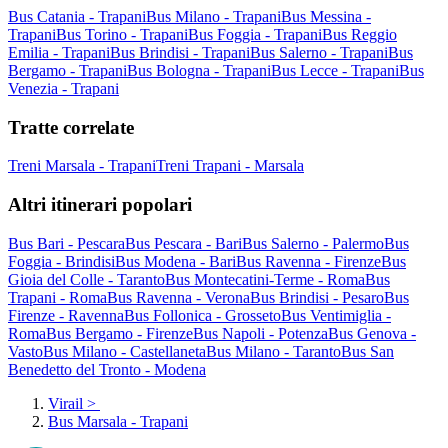
Bus Catania - Trapani
Bus Milano - Trapani
Bus Messina -
Trapani
Bus Torino - Trapani
Bus Foggia - Trapani
Bus Reggio
Emilia - Trapani
Bus Brindisi - Trapani
Bus Salerno - Trapani
Bus
Bergamo - Trapani
Bus Bologna - Trapani
Bus Lecce - Trapani
Bus
Venezia - Trapani
Tratte correlate
Treni Marsala - Trapani
Treni Trapani - Marsala
Altri itinerari popolari
Bus Bari - Pescara
Bus Pescara - Bari
Bus Salerno - Palermo
Bus
Foggia - Brindisi
Bus Modena - Bari
Bus Ravenna - Firenze
Bus
Gioia del Colle - Taranto
Bus Montecatini-Terme - Roma
Bus
Trapani - Roma
Bus Ravenna - Verona
Bus Brindisi - Pesaro
Bus
Firenze - Ravenna
Bus Follonica - Grosseto
Bus Ventimiglia -
Roma
Bus Bergamo - Firenze
Bus Napoli - Potenza
Bus Genova -
Vasto
Bus Milano - Castellaneta
Bus Milano - Taranto
Bus San
Benedetto del Tronto - Modena
Virail
>
Bus Marsala - Trapani