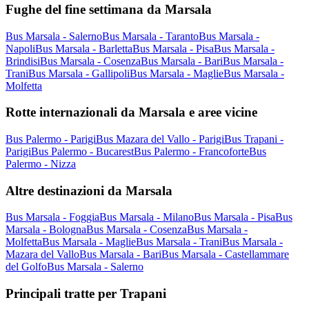
Fughe del fine settimana da Marsala
Bus Marsala - Salerno
Bus Marsala - Taranto
Bus Marsala -
Napoli
Bus Marsala - Barletta
Bus Marsala - Pisa
Bus Marsala -
Brindisi
Bus Marsala - Cosenza
Bus Marsala - Bari
Bus Marsala -
Trani
Bus Marsala - Gallipoli
Bus Marsala - Maglie
Bus Marsala -
Molfetta
Rotte internazionali da Marsala e aree vicine
Bus Palermo - Parigi
Bus Mazara del Vallo - Parigi
Bus Trapani -
Parigi
Bus Palermo - Bucarest
Bus Palermo - Francoforte
Bus
Palermo - Nizza
Altre destinazioni da Marsala
Bus Marsala - Foggia
Bus Marsala - Milano
Bus Marsala - Pisa
Bus
Marsala - Bologna
Bus Marsala - Cosenza
Bus Marsala -
Molfetta
Bus Marsala - Maglie
Bus Marsala - Trani
Bus Marsala -
Mazara del Vallo
Bus Marsala - Bari
Bus Marsala - Castellammare
del Golfo
Bus Marsala - Salerno
Principali tratte per Trapani