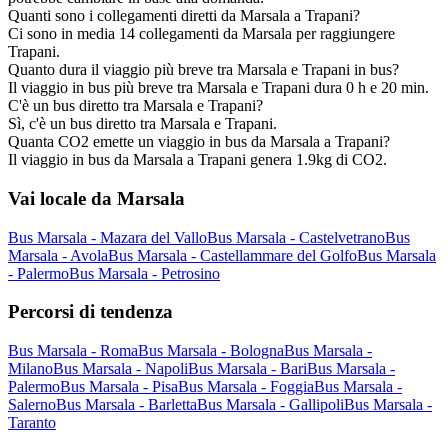
Quanti sono i collegamenti diretti da Marsala a Trapani?
Ci sono in media 14 collegamenti da Marsala per raggiungere
Trapani.
Quanto dura il viaggio più breve tra Marsala e Trapani in bus?
Il viaggio in bus più breve tra Marsala e Trapani dura 0 h e 20 min.
C'è un bus diretto tra Marsala e Trapani?
Sì, c'è un bus diretto tra Marsala e Trapani.
Quanta CO2 emette un viaggio in bus da Marsala a Trapani?
Il viaggio in bus da Marsala a Trapani genera 1.9kg di CO2.
Vai locale da Marsala
Bus Marsala - Mazara del Vallo
Bus Marsala - Castelvetrano
Bus
Marsala - Avola
Bus Marsala - Castellammare del Golfo
Bus Marsala
- Palermo
Bus Marsala - Petrosino
Percorsi di tendenza
Bus Marsala - Roma
Bus Marsala - Bologna
Bus Marsala -
Milano
Bus Marsala - Napoli
Bus Marsala - Bari
Bus Marsala -
Palermo
Bus Marsala - Pisa
Bus Marsala - Foggia
Bus Marsala -
Salerno
Bus Marsala - Barletta
Bus Marsala - Gallipoli
Bus Marsala -
Taranto