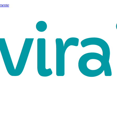
mente