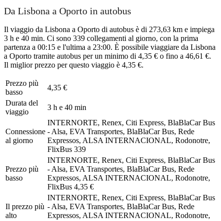
Da Lisbona a Oporto in autobus
Il viaggio da Lisbona a Oporto di autobus è di 273,63 km e impiega
3 h e 40 min. Ci sono 339 collegamenti al giorno, con la prima
partenza a 00:15 e l'ultima a 23:00. È possibile viaggiare da Lisbona
a Oporto tramite autobus per un minimo di 4,35 € o fino a 46,61 €.
Il miglior prezzo per questo viaggio è 4,35 €.
Prezzo più
4,35 €
basso
Durata del
3 h e 40 min
viaggio
INTERNORTE, Renex, Citi Express, BlaBlaCar Bus
Connessione
- Alsa, EVA Transportes, BlaBlaCar Bus, Rede
al giorno
Expressos, ALSA INTERNACIONAL, Rodonotre,
FlixBus
339
INTERNORTE, Renex, Citi Express, BlaBlaCar Bus
Prezzo più
- Alsa, EVA Transportes, BlaBlaCar Bus, Rede
basso
Expressos, ALSA INTERNACIONAL, Rodonotre,
FlixBus
4,35 €
INTERNORTE, Renex, Citi Express, BlaBlaCar Bus
Il prezzo più
- Alsa, EVA Transportes, BlaBlaCar Bus, Rede
alto
Expressos, ALSA INTERNACIONAL, Rodonotre,