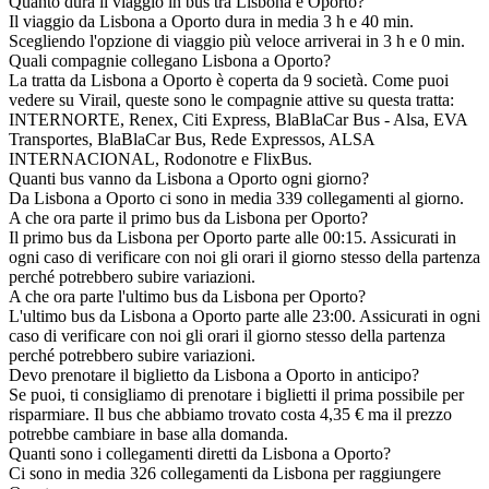
Quanto dura il viaggio in bus tra Lisbona e Oporto?
Il viaggio da Lisbona a Oporto dura in media 3 h e 40 min.
Scegliendo l'opzione di viaggio più veloce arriverai in 3 h e 0 min.
Quali compagnie collegano Lisbona a Oporto?
La tratta da Lisbona a Oporto è coperta da 9 società. Come puoi
vedere su Virail, queste sono le compagnie attive su questa tratta:
INTERNORTE, Renex, Citi Express, BlaBlaCar Bus - Alsa, EVA
Transportes, BlaBlaCar Bus, Rede Expressos, ALSA
INTERNACIONAL, Rodonotre e FlixBus.
Quanti bus vanno da Lisbona a Oporto ogni giorno?
Da Lisbona a Oporto ci sono in media 339 collegamenti al giorno.
A che ora parte il primo bus da Lisbona per Oporto?
Il primo bus da Lisbona per Oporto parte alle 00:15. Assicurati in
ogni caso di verificare con noi gli orari il giorno stesso della partenza
perché potrebbero subire variazioni.
A che ora parte l'ultimo bus da Lisbona per Oporto?
L'ultimo bus da Lisbona a Oporto parte alle 23:00. Assicurati in ogni
caso di verificare con noi gli orari il giorno stesso della partenza
perché potrebbero subire variazioni.
Devo prenotare il biglietto da Lisbona a Oporto in anticipo?
Se puoi, ti consigliamo di prenotare i biglietti il prima possibile per
risparmiare. Il bus che abbiamo trovato costa 4,35 € ma il prezzo
potrebbe cambiare in base alla domanda.
Quanti sono i collegamenti diretti da Lisbona a Oporto?
Ci sono in media 326 collegamenti da Lisbona per raggiungere