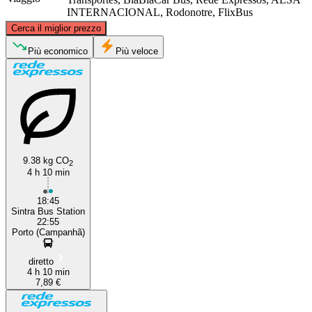
INTERNACIONAL, Rodonotre, FlixBus
©
CARTO
, ©
OpenStreetMap
contributors
Cerca il miglior prezzo
Porto
Più economico
Più veloce
9.38 kg CO
2
4 h 10 min
Lisbon
18:45
Sintra Bus Station
22:55
Porto (Campanhã)
diretto
4 h 10 min
7,89 €