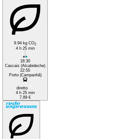
9.94 kg CO
2
4 h 25 min
18:30
Cascais (Alcabideche)
22:55
Porto (Campanhã)
diretto
4 h 25 min
7,89 €