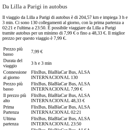
Da Lilla a Parigi in autobus
Il viaggio da Lilla a Parigi di autobus è di 204,57 km e impiega 3 h e
3 min. Ci sono 130 collegamenti al giorno, con la prima partenza a
02:21 e l'ultima a 23:50. È possibile viaggiare da Lilla a Parigi
tramite autobus per un minimo di 7,99 € o fino a 48,33 €. Il miglior
prezzo per questo viaggio è 7,99 €.
Prezzo più
7,99 €
basso
Durata del
3 h e 3 min
viaggio
Connessione
FlixBus, BlaBlaCar Bus, ALSA
al giorno
INTERNACIONAL
130
Prezzo più
FlixBus, BlaBlaCar Bus, ALSA
basso
INTERNACIONAL
7,99 €
Il prezzo più
FlixBus, BlaBlaCar Bus, ALSA
alto
INTERNACIONAL
48,33 €
Prima
FlixBus, BlaBlaCar Bus, ALSA
Partenza
INTERNACIONAL
02:21
Ultima
FlixBus, BlaBlaCar Bus, ALSA
partenza
INTERNACIONAL
23:50