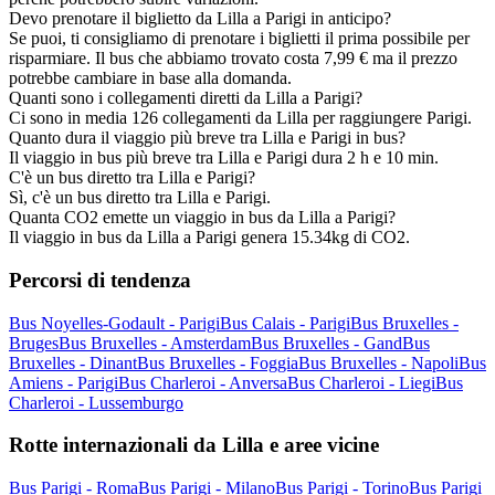
Devo prenotare il biglietto da Lilla a Parigi in anticipo?
Se puoi, ti consigliamo di prenotare i biglietti il prima possibile per
risparmiare. Il bus che abbiamo trovato costa 7,99 € ma il prezzo
potrebbe cambiare in base alla domanda.
Quanti sono i collegamenti diretti da Lilla a Parigi?
Ci sono in media 126 collegamenti da Lilla per raggiungere Parigi.
Quanto dura il viaggio più breve tra Lilla e Parigi in bus?
Il viaggio in bus più breve tra Lilla e Parigi dura 2 h e 10 min.
C'è un bus diretto tra Lilla e Parigi?
Sì, c'è un bus diretto tra Lilla e Parigi.
Quanta CO2 emette un viaggio in bus da Lilla a Parigi?
Il viaggio in bus da Lilla a Parigi genera 15.34kg di CO2.
Percorsi di tendenza
Bus Noyelles-Godault - Parigi
Bus Calais - Parigi
Bus Bruxelles -
Bruges
Bus Bruxelles - Amsterdam
Bus Bruxelles - Gand
Bus
Bruxelles - Dinant
Bus Bruxelles - Foggia
Bus Bruxelles - Napoli
Bus
Amiens - Parigi
Bus Charleroi - Anversa
Bus Charleroi - Liegi
Bus
Charleroi - Lussemburgo
Rotte internazionali da Lilla e aree vicine
Bus Parigi - Roma
Bus Parigi - Milano
Bus Parigi - Torino
Bus Parigi