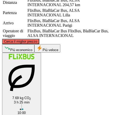
FlixBus, BlaBlaCar Bus, ALSA
Distanza
INTERNACIONAL
204,57 km
FlixBus, BlaBlaCar Bus, ALSA
Partenza
INTERNACIONAL
Lilla
FlixBus, BlaBlaCar Bus, ALSA
Arrivo
INTERNACIONAL
Parigi
Operatore di
FlixBus, BlaBlaCar Bus
FlixBus, BlaBlaCar Bus,
viaggio
ALSA INTERNACIONAL
©
CARTO
, ©
OpenStreetMap
contributors
Cerca il miglior prezzo
Lille
Più economico
Più veloce
7.69 kg CO
2
Paris
3 h 25 min
10:00