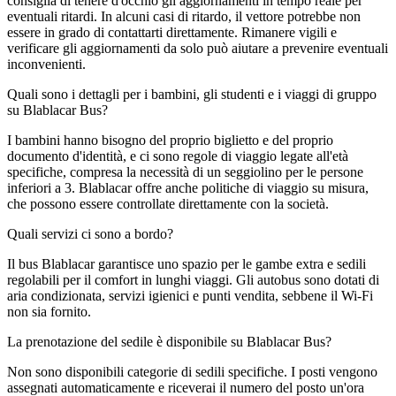
consiglia di tenere d'occhio gli aggiornamenti in tempo reale per
eventuali ritardi. In alcuni casi di ritardo, il vettore potrebbe non
essere in grado di contattarti direttamente. Rimanere vigili e
verificare gli aggiornamenti da solo può aiutare a prevenire eventuali
inconvenienti.
Quali sono i dettagli per i bambini, gli studenti e i viaggi di gruppo
su Blablacar Bus?
I bambini hanno bisogno del proprio biglietto e del proprio
documento d'identità, e ci sono regole di viaggio legate all'età
specifiche, compresa la necessità di un seggiolino per le persone
inferiori a 3. Blablacar offre anche politiche di viaggio su misura,
che possono essere controllate direttamente con la società.
Quali servizi ci sono a bordo?
Il bus Blablacar garantisce uno spazio per le gambe extra e sedili
regolabili per il comfort in lunghi viaggi. Gli autobus sono dotati di
aria condizionata, servizi igienici e punti vendita, sebbene il Wi-Fi
non sia fornito.
La prenotazione del sedile è disponibile su Blablacar Bus?
Non sono disponibili categorie di sedili specifiche. I posti vengono
assegnati automaticamente e riceverai il numero del posto un'ora