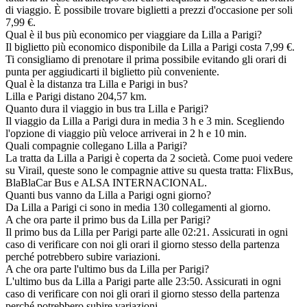
di viaggio. È possibile trovare biglietti a prezzi d'occasione per soli
7,99 €.
Qual è il bus più economico per viaggiare da Lilla a Parigi?
Il biglietto più economico disponibile da Lilla a Parigi costa 7,99 €.
Ti consigliamo di prenotare il prima possibile evitando gli orari di
punta per aggiudicarti il biglietto più conveniente.
Qual è la distanza tra Lilla e Parigi in bus?
Lilla e Parigi distano 204,57 km.
Quanto dura il viaggio in bus tra Lilla e Parigi?
Il viaggio da Lilla a Parigi dura in media 3 h e 3 min. Scegliendo
l'opzione di viaggio più veloce arriverai in 2 h e 10 min.
Quali compagnie collegano Lilla a Parigi?
La tratta da Lilla a Parigi è coperta da 2 società. Come puoi vedere
su Virail, queste sono le compagnie attive su questa tratta: FlixBus,
BlaBlaCar Bus e ALSA INTERNACIONAL.
Quanti bus vanno da Lilla a Parigi ogni giorno?
Da Lilla a Parigi ci sono in media 130 collegamenti al giorno.
A che ora parte il primo bus da Lilla per Parigi?
Il primo bus da Lilla per Parigi parte alle 02:21. Assicurati in ogni
caso di verificare con noi gli orari il giorno stesso della partenza
perché potrebbero subire variazioni.
A che ora parte l'ultimo bus da Lilla per Parigi?
L'ultimo bus da Lilla a Parigi parte alle 23:50. Assicurati in ogni
caso di verificare con noi gli orari il giorno stesso della partenza
perché potrebbero subire variazioni.