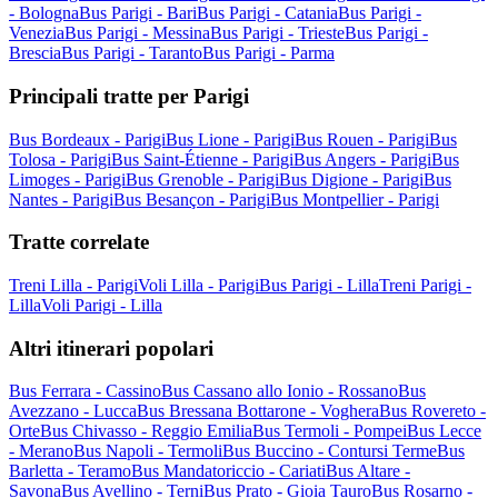
- Bologna
Bus Parigi - Bari
Bus Parigi - Catania
Bus Parigi -
Venezia
Bus Parigi - Messina
Bus Parigi - Trieste
Bus Parigi -
Brescia
Bus Parigi - Taranto
Bus Parigi - Parma
Principali tratte per Parigi
Bus Bordeaux - Parigi
Bus Lione - Parigi
Bus Rouen - Parigi
Bus
Tolosa - Parigi
Bus Saint-Étienne - Parigi
Bus Angers - Parigi
Bus
Limoges - Parigi
Bus Grenoble - Parigi
Bus Digione - Parigi
Bus
Nantes - Parigi
Bus Besançon - Parigi
Bus Montpellier - Parigi
Tratte correlate
Treni Lilla - Parigi
Voli Lilla - Parigi
Bus Parigi - Lilla
Treni Parigi -
Lilla
Voli Parigi - Lilla
Altri itinerari popolari
Bus Ferrara - Cassino
Bus Cassano allo Ionio - Rossano
Bus
Avezzano - Lucca
Bus Bressana Bottarone - Voghera
Bus Rovereto -
Orte
Bus Chivasso - Reggio Emilia
Bus Termoli - Pompei
Bus Lecce
- Merano
Bus Napoli - Termoli
Bus Buccino - Contursi Terme
Bus
Barletta - Teramo
Bus Mandatoriccio - Cariati
Bus Altare -
Savona
Bus Avellino - Terni
Bus Prato - Gioia Tauro
Bus Rosarno -