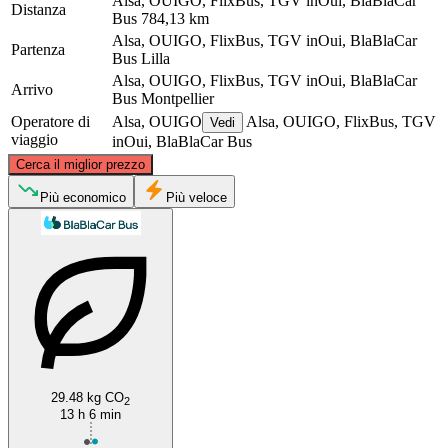
Alsa, OUIGO, FlixBus, TGV inOui, BlaBlaCar
Distanza
Bus
784,13 km
Alsa, OUIGO, FlixBus, TGV inOui, BlaBlaCar
Partenza
Bus
Lilla
Alsa, OUIGO, FlixBus, TGV inOui, BlaBlaCar
Arrivo
Bus
Montpellier
Operatore di
Alsa, OUIGO
Alsa, OUIGO, FlixBus, TGV
Vedi
viaggio
inOui, BlaBlaCar Bus
©
CARTO
, ©
OpenStreetMap
contributors
Cerca il miglior prezzo
Lille
Più economico
Più veloce
Montpellier
29.48 kg CO
2
13 h 6 min