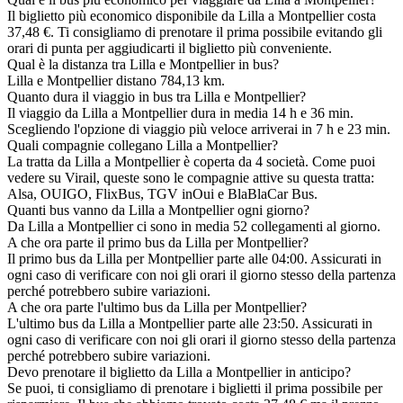
Il biglietto più economico disponibile da Lilla a Montpellier costa
37,48 €. Ti consigliamo di prenotare il prima possibile evitando gli
orari di punta per aggiudicarti il biglietto più conveniente.
Qual è la distanza tra Lilla e Montpellier in bus?
Lilla e Montpellier distano 784,13 km.
Quanto dura il viaggio in bus tra Lilla e Montpellier?
Il viaggio da Lilla a Montpellier dura in media 14 h e 36 min.
Scegliendo l'opzione di viaggio più veloce arriverai in 7 h e 23 min.
Quali compagnie collegano Lilla a Montpellier?
La tratta da Lilla a Montpellier è coperta da 4 società. Come puoi
vedere su Virail, queste sono le compagnie attive su questa tratta:
Alsa, OUIGO, FlixBus, TGV inOui e BlaBlaCar Bus.
Quanti bus vanno da Lilla a Montpellier ogni giorno?
Da Lilla a Montpellier ci sono in media 52 collegamenti al giorno.
A che ora parte il primo bus da Lilla per Montpellier?
Il primo bus da Lilla per Montpellier parte alle 04:00. Assicurati in
ogni caso di verificare con noi gli orari il giorno stesso della partenza
perché potrebbero subire variazioni.
A che ora parte l'ultimo bus da Lilla per Montpellier?
L'ultimo bus da Lilla a Montpellier parte alle 23:50. Assicurati in
ogni caso di verificare con noi gli orari il giorno stesso della partenza
perché potrebbero subire variazioni.
Devo prenotare il biglietto da Lilla a Montpellier in anticipo?
Se puoi, ti consigliamo di prenotare i biglietti il prima possibile per