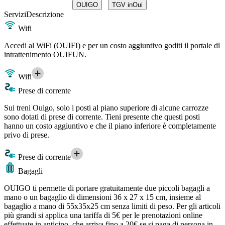
OUIGO
TGV inOui
Servizi
Descrizione
Wifi
Accedi al WiFi (OUIFI) e per un costo aggiuntivo goditi il portale di
intrattenimento OUIFUN.
Wifi
Prese di corrente
Sui treni Ouigo, solo i posti al piano superiore di alcune carrozze
sono dotati di prese di corrente. Tieni presente che questi posti
hanno un costo aggiuntivo e che il piano inferiore è completamente
privo di prese.
Prese di corrente
Bagagli
OUIGO ti permette di portare gratuitamente due piccoli bagagli a
mano o un bagaglio di dimensioni 36 x 27 x 15 cm, insieme al
bagaglio a mano di 55x35x25 cm senza limiti di peso. Per gli articoli
più grandi si applica una tariffa di 5€ per le prenotazioni online
effettuate in anticipo, che arriva fino a 20€ se si paga di persona in