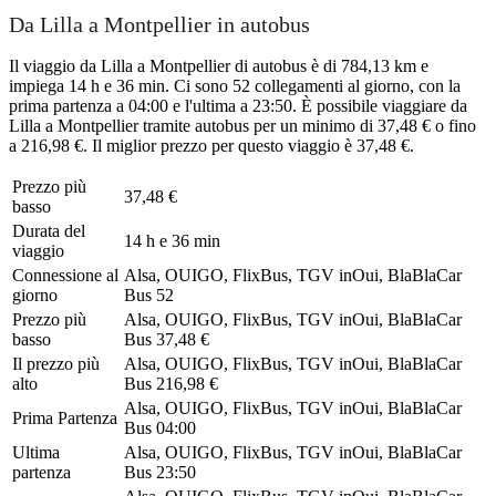
Da Lilla a Montpellier in autobus
Il viaggio da Lilla a Montpellier di autobus è di 784,13 km e
impiega 14 h e 36 min. Ci sono 52 collegamenti al giorno, con la
prima partenza a 04:00 e l'ultima a 23:50. È possibile viaggiare da
Lilla a Montpellier tramite autobus per un minimo di 37,48 € o fino
a 216,98 €. Il miglior prezzo per questo viaggio è 37,48 €.
Prezzo più
37,48 €
basso
Durata del
14 h e 36 min
viaggio
Connessione al
Alsa, OUIGO, FlixBus, TGV inOui, BlaBlaCar
giorno
Bus
52
Prezzo più
Alsa, OUIGO, FlixBus, TGV inOui, BlaBlaCar
basso
Bus
37,48 €
Il prezzo più
Alsa, OUIGO, FlixBus, TGV inOui, BlaBlaCar
alto
Bus
216,98 €
Alsa, OUIGO, FlixBus, TGV inOui, BlaBlaCar
Prima Partenza
Bus
04:00
Ultima
Alsa, OUIGO, FlixBus, TGV inOui, BlaBlaCar
partenza
Bus
23:50