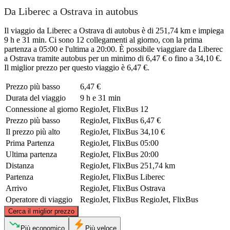
Da Liberec a Ostrava in autobus
Il viaggio da Liberec a Ostrava di autobus è di 251,74 km e impiega
9 h e 31 min. Ci sono 12 collegamenti al giorno, con la prima
partenza a 05:00 e l'ultima a 20:00. È possibile viaggiare da Liberec
a Ostrava tramite autobus per un minimo di 6,47 € o fino a 34,10 €.
Il miglior prezzo per questo viaggio è 6,47 €.
Prezzo più basso
6,47 €
Durata del viaggio
9 h e 31 min
Connessione al giorno
RegioJet, FlixBus
12
Prezzo più basso
RegioJet, FlixBus
6,47 €
Il prezzo più alto
RegioJet, FlixBus
34,10 €
Prima Partenza
RegioJet, FlixBus
05:00
Ultima partenza
RegioJet, FlixBus
20:00
Distanza
RegioJet, FlixBus
251,74 km
Partenza
RegioJet, FlixBus
Liberec
Arrivo
RegioJet, FlixBus
Ostrava
Operatore di viaggio
RegioJet, FlixBus
RegioJet, FlixBus
©
CARTO
, ©
OpenStreetMap
contributors
Cerca il miglior prezzo
Più economico
Più veloce