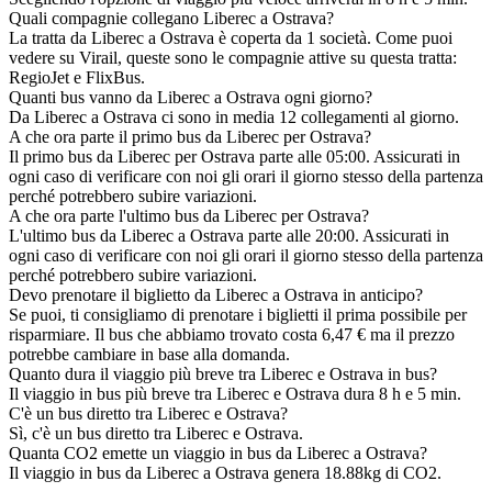
Quali compagnie collegano Liberec a Ostrava?
La tratta da Liberec a Ostrava è coperta da 1 società. Come puoi
vedere su Virail, queste sono le compagnie attive su questa tratta:
RegioJet e FlixBus.
Quanti bus vanno da Liberec a Ostrava ogni giorno?
Da Liberec a Ostrava ci sono in media 12 collegamenti al giorno.
A che ora parte il primo bus da Liberec per Ostrava?
Il primo bus da Liberec per Ostrava parte alle 05:00. Assicurati in
ogni caso di verificare con noi gli orari il giorno stesso della partenza
perché potrebbero subire variazioni.
A che ora parte l'ultimo bus da Liberec per Ostrava?
L'ultimo bus da Liberec a Ostrava parte alle 20:00. Assicurati in
ogni caso di verificare con noi gli orari il giorno stesso della partenza
perché potrebbero subire variazioni.
Devo prenotare il biglietto da Liberec a Ostrava in anticipo?
Se puoi, ti consigliamo di prenotare i biglietti il prima possibile per
risparmiare. Il bus che abbiamo trovato costa 6,47 € ma il prezzo
potrebbe cambiare in base alla domanda.
Quanto dura il viaggio più breve tra Liberec e Ostrava in bus?
Il viaggio in bus più breve tra Liberec e Ostrava dura 8 h e 5 min.
C'è un bus diretto tra Liberec e Ostrava?
Sì, c'è un bus diretto tra Liberec e Ostrava.
Quanta CO2 emette un viaggio in bus da Liberec a Ostrava?
Il viaggio in bus da Liberec a Ostrava genera 18.88kg di CO2.