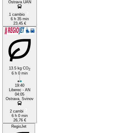
Ostrava ÚAN
1 cambio
6 h 35 min
23,45 €
13.5 kg CO
2
6 h 0 min
19:40
Liberec - AN
04:05
Ostrava, Svinov
2 cambi
6 h 0 min
26,76 €
RegioJet