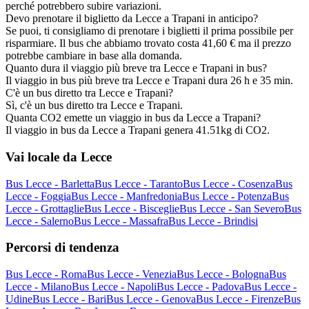
perché potrebbero subire variazioni.
Devo prenotare il biglietto da Lecce a Trapani in anticipo?
Se puoi, ti consigliamo di prenotare i biglietti il prima possibile per
risparmiare. Il bus che abbiamo trovato costa 41,60 € ma il prezzo
potrebbe cambiare in base alla domanda.
Quanto dura il viaggio più breve tra Lecce e Trapani in bus?
Il viaggio in bus più breve tra Lecce e Trapani dura 26 h e 35 min.
C'è un bus diretto tra Lecce e Trapani?
Sì, c'è un bus diretto tra Lecce e Trapani.
Quanta CO2 emette un viaggio in bus da Lecce a Trapani?
Il viaggio in bus da Lecce a Trapani genera 41.51kg di CO2.
Vai locale da Lecce
Bus Lecce - Barletta
Bus Lecce - Taranto
Bus Lecce - Cosenza
Bus
Lecce - Foggia
Bus Lecce - Manfredonia
Bus Lecce - Potenza
Bus
Lecce - Grottaglie
Bus Lecce - Bisceglie
Bus Lecce - San Severo
Bus
Lecce - Salerno
Bus Lecce - Massafra
Bus Lecce - Brindisi
Percorsi di tendenza
Bus Lecce - Roma
Bus Lecce - Venezia
Bus Lecce - Bologna
Bus
Lecce - Milano
Bus Lecce - Napoli
Bus Lecce - Padova
Bus Lecce -
Udine
Bus Lecce - Bari
Bus Lecce - Genova
Bus Lecce - Firenze
Bus