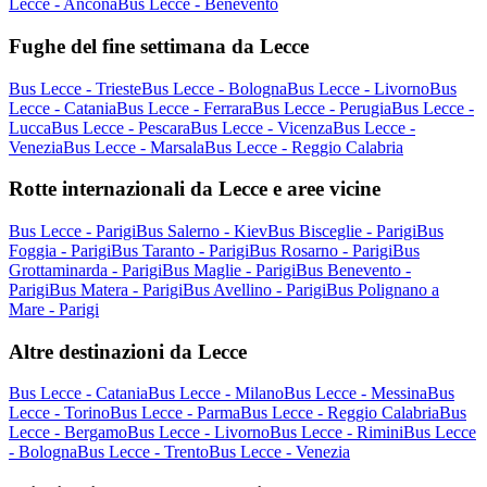
Lecce - Ancona
Bus Lecce - Benevento
Fughe del fine settimana da Lecce
Bus Lecce - Trieste
Bus Lecce - Bologna
Bus Lecce - Livorno
Bus
Lecce - Catania
Bus Lecce - Ferrara
Bus Lecce - Perugia
Bus Lecce -
Lucca
Bus Lecce - Pescara
Bus Lecce - Vicenza
Bus Lecce -
Venezia
Bus Lecce - Marsala
Bus Lecce - Reggio Calabria
Rotte internazionali da Lecce e aree vicine
Bus Lecce - Parigi
Bus Salerno - Kiev
Bus Bisceglie - Parigi
Bus
Foggia - Parigi
Bus Taranto - Parigi
Bus Rosarno - Parigi
Bus
Grottaminarda - Parigi
Bus Maglie - Parigi
Bus Benevento -
Parigi
Bus Matera - Parigi
Bus Avellino - Parigi
Bus Polignano a
Mare - Parigi
Altre destinazioni da Lecce
Bus Lecce - Catania
Bus Lecce - Milano
Bus Lecce - Messina
Bus
Lecce - Torino
Bus Lecce - Parma
Bus Lecce - Reggio Calabria
Bus
Lecce - Bergamo
Bus Lecce - Livorno
Bus Lecce - Rimini
Bus Lecce
- Bologna
Bus Lecce - Trento
Bus Lecce - Venezia