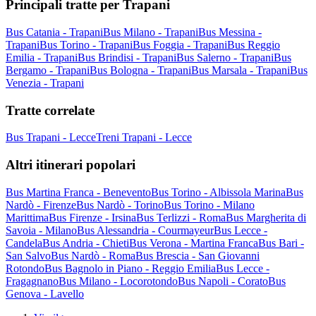
Principali tratte per Trapani
Bus Catania - Trapani
Bus Milano - Trapani
Bus Messina -
Trapani
Bus Torino - Trapani
Bus Foggia - Trapani
Bus Reggio
Emilia - Trapani
Bus Brindisi - Trapani
Bus Salerno - Trapani
Bus
Bergamo - Trapani
Bus Bologna - Trapani
Bus Marsala - Trapani
Bus
Venezia - Trapani
Tratte correlate
Bus Trapani - Lecce
Treni Trapani - Lecce
Altri itinerari popolari
Bus Martina Franca - Benevento
Bus Torino - Albissola Marina
Bus
Nardò - Firenze
Bus Nardò - Torino
Bus Torino - Milano
Marittima
Bus Firenze - Irsina
Bus Terlizzi - Roma
Bus Margherita di
Savoia - Milano
Bus Alessandria - Courmayeur
Bus Lecce -
Candela
Bus Andria - Chieti
Bus Verona - Martina Franca
Bus Bari -
San Salvo
Bus Nardò - Roma
Bus Brescia - San Giovanni
Rotondo
Bus Bagnolo in Piano - Reggio Emilia
Bus Lecce -
Fragagnano
Bus Milano - Locorotondo
Bus Napoli - Corato
Bus
Genova - Lavello