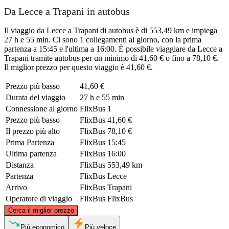
Da Lecce a Trapani in autobus
Il viaggio da Lecce a Trapani di autobus è di 553,49 km e impiega
27 h e 55 min. Ci sono 1 collegamenti al giorno, con la prima
partenza a 15:45 e l'ultima a 16:00. È possibile viaggiare da Lecce a
Trapani tramite autobus per un minimo di 41,60 € o fino a 78,10 €.
Il miglior prezzo per questo viaggio è 41,60 €.
Prezzo più basso
41,60 €
Durata del viaggio
27 h e 55 min
Connessione al giorno
FlixBus
1
Prezzo più basso
FlixBus
41,60 €
Il prezzo più alto
FlixBus
78,10 €
Prima Partenza
FlixBus
15:45
Ultima partenza
FlixBus
16:00
Distanza
FlixBus
553,49 km
Partenza
FlixBus
Lecce
Arrivo
FlixBus
Trapani
Operatore di viaggio
FlixBus
FlixBus
©
CARTO
, ©
OpenStreetMap
contributors
Cerca il miglior prezzo
Più economico
Più veloce