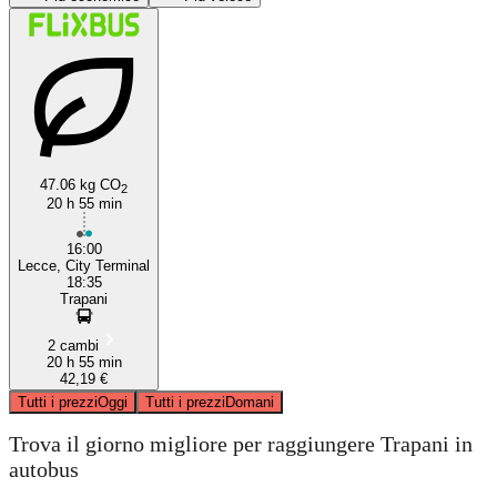
Lecce
47.06 kg CO
2
Trapani
20 h 55 min
16:00
Lecce, City Terminal
18:35
Trapani
2 cambi
20 h 55 min
42,19 €
Tutti i prezzi
Oggi
Tutti i prezzi
Domani
Trova il giorno migliore per raggiungere Trapani in
autobus