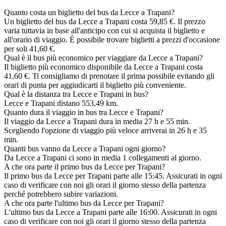
Quanto costa un biglietto del bus da Lecce a Trapani?
Un biglietto del bus da Lecce a Trapani costa 59,85 €. Il prezzo
varia tuttavia in base all'anticipo con cui si acquista il biglietto e
all'orario di viaggio. È possibile trovare biglietti a prezzi d'occasione
per soli 41,60 €.
Qual è il bus più economico per viaggiare da Lecce a Trapani?
Il biglietto più economico disponibile da Lecce a Trapani costa
41,60 €. Ti consigliamo di prenotare il prima possibile evitando gli
orari di punta per aggiudicarti il biglietto più conveniente.
Qual è la distanza tra Lecce e Trapani in bus?
Lecce e Trapani distano 553,49 km.
Quanto dura il viaggio in bus tra Lecce e Trapani?
Il viaggio da Lecce a Trapani dura in media 27 h e 55 min.
Scegliendo l'opzione di viaggio più veloce arriverai in 26 h e 35
min.
Quanti bus vanno da Lecce a Trapani ogni giorno?
Da Lecce a Trapani ci sono in media 1 collegamenti al giorno.
A che ora parte il primo bus da Lecce per Trapani?
Il primo bus da Lecce per Trapani parte alle 15:45. Assicurati in ogni
caso di verificare con noi gli orari il giorno stesso della partenza
perché potrebbero subire variazioni.
A che ora parte l'ultimo bus da Lecce per Trapani?
L'ultimo bus da Lecce a Trapani parte alle 16:00. Assicurati in ogni
caso di verificare con noi gli orari il giorno stesso della partenza