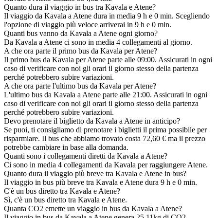
Quanto dura il viaggio in bus tra Kavala e Atene?
Il viaggio da Kavala a Atene dura in media 9 h e 0 min. Scegliendo
l'opzione di viaggio più veloce arriverai in 9 h e 0 min.
Quanti bus vanno da Kavala a Atene ogni giorno?
Da Kavala a Atene ci sono in media 4 collegamenti al giorno.
A che ora parte il primo bus da Kavala per Atene?
Il primo bus da Kavala per Atene parte alle 09:00. Assicurati in ogni
caso di verificare con noi gli orari il giorno stesso della partenza
perché potrebbero subire variazioni.
A che ora parte l'ultimo bus da Kavala per Atene?
L'ultimo bus da Kavala a Atene parte alle 21:00. Assicurati in ogni
caso di verificare con noi gli orari il giorno stesso della partenza
perché potrebbero subire variazioni.
Devo prenotare il biglietto da Kavala a Atene in anticipo?
Se puoi, ti consigliamo di prenotare i biglietti il prima possibile per
risparmiare. Il bus che abbiamo trovato costa 72,60 € ma il prezzo
potrebbe cambiare in base alla domanda.
Quanti sono i collegamenti diretti da Kavala a Atene?
Ci sono in media 4 collegamenti da Kavala per raggiungere Atene.
Quanto dura il viaggio più breve tra Kavala e Atene in bus?
Il viaggio in bus più breve tra Kavala e Atene dura 9 h e 0 min.
C'è un bus diretto tra Kavala e Atene?
Sì, c'è un bus diretto tra Kavala e Atene.
Quanta CO2 emette un viaggio in bus da Kavala a Atene?
Il viaggio in bus da Kavala a Atene genera 25.11kg di CO2.