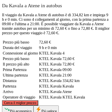
Da Kavala a Atene in autobus
Il viaggio da Kavala a Atene di autobus è di 334,82 km e impiega 9
h e 0 min. Ci sono 4 collegamenti al giorno, con la prima partenza a
09:00 e l'ultima a 21:00. È possibile viaggiare da Kavala a Atene
tramite autobus per un minimo di 72,60 € o fino a 72,80 €. Il miglior
prezzo per questo viaggio è 72,60 €.
Prezzo più basso
72,60 €
Durata del viaggio
9 h e 0 min
Connessione al giorno
KTEL Kavala
4
Prezzo più basso
KTEL Kavala
72,60 €
Il prezzo più alto
KTEL Kavala
72,80 €
Prima Partenza
KTEL Kavala
09:00
Ultima partenza
KTEL Kavala
21:00
Distanza
KTEL Kavala
334,82 km
Partenza
KTEL Kavala
Kavala
Arrivo
KTEL Kavala
Atene
Operatore di viaggio
KTEL Kavala
KTEL Kavala
©
CARTO
, ©
OpenStreetMap
contributors
Cerca il miglior prezzo
Kavala
Più economico
Più veloce