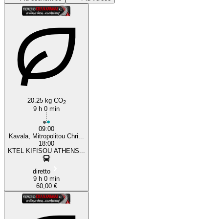
Athens
20.25 kg CO
2
9 h 0 min
09:00
Kavala, Mitropolitou Chri...
18:00
KTEL KIFISOU ATHENS...
diretto
9 h 0 min
60,00 €