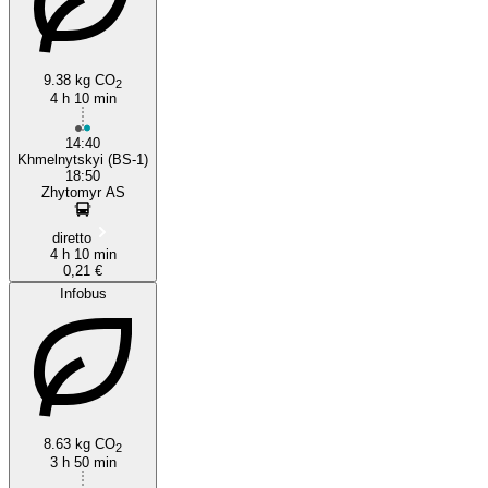
9.38 kg CO
2
4 h 10 min
Hmelnickij
14:40
Khmelnytskyi (BS-1)
18:50
Zhytomyr AS
diretto
4 h 10 min
0,21 €
Infobus
8.63 kg CO
2
3 h 50 min