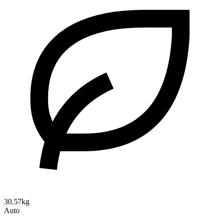
30.57kg
Auto