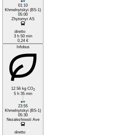
01:10
Khmelnytskyi (BS-1)
05:00
Zhytomyr AS
diretto
3 h 50 min
0,24 €
Infobus
12.56 kg CO
2
5 h 35 min
23:55
Khmelnytskyi (BS-1)
05:30
Nezalezhnosti Ave
diretto