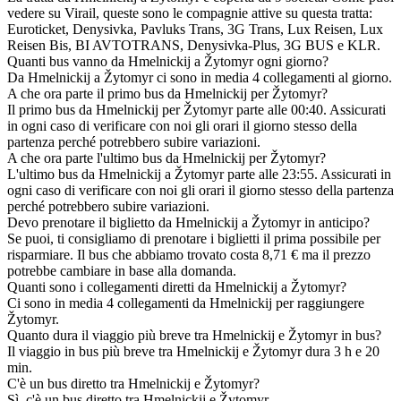
vedere su Virail, queste sono le compagnie attive su questa tratta:
Euroticket, Denysivka, Pavluks Trans, 3G Trans, Lux Reisen, Lux
Reisen Bis, BI AVTOTRANS, Denysivka-Plus, 3G BUS e KLR.
Quanti bus vanno da Hmelnickij a Žytomyr ogni giorno?
Da Hmelnickij a Žytomyr ci sono in media 4 collegamenti al giorno.
A che ora parte il primo bus da Hmelnickij per Žytomyr?
Il primo bus da Hmelnickij per Žytomyr parte alle 00:40. Assicurati
in ogni caso di verificare con noi gli orari il giorno stesso della
partenza perché potrebbero subire variazioni.
A che ora parte l'ultimo bus da Hmelnickij per Žytomyr?
L'ultimo bus da Hmelnickij a Žytomyr parte alle 23:55. Assicurati in
ogni caso di verificare con noi gli orari il giorno stesso della partenza
perché potrebbero subire variazioni.
Devo prenotare il biglietto da Hmelnickij a Žytomyr in anticipo?
Se puoi, ti consigliamo di prenotare i biglietti il prima possibile per
risparmiare. Il bus che abbiamo trovato costa 8,71 € ma il prezzo
potrebbe cambiare in base alla domanda.
Quanti sono i collegamenti diretti da Hmelnickij a Žytomyr?
Ci sono in media 4 collegamenti da Hmelnickij per raggiungere
Žytomyr.
Quanto dura il viaggio più breve tra Hmelnickij e Žytomyr in bus?
Il viaggio in bus più breve tra Hmelnickij e Žytomyr dura 3 h e 20
min.
C'è un bus diretto tra Hmelnickij e Žytomyr?
Sì, c'è un bus diretto tra Hmelnickij e Žytomyr.