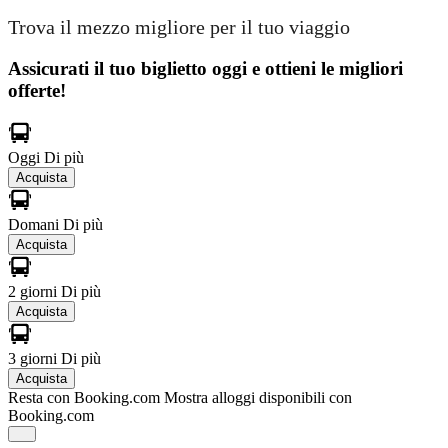
Trova il mezzo migliore per il tuo viaggio
Assicurati il ​​tuo biglietto oggi e ottieni le migliori
offerte!
Oggi
Di più
Acquista
Domani
Di più
Acquista
2 giorni
Di più
Acquista
3 giorni
Di più
Acquista
Resta con Booking.com
Mostra alloggi disponibili con
Booking.com