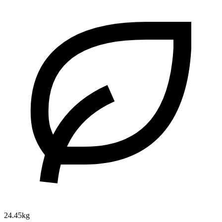
24.45kg