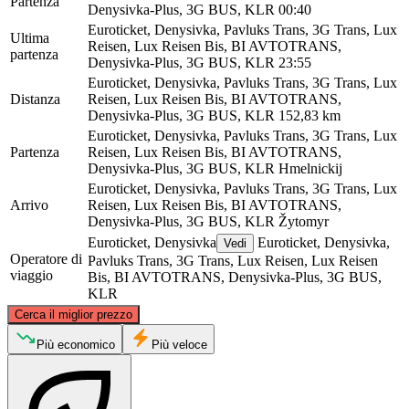
Partenza
Denysivka-Plus, 3G BUS, KLR
00:40
Euroticket, Denysivka, Pavluks Trans, 3G Trans, Lux
Ultima
Reisen, Lux Reisen Bis, BI AVTOTRANS,
partenza
Denysivka-Plus, 3G BUS, KLR
23:55
Euroticket, Denysivka, Pavluks Trans, 3G Trans, Lux
Distanza
Reisen, Lux Reisen Bis, BI AVTOTRANS,
Denysivka-Plus, 3G BUS, KLR
152,83 km
Euroticket, Denysivka, Pavluks Trans, 3G Trans, Lux
Partenza
Reisen, Lux Reisen Bis, BI AVTOTRANS,
Denysivka-Plus, 3G BUS, KLR
Hmelnickij
Euroticket, Denysivka, Pavluks Trans, 3G Trans, Lux
Arrivo
Reisen, Lux Reisen Bis, BI AVTOTRANS,
Denysivka-Plus, 3G BUS, KLR
Žytomyr
Euroticket, Denysivka
Euroticket, Denysivka,
Vedi
Operatore di
Pavluks Trans, 3G Trans, Lux Reisen, Lux Reisen
viaggio
Bis, BI AVTOTRANS, Denysivka-Plus, 3G BUS,
KLR
©
CARTO
, ©
OpenStreetMap
contributors
Cerca il miglior prezzo
Zhytomyr
Più economico
Più veloce