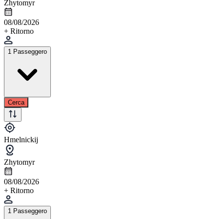
Zhytomyr
08/08/2026
+ Ritorno
1 Passeggero
Cerca
Hmelnickij
Zhytomyr
08/08/2026
+ Ritorno
1 Passeggero