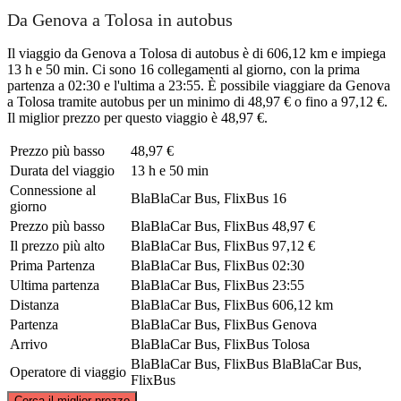
Da Genova a Tolosa in autobus
Il viaggio da Genova a Tolosa di autobus è di 606,12 km e impiega
13 h e 50 min. Ci sono 16 collegamenti al giorno, con la prima
partenza a 02:30 e l'ultima a 23:55. È possibile viaggiare da Genova
a Tolosa tramite autobus per un minimo di 48,97 € o fino a 97,12 €.
Il miglior prezzo per questo viaggio è 48,97 €.
Prezzo più basso
48,97 €
Durata del viaggio
13 h e 50 min
Connessione al
BlaBlaCar Bus, FlixBus
16
giorno
Prezzo più basso
BlaBlaCar Bus, FlixBus
48,97 €
Il prezzo più alto
BlaBlaCar Bus, FlixBus
97,12 €
Prima Partenza
BlaBlaCar Bus, FlixBus
02:30
Ultima partenza
BlaBlaCar Bus, FlixBus
23:55
Distanza
BlaBlaCar Bus, FlixBus
606,12 km
Partenza
BlaBlaCar Bus, FlixBus
Genova
Arrivo
BlaBlaCar Bus, FlixBus
Tolosa
BlaBlaCar Bus, FlixBus
BlaBlaCar Bus,
Operatore di viaggio
FlixBus
©
CARTO
, ©
OpenStreetMap
contributors
Cerca il miglior prezzo