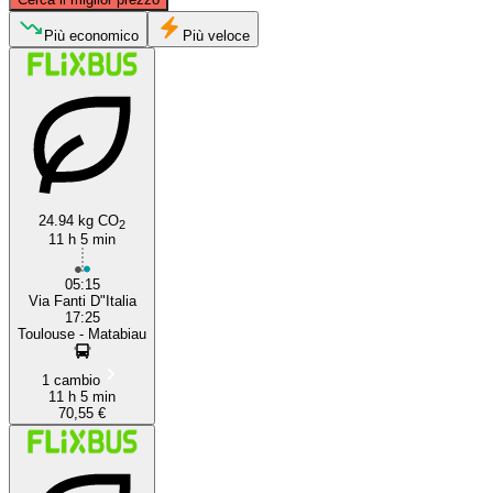
Più economico
Più veloce
Genoa
Toulouse
24.94 kg CO
2
11 h 5 min
05:15
Via Fanti D"Italia
17:25
Toulouse - Matabiau
1 cambio
11 h 5 min
70,55 €