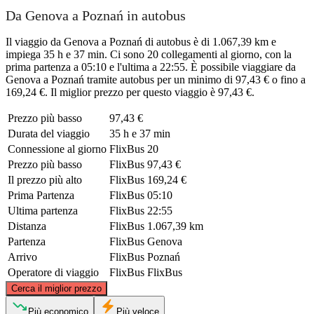
Da Genova a Poznań in autobus
Il viaggio da Genova a Poznań di autobus è di 1.067,39 km e
impiega 35 h e 37 min. Ci sono 20 collegamenti al giorno, con la
prima partenza a 05:10 e l'ultima a 22:55. È possibile viaggiare da
Genova a Poznań tramite autobus per un minimo di 97,43 € o fino a
169,24 €. Il miglior prezzo per questo viaggio è 97,43 €.
Prezzo più basso
97,43 €
Durata del viaggio
35 h e 37 min
Connessione al giorno
FlixBus
20
Prezzo più basso
FlixBus
97,43 €
Il prezzo più alto
FlixBus
169,24 €
Prima Partenza
FlixBus
05:10
Ultima partenza
FlixBus
22:55
Distanza
FlixBus
1.067,39 km
Partenza
FlixBus
Genova
Arrivo
FlixBus
Poznań
Operatore di viaggio
FlixBus
FlixBus
©
CARTO
, ©
OpenStreetMap
contributors
Cerca il miglior prezzo
Poznan
Più economico
Più veloce