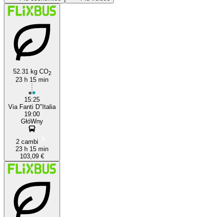
52.31 kg CO
2
23 h 15 min
Genoa
15:25
Via Fanti D"Italia
19:00
GłóWny
2 cambi
23 h 15 min
103,09 €