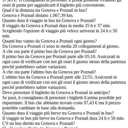
orari di punta per aggiudicarti il biglietto più conveniente.
Qual è la distanza tra Genova e Poznań in bus?
Genova e Poznań distano 1.067,39 km.
Quanto dura il viaggio in bus tra Genova e Poznań?
Il viaggio da Genova a Poznań dura in media 35 h e 37 min.
Scegliendo l'opzione di viaggio più veloce arriverai in 24 h e 50
min.
Quanti bus vanno da Genova a Poznań ogni giorno?
Da Genova a Poznań ci sono in media 20 collegamenti al giorno.
A che ora parte il primo bus da Genova per Poznań?
Il primo bus da Genova per Poznań parte alle 05:10. Assicurati in
ogni caso di verificare con noi gli orari il giorno stesso della partenza
perché potrebbero subire variazioni.
A che ora parte l'ultimo bus da Genova per Poznań?
L'ultimo bus da Genova a Poznań parte alle 22:55. Assicurati in
ogni caso di verificare con noi gli orari il giorno stesso della partenza
perché potrebbero subire variazioni.
Devo prenotare il biglietto da Genova a Poznań in anticipo?
Se puoi, ti consigliamo di prenotare i biglietti il prima possibile per
risparmiare. Il bus che abbiamo trovato costa 97,43 € ma il prezzo
potrebbe cambiare in base alla domanda.
Quanto dura il viaggio più breve tra Genova e Poznań in bus?
Il viaggio in bus più breve tra Genova e Poznań dura 24 h e 50 min.
C'è un bus diretto tra Genova e Poznań?