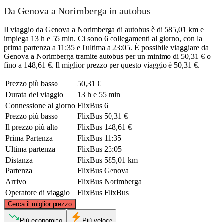
Da Genova a Norimberga in autobus
Il viaggio da Genova a Norimberga di autobus è di 585,01 km e
impiega 13 h e 55 min. Ci sono 6 collegamenti al giorno, con la
prima partenza a 11:35 e l'ultima a 23:05. È possibile viaggiare da
Genova a Norimberga tramite autobus per un minimo di 50,31 € o
fino a 148,61 €. Il miglior prezzo per questo viaggio è 50,31 €.
Prezzo più basso
50,31 €
Durata del viaggio
13 h e 55 min
Connessione al giorno
FlixBus
6
Prezzo più basso
FlixBus
50,31 €
Il prezzo più alto
FlixBus
148,61 €
Prima Partenza
FlixBus
11:35
Ultima partenza
FlixBus
23:05
Distanza
FlixBus
585,01 km
Partenza
FlixBus
Genova
Arrivo
FlixBus
Norimberga
Operatore di viaggio
FlixBus
FlixBus
©
CARTO
, ©
OpenStreetMap
contributors
Cerca il miglior prezzo
Nuremberg
Più economico
Più veloce