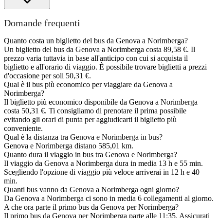
Domande frequenti
Quanto costa un biglietto del bus da Genova a Norimberga?
Un biglietto del bus da Genova a Norimberga costa 89,58 €. Il
prezzo varia tuttavia in base all'anticipo con cui si acquista il
biglietto e all'orario di viaggio. È possibile trovare biglietti a prezzi
d'occasione per soli 50,31 €.
Qual è il bus più economico per viaggiare da Genova a
Norimberga?
Il biglietto più economico disponibile da Genova a Norimberga
costa 50,31 €. Ti consigliamo di prenotare il prima possibile
evitando gli orari di punta per aggiudicarti il biglietto più
conveniente.
Qual è la distanza tra Genova e Norimberga in bus?
Genova e Norimberga distano 585,01 km.
Quanto dura il viaggio in bus tra Genova e Norimberga?
Il viaggio da Genova a Norimberga dura in media 13 h e 55 min.
Scegliendo l'opzione di viaggio più veloce arriverai in 12 h e 40
min.
Quanti bus vanno da Genova a Norimberga ogni giorno?
Da Genova a Norimberga ci sono in media 6 collegamenti al giorno.
A che ora parte il primo bus da Genova per Norimberga?
Il primo bus da Genova per Norimberga parte alle 11:35. Assicurati