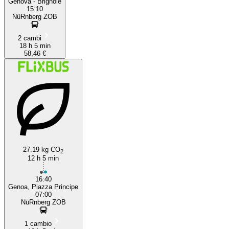
Genova - Brignole
15:10
NüRnberg ZOB
2 cambi
18 h 5 min
58,46 €
27.19 kg CO
2
12 h 5 min
16:40
Genoa, Piazza Principe
07:00
NüRnberg ZOB
1 cambio