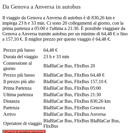
Da Genova a Anversa in autobus
Il viaggio da Genova a Anversa di autobus è di 830,26 km e
impiega 23 h e 33 min. Ci sono 20 collegamenti al giorno, con la
prima partenza a 05:00 e l'ultima a 21:30. È possibile viaggiare da
Genova a Anversa tramite autobus per un minimo di 64,48 € o fino
a 157,10 €. Il miglior prezzo per questo viaggio è 64,48 €.
Prezzo più basso
64,48 €
Durata del viaggio
23 h e 33 min
Connessione al
BlaBlaCar Bus, FlixBus
20
giorno
Prezzo più basso
BlaBlaCar Bus, FlixBus
64,48 €
Il prezzo più alto
BlaBlaCar Bus, FlixBus
157,10 €
Prima Partenza
BlaBlaCar Bus, FlixBus
05:00
Ultima partenza
BlaBlaCar Bus, FlixBus
21:30
Distanza
BlaBlaCar Bus, FlixBus
830,26 km
Partenza
BlaBlaCar Bus, FlixBus
Genova
Arrivo
BlaBlaCar Bus, FlixBus
Anversa
BlaBlaCar Bus, FlixBus
BlaBlaCar Bus,
Operatore di viaggio
FlixBus
©
CARTO
, ©
OpenStreetMap
contributors
Cerca il miglior prezzo