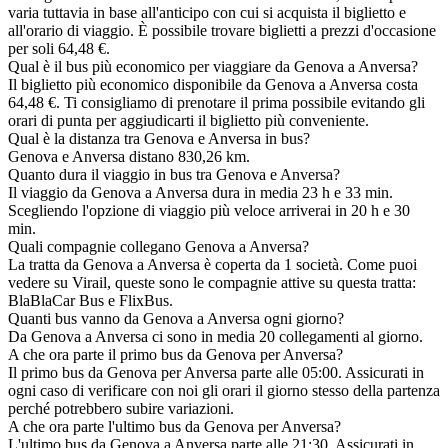
varia tuttavia in base all'anticipo con cui si acquista il biglietto e
all'orario di viaggio. È possibile trovare biglietti a prezzi d'occasione
per soli 64,48 €.
Qual è il bus più economico per viaggiare da Genova a Anversa?
Il biglietto più economico disponibile da Genova a Anversa costa
64,48 €. Ti consigliamo di prenotare il prima possibile evitando gli
orari di punta per aggiudicarti il biglietto più conveniente.
Qual è la distanza tra Genova e Anversa in bus?
Genova e Anversa distano 830,26 km.
Quanto dura il viaggio in bus tra Genova e Anversa?
Il viaggio da Genova a Anversa dura in media 23 h e 33 min.
Scegliendo l'opzione di viaggio più veloce arriverai in 20 h e 30
min.
Quali compagnie collegano Genova a Anversa?
La tratta da Genova a Anversa è coperta da 1 società. Come puoi
vedere su Virail, queste sono le compagnie attive su questa tratta:
BlaBlaCar Bus e FlixBus.
Quanti bus vanno da Genova a Anversa ogni giorno?
Da Genova a Anversa ci sono in media 20 collegamenti al giorno.
A che ora parte il primo bus da Genova per Anversa?
Il primo bus da Genova per Anversa parte alle 05:00. Assicurati in
ogni caso di verificare con noi gli orari il giorno stesso della partenza
perché potrebbero subire variazioni.
A che ora parte l'ultimo bus da Genova per Anversa?
L'ultimo bus da Genova a Anversa parte alle 21:30. Assicurati in